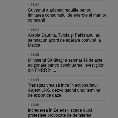
16:21
Guvernul a adoptat regulile pentru
limitarea consumului de energie al marilor
companii
16:01
Arabia Saudită, Turcia şi Pakistanul au
semnat un acord de apărare comună la
Mecca
15:35
Ministerul Sănătăţii a semnat 49 de acte
adiţionale pentru continuarea investiţiilor
din PNRR în ...
14:44
Transgaz vrea să intre în acţionariatul
Argent LNG, dezvoltatorul unui terminal
de export de gaze ...
12:59
Încrederea în Zelenski scade după
protestele provocate de demiterea