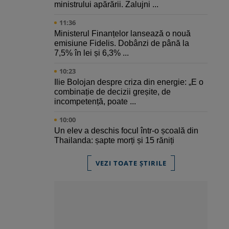
ministrului apărării. Zalujni ...
11:36
Ministerul Finanțelor lansează o nouă
emisiune Fidelis. Dobânzi de până la
7,5% în lei și 6,3% ...
10:23
Ilie Bolojan despre criza din energie: „E o
combinație de decizii greșite, de
incompetență, poate ...
10:00
Un elev a deschis focul într-o școală din
Thailanda: șapte morți și 15 răniți
VEZI TOATE ȘTIRILE