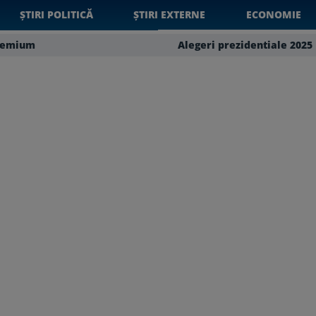
ȘTIRI POLITICĂ
ȘTIRI EXTERNE
ECONOMIE
remium
Alegeri prezidentiale 2025