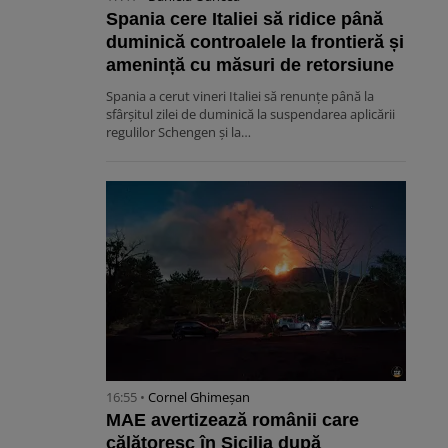
Spania cere Italiei să ridice până
duminică controalele la frontieră și
amenință cu măsuri de retorsiune
Spania a cerut vineri Italiei să renunțe până la
sfârșitul zilei de duminică la suspendarea aplicării
regulilor Schengen și la…
16:55 •
Cornel Ghimeșan
MAE avertizează românii care
călătoresc în Sicilia după