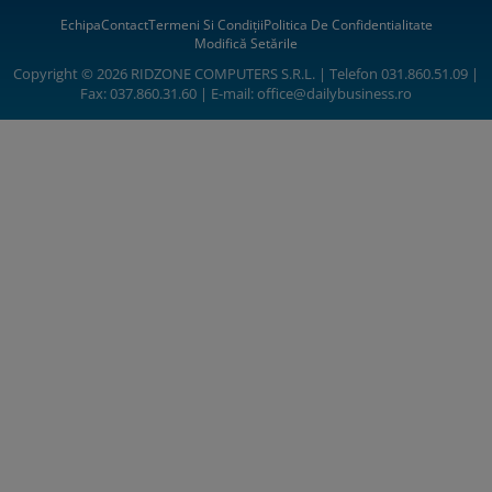
Echipa
Contact
Termeni Si Condiții
Politica De Confidentialitate
Modifică Setările
Copyright © 2026 RIDZONE COMPUTERS S.R.L. | Telefon 031.860.51.09 |
Fax: 037.860.31.60 | E-mail:
office@dailybusiness.ro