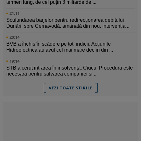
termen lung, de cel puțin 3 miliarde de ...
21:11
Scufundarea barjelor pentru redirecționarea debitului
Dunării spre Cernavodă, amânată din nou. Intervenția ...
20:14
BVB a închis în scădere pe toți indicii. Acțiunile
Hidroelectrica au avut cel mai mare declin din ...
19:14
STB a cerut intrarea în insolvență. Ciucu: Procedura este
necesară pentru salvarea companiei și ...
VEZI TOATE ȘTIRILE