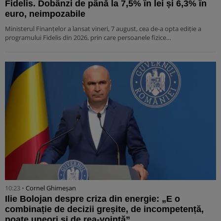
Fidelis. Dobânzi de până la 7,5% în lei și 6,3% în
euro, neimpozabile
Ministerul Finanțelor a lansat vineri, 7 august, cea de-a opta ediție a
programului Fidelis din 2026, prin care persoanele fizice…
10:23 •
Cornel Ghimeșan
Ilie Bolojan despre criza din energie: „E o
combinație de decizii greșite, de incompetență,
poate uneori și de rea-voință”