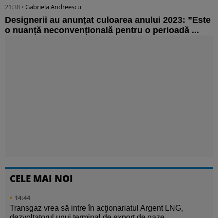
21:38 •
Gabriela Andreescu
Designerii au anunțat culoarea anului 2023: ”Este
o nuanță neconvențională pentru o perioadă ...
CELE MAI NOI
14:44
Transgaz vrea să intre în acţionariatul Argent LNG,
dezvoltatorul unui terminal de export de gaze ...