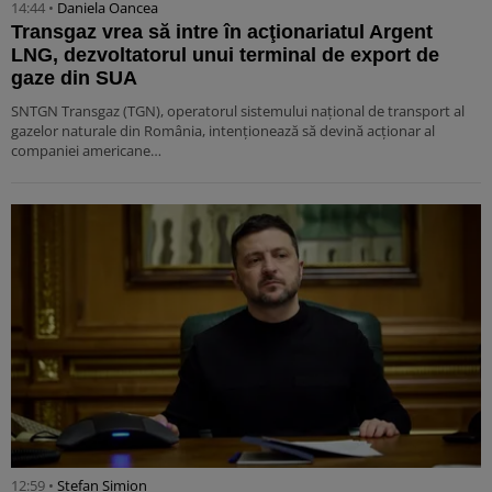
14:44 •
Daniela Oancea
Transgaz vrea să intre în acţionariatul Argent
LNG, dezvoltatorul unui terminal de export de
gaze din SUA
SNTGN Transgaz (TGN), operatorul sistemului naţional de transport al
gazelor naturale din România, intenţionează să devină acţionar al
companiei americane…
12:59 •
Stefan Simion