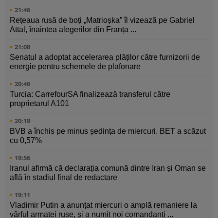
21:46
Rețeaua rusă de boți „Matrioșka” îl vizează pe Gabriel
Attal, înaintea alegerilor din Franța ...
21:08
Senatul a adoptat accelerarea plăților către furnizorii de
energie pentru schemele de plafonare
20:46
Turcia: CarrefourSA finalizează transferul către
proprietarul A101
20:19
BVB a închis pe minus ședința de miercuri. BET a scăzut
cu 0,57%
19:56
Iranul afirmă că declarația comună dintre Iran și Oman se
află în stadiul final de redactare
19:11
Vladimir Putin a anunțat miercuri o amplă remaniere la
vârful armatei ruse, și a numit noi comandanți ...