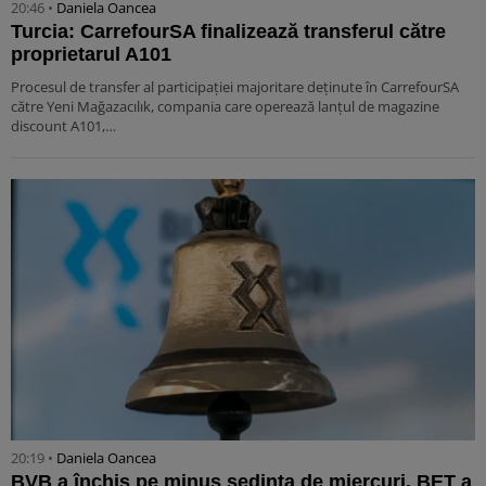
20:46 •
Daniela Oancea
Turcia: CarrefourSA finalizează transferul către
proprietarul A101
Procesul de transfer al participației majoritare deținute în CarrefourSA
către Yeni Mağazacılık, compania care operează lanțul de magazine
discount A101,…
20:19 •
Daniela Oancea
BVB a închis pe minus ședința de miercuri. BET a