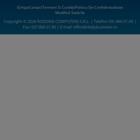
Echipa
Contact
Termeni Si Condiții
Politica De Confidentialitate
Modifică Setările
Copyright © 2026 RIDZONE COMPUTERS S.R.L. | Telefon 031.860.51.09 |
Fax: 037.860.31.60 | E-mail:
office@dailybusiness.ro