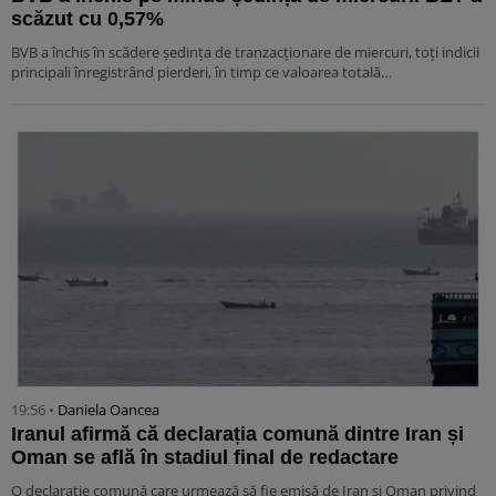
scăzut cu 0,57%
BVB a închis în scădere ședința de tranzacționare de miercuri, toți indicii
principali înregistrând pierderi, în timp ce valoarea totală…
19:56 •
Daniela Oancea
Iranul afirmă că declarația comună dintre Iran și
Oman se află în stadiul final de redactare
O declarație comună care urmează să fie emisă de Iran și Oman privind