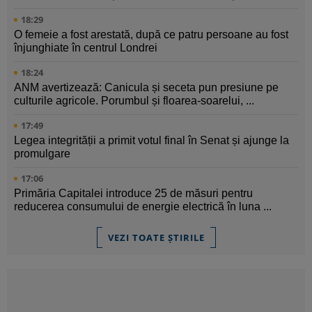
18:29
O femeie a fost arestată, după ce patru persoane au fost
înjunghiate în centrul Londrei
18:24
ANM avertizează: Canicula și seceta pun presiune pe
culturile agricole. Porumbul și floarea-soarelui, ...
17:49
Legea integrității a primit votul final în Senat și ajunge la
promulgare
17:06
Primăria Capitalei introduce 25 de măsuri pentru
reducerea consumului de energie electrică în luna ...
VEZI TOATE ȘTIRILE