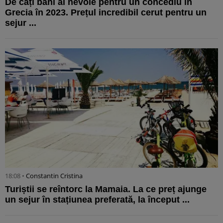
De câți bani ai nevoie pentru un concediu în
Grecia în 2023. Prețul incredibil cerut pentru un
sejur ...
18:08 •
Constantin Cristina
Turiștii se reîntorc la Mamaia. La ce preț ajunge
un sejur în stațiunea preferată, la început ...