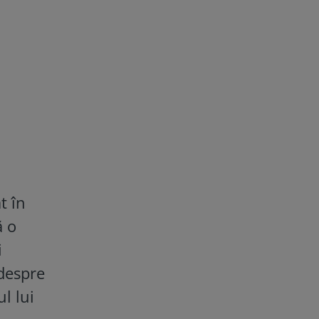
t în
ă o
i
 despre
l lui