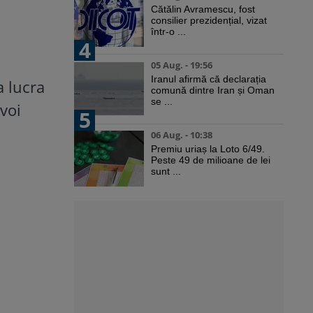
Cătălin Avramescu, fost
consilier prezidențial, vizat
într-o ...
4
05 Aug. - 19:56
Iranul afirmă că declarația
a lucra
comună dintre Iran și Oman
se ...
voi
5
06 Aug. - 10:38
Premiu uriaș la Loto 6/49.
Peste 49 de milioane de lei
sunt ...