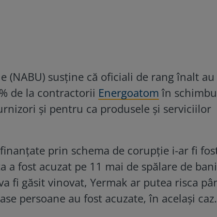
e (NABU) susține că oficiali de rang înalt au
5% de la contractorii
Energoatom
în schimbu
urnizori și pentru ca produsele și serviciilor
finanțate prin schema de corupție i-ar fi fos
a a fost acuzat pe 11 mai de spălare de bani
va fi găsit vinovat, Yermak ar putea risca pâ
șase persoane au fost acuzate, în același caz.