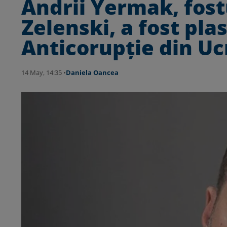
Andrii Yermak, fostu
Zelenski, a fost pla
Anticorupție din Uc
14 May, 14:35 •
Daniela Oancea