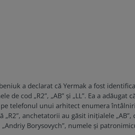
eniuk a declarat că Yermak a fost identifica
le de cod „R2”, „AB” și „LL”. Ea a adăugat c
ă pe telefonul unui arhitect enumera întâlnir
 „R2”, anchetatorii au găsit inițialele „AB”,
a „Andriy Borysovych”, numele și patronimicu