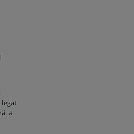
l
t
 legat
nă la