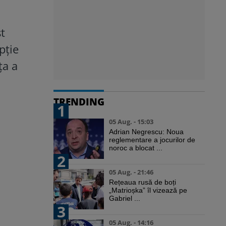
st
pție
ța a
TRENDING
1
05 Aug. - 15:03
Adrian Negrescu: Noua
reglementare a jocurilor de
noroc a blocat ...
2
05 Aug. - 21:46
Rețeaua rusă de boți
„Matrioșka” îl vizează pe
Gabriel ...
3
05 Aug. - 14:16