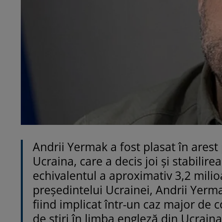
Andrii Yermak a fost plasat în arest
Ucraina, care a decis joi și stabilir
echivalentul a aproximativ 3,2 milio
președintelui Ucrainei, Andrii Yermak
fiind implicat într-un caz major de 
de știri în limba engleză din Ucraina