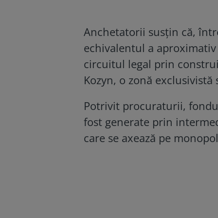
Anchetatorii susțin că, înt
echivalentul a aproximativ 8
circuitul legal prin constr
Kozyn, o zonă exclusivistă s
Potrivit procuraturii, fond
fost generate prin interme
care se axează pe monopolu