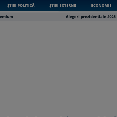
ȘTIRI POLITICĂ
ȘTIRI EXTERNE
ECONOMIE
remium
Alegeri prezidentiale 2025