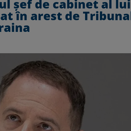
l șef de cabinet al lui
sat în arest de Tribuna
raina