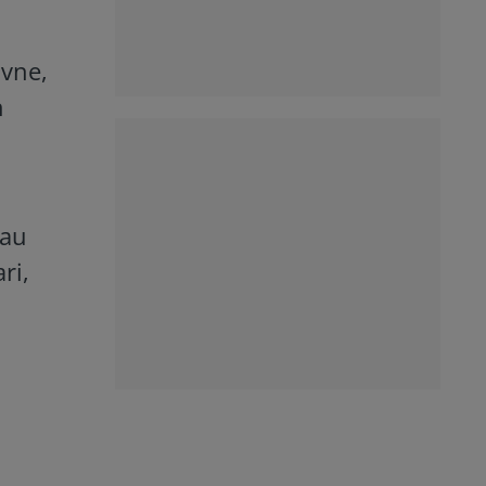
ivne,
n
 au
ri,