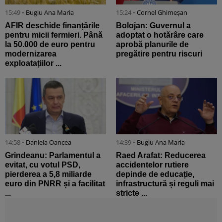
15:49 •
Bugiu ⁠Ana Maria
15:24 •
Cornel Ghimeșan
AFIR deschide finanțările
Bolojan: Guvernul a
pentru micii fermieri. Până
adoptat o hotărâre care
la 50.000 de euro pentru
aprobă planurile de
modernizarea
pregătire pentru riscuri
exploatațiilor ...
14:58 •
Daniela Oancea
14:39 •
Bugiu ⁠Ana Maria
Grindeanu: Parlamentul a
Raed Arafat: Reducerea
evitat, cu votul PSD,
accidentelor rutiere
pierderea a 5,8 miliarde
depinde de educație,
euro din PNRR și a facilitat
infrastructură și reguli mai
...
stricte ...