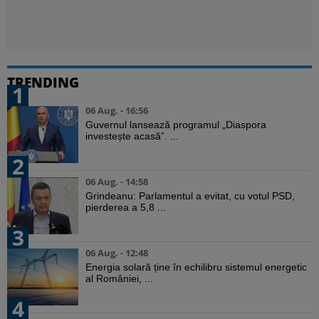
TRENDING
1
06 Aug. - 16:56
Guvernul lansează programul „Diaspora
investește acasă”. ...
2
06 Aug. - 14:58
Grindeanu: Parlamentul a evitat, cu votul PSD,
pierderea a 5,8 ...
3
06 Aug. - 12:48
Energia solară ține în echilibru sistemul energetic
al României, ...
4