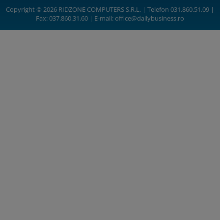
Copyright © 2026 RIDZONE COMPUTERS S.R.L. | Telefon 031.860.51.09 |
Fax: 037.860.31.60 | E-mail:
office@dailybusiness.ro