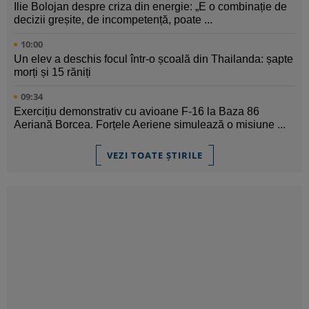
Ilie Bolojan despre criza din energie: „E o combinație de
decizii greșite, de incompetență, poate ...
10:00
Un elev a deschis focul într-o școală din Thailanda: șapte
morți și 15 răniți
09:34
Exercițiu demonstrativ cu avioane F-16 la Baza 86
Aeriană Borcea. Forțele Aeriene simulează o misiune ...
VEZI TOATE ȘTIRILE