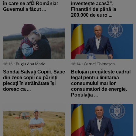
în care se află România:
investește acasă”.
Guvernul a făcut ...
Finanțări de până la
200.000 de euro ...
16:16 •
Bugiu ⁠Ana Maria
16:14 •
Cornel Ghimeșan
Sondaj Salvați Copiii: Șase
Bolojan pregătește cadrul
din zece copii cu părinți
legal pentru limitarea
plecați în străinătate își
consumului marilor
doresc ca ...
consumatori de energie.
Populația ...