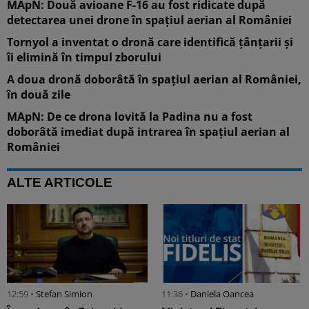
MApN: Două avioane F-16 au fost ridicate după
detectarea unei drone în spațiul aerian al României
Tornyol a inventat o dronă care identifică țânțarii și
îi elimină în timpul zborului
A doua dronă doborâtă în spațiul aerian al României,
în două zile
MApN: De ce drona lovită la Padina nu a fost
doborâtă imediat după intrarea în spațiul aerian al
României
ALTE ARTICOLE
12:59 •
Stefan Simion
11:36 •
Daniela Oancea