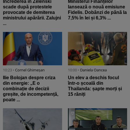
Încrederea în Zelenski
Ministerul Finanțelor
scade după protestele
lansează o nouă emisiune
provocate de demiterea
Fidelis. Dobânzi de până la
ministrului apărării. Zalujni
7,5% în lei și 6,3% ...
...
10:23 •
Cornel Ghimeșan
10:00 •
Daniela Oancea
Ilie Bolojan despre criza
Un elev a deschis focul
din energie: „E o
într-o școală din
combinație de decizii
Thailanda: șapte morți și
greșite, de incompetență,
15 răniți
poate ...