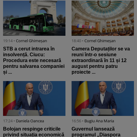
19:14 •
Cornel Ghimeșan
18:40 •
Cornel Ghimeșan
STB a cerut intrarea în
Camera Deputaților se va
insolvență. Ciucu:
reuni într-o sesiune
Procedura este necesară
extraordinară în 11 și 12
pentru salvarea companiei
august pentru patru
și ...
proiecte ...
17:24 •
Daniela Oancea
16:56 •
Bugiu ⁠Ana Maria
Bolojan respinge criticile
Guvernul lansează
privind situația economică
programul „Diaspora