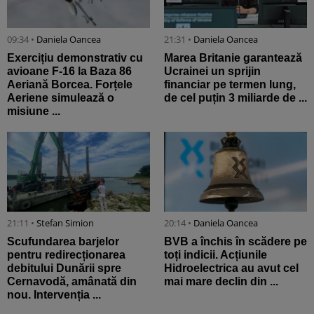
09:34 •
Daniela Oancea
21:31 •
Daniela Oancea
Exercițiu demonstrativ cu
Marea Britanie garantează
avioane F-16 la Baza 86
Ucrainei un sprijin
Aeriană Borcea. Forțele
financiar pe termen lung,
Aeriene simulează o
de cel puțin 3 miliarde de ...
misiune ...
21:11 •
Stefan Simion
20:14 •
Daniela Oancea
Scufundarea barjelor
BVB a închis în scădere pe
pentru redirecționarea
toți indicii. Acțiunile
debitului Dunării spre
Hidroelectrica au avut cel
Cernavodă, amânată din
mai mare declin din ...
nou. Intervenția ...