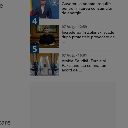
ne
Guvernul a adoptat regulile
pentru limitarea consumului
de energie ...
4
07 Aug. - 12:59
Încrederea în Zelenski scade
după protestele provocate de
...
5
07 Aug. - 16:01
Arabia Saudită, Turcia şi
Pakistanul au semnat un
acord de ...
care