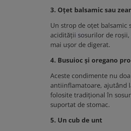
3. Oțet balsamic sau ze
Un strop de oțet balsamic 
acidității sosurilor de roși
mai ușor de digerat.
4. Busuioc și oregano pr
Aceste condimente nu doar 
antiinflamatoare, ajutând 
folosite tradițional în sosu
suportat de stomac.
5. Un cub de unt