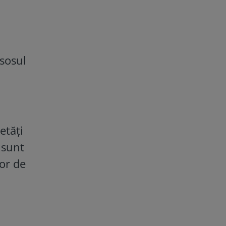
 sosul
etăți
 sunt
șor de