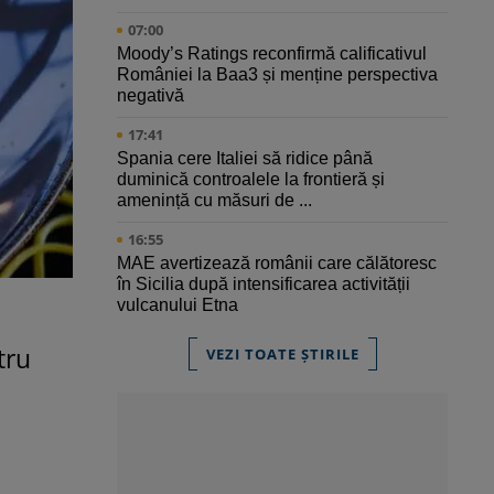
07:00
Moody’s Ratings reconfirmă calificativul
României la Baa3 și menține perspectiva
negativă
17:41
Spania cere Italiei să ridice până
duminică controalele la frontieră și
amenință cu măsuri de ...
16:55
MAE avertizează românii care călătoresc
în Sicilia după intensificarea activității
vulcanului Etna
tru
VEZI TOATE ȘTIRILE