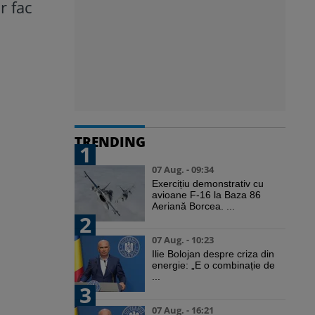
r fac
TRENDING
1
07 Aug. - 09:34
Exercițiu demonstrativ cu
avioane F-16 la Baza 86
Aeriană Borcea. ...
2
07 Aug. - 10:23
Ilie Bolojan despre criza din
energie: „E o combinație de
...
3
07 Aug. - 16:21