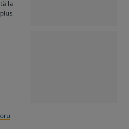
tă la
plus,
ioru