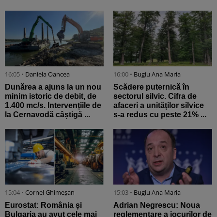
16:05 •
Daniela Oancea
16:00 •
Bugiu ⁠Ana Maria
Dunărea a ajuns la un nou
Scădere puternică în
minim istoric de debit, de
sectorul silvic. Cifra de
1.400 mc/s. Intervențiile de
afaceri a unităților silvice
la Cernavodă câștigă ...
s-a redus cu peste 21% ...
15:04 •
Cornel Ghimeșan
15:03 •
Bugiu ⁠Ana Maria
Eurostat: România și
Adrian Negrescu: Noua
Bulgaria au avut cele mai
reglementare a jocurilor de