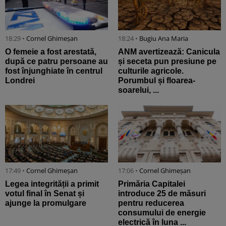
18:29 •
Cornel Ghimeșan
18:24 •
Bugiu ⁠Ana Maria
O femeie a fost arestată,
ANM avertizează: Canicula
după ce patru persoane au
și seceta pun presiune pe
fost înjunghiate în centrul
culturile agricole.
Londrei
Porumbul și floarea-
soarelui, ...
17:49 •
Cornel Ghimeșan
17:06 •
Cornel Ghimeșan
Legea integrității a primit
Primăria Capitalei
votul final în Senat și
introduce 25 de măsuri
ajunge la promulgare
pentru reducerea
consumului de energie
electrică în luna ...