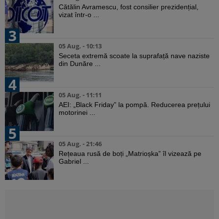
Cătălin Avramescu, fost consilier prezidențial,
vizat într-o ...
3
05 Aug. - 10:13
Seceta extremă scoate la suprafață nave naziste
din Dunăre ...
4
05 Aug. - 11:11
AEI: „Black Friday” la pompă. Reducerea prețului
motorinei ...
5
05 Aug. - 21:46
Rețeaua rusă de boți „Matrioșka” îl vizează pe
Gabriel ...