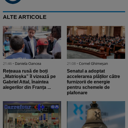
ALTE ARTICOLE
21:46 •
Daniela Oancea
21:08 •
Cornel Ghimeșan
Rețeaua rusă de boți
Senatul a adoptat
„Matrioșka” îl vizează pe
accelerarea plăților către
Gabriel Attal, înaintea
furnizorii de energie
alegerilor din Franța ...
pentru schemele de
plafonare