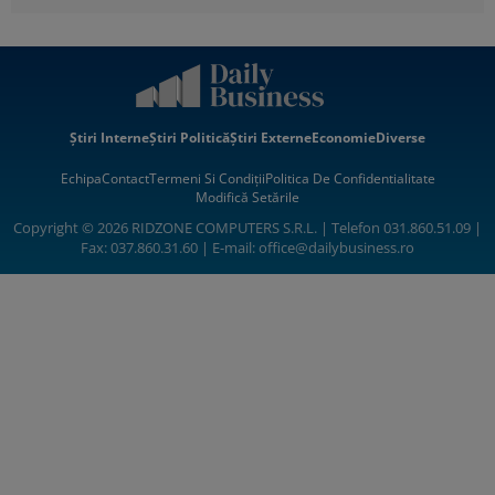
Știri Interne
Știri Politică
Știri Externe
Economie
Diverse
Echipa
Contact
Termeni Si Condiții
Politica De Confidentialitate
Modifică Setările
Copyright © 2026 RIDZONE COMPUTERS S.R.L. | Telefon 031.860.51.09 |
Fax: 037.860.31.60 | E-mail:
office@dailybusiness.ro