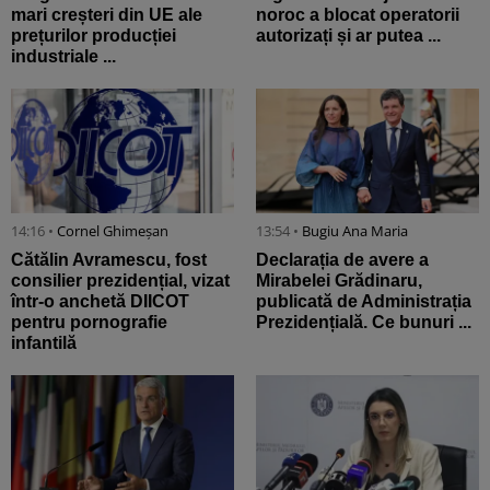
mari creșteri din UE ale
noroc a blocat operatorii
prețurilor producției
autorizați și ar putea ...
industriale ...
14:16 •
Cornel Ghimeșan
13:54 •
Bugiu ⁠Ana Maria
Cătălin Avramescu, fost
Declarația de avere a
consilier prezidențial, vizat
Mirabelei Grădinaru,
într-o anchetă DIICOT
publicată de Administrația
pentru pornografie
Prezidențială. Ce bunuri ...
infantilă