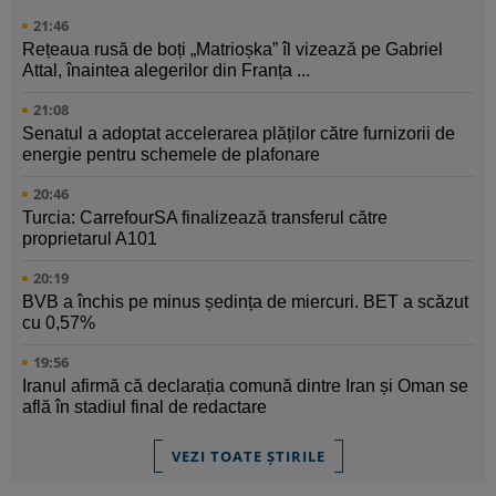
21:46
Rețeaua rusă de boți „Matrioșka” îl vizează pe Gabriel
Attal, înaintea alegerilor din Franța ...
21:08
Senatul a adoptat accelerarea plăților către furnizorii de
energie pentru schemele de plafonare
20:46
Turcia: CarrefourSA finalizează transferul către
proprietarul A101
20:19
BVB a închis pe minus ședința de miercuri. BET a scăzut
cu 0,57%
19:56
Iranul afirmă că declarația comună dintre Iran și Oman se
află în stadiul final de redactare
VEZI TOATE ȘTIRILE