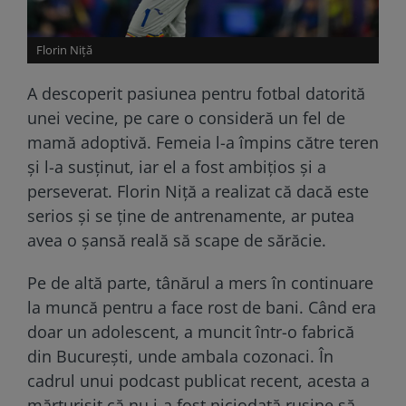
Florin Niță
A descoperit pasiunea pentru fotbal datorită
unei vecine, pe care o consideră un fel de
mamă adoptivă. Femeia l-a împins către teren
și l-a susținut, iar el a fost ambițios și a
perseverat. Florin Niță a realizat că dacă este
serios și se ține de antrenamente, ar putea
avea o șansă reală să scape de sărăcie.
Pe de altă parte, tânărul a mers în continuare
la muncă pentru a face rost de bani. Când era
doar un adolescent, a muncit într-o fabrică
din București, unde ambala cozonaci. În
cadrul unui podcast publicat recent, acesta a
mărturisit că nu i-a fost niciodată rușine să