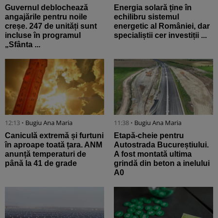
Guvernul deblochează
Energia solară ține în
angajările pentru noile
echilibru sistemul
creșe. 247 de unități sunt
energetic al României, dar
incluse în programul
specialiștii cer investiții ...
„Sfânta ...
12:13 •
Bugiu ⁠Ana Maria
11:38 •
Bugiu ⁠Ana Maria
Caniculă extremă și furtuni
Etapă-cheie pentru
în aproape toată țara. ANM
Autostrada Bucureștiului.
anunță temperaturi de
A fost montată ultima
până la 41 de grade
grindă din beton a inelului
A0