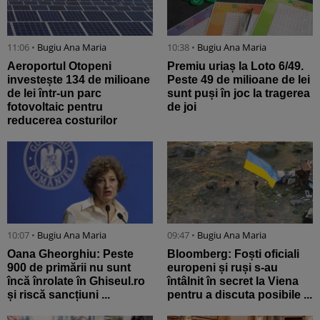
11:06 •
Bugiu ⁠Ana Maria
10:38 •
Bugiu ⁠Ana Maria
Aeroportul Otopeni
Premiu uriaș la Loto 6/49.
investește 134 de milioane
Peste 49 de milioane de lei
de lei într-un parc
sunt puși în joc la tragerea
fotovoltaic pentru
de joi
reducerea costurilor
10:07 •
Bugiu ⁠Ana Maria
09:47 •
Bugiu ⁠Ana Maria
Oana Gheorghiu: Peste
Bloomberg: Foști oficiali
900 de primării nu sunt
europeni și ruși s-au
încă înrolate în Ghiseul.ro
întâlnit în secret la Viena
și riscă sancțiuni ...
pentru a discuta posibile ...