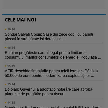
CELE MAI NOI
16:16
Sondaj Salvați Copiii: Șase din zece copii cu părinți
plecați în străinătate își doresc ca ...
16:14
Bolojan pregătește cadrul legal pentru limitarea
consumului marilor consumatori de energie. Populația ...
15:49
AFIR deschide finanțările pentru micii fermieri. Până la
50.000 de euro pentru modernizarea exploatațiilor ...
15:24
Bolojan: Guvernul a adoptat o hotărâre care aprobă
planurile de pregătire pentru riscuri
14:58
Grindeanu: Parlamentul a evitat, cu votul PSD, pierderea