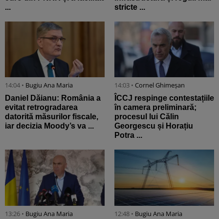
...
stricte ...
14:04 •
Bugiu ⁠Ana Maria
14:03 •
Cornel Ghimeșan
Daniel Dăianu: România a
ÎCCJ respinge contestațiile
evitat retrogradarea
în camera preliminară;
datorită măsurilor fiscale,
procesul lui Călin
iar decizia Moody’s va ...
Georgescu și Horațiu
Potra ...
13:26 •
Bugiu ⁠Ana Maria
12:48 •
Bugiu ⁠Ana Maria