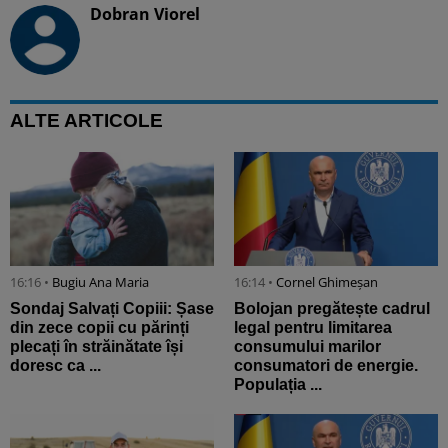
Dobran Viorel
ALTE ARTICOLE
16:16 •
Bugiu ⁠Ana Maria
16:14 •
Cornel Ghimeșan
Sondaj Salvați Copiii: Șase
Bolojan pregătește cadrul
din zece copii cu părinți
legal pentru limitarea
plecați în străinătate își
consumului marilor
doresc ca ...
consumatori de energie.
Populația ...