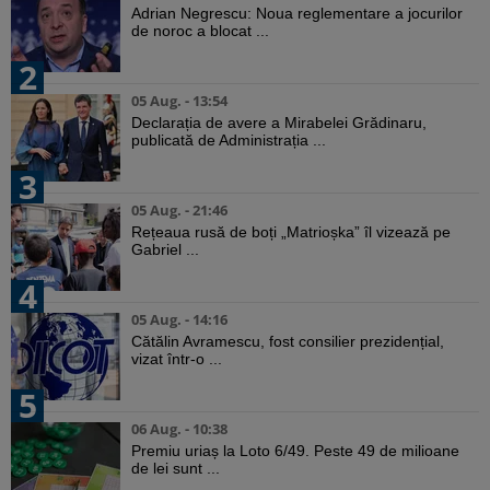
Adrian Negrescu: Noua reglementare a jocurilor
de noroc a blocat ...
2
05 Aug. - 13:54
Declarația de avere a Mirabelei Grădinaru,
publicată de Administrația ...
3
05 Aug. - 21:46
Rețeaua rusă de boți „Matrioșka” îl vizează pe
Gabriel ...
4
05 Aug. - 14:16
Cătălin Avramescu, fost consilier prezidențial,
vizat într-o ...
5
06 Aug. - 10:38
Premiu uriaș la Loto 6/49. Peste 49 de milioane
de lei sunt ...