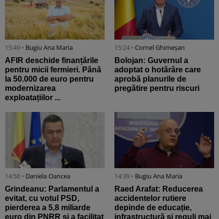
15:49 •
Bugiu ⁠Ana Maria
15:24 •
Cornel Ghimeșan
AFIR deschide finanțările
Bolojan: Guvernul a
pentru micii fermieri. Până
adoptat o hotărâre care
la 50.000 de euro pentru
aprobă planurile de
modernizarea
pregătire pentru riscuri
exploatațiilor ...
14:58 •
Daniela Oancea
14:39 •
Bugiu ⁠Ana Maria
Grindeanu: Parlamentul a
Raed Arafat: Reducerea
evitat, cu votul PSD,
accidentelor rutiere
pierderea a 5,8 miliarde
depinde de educație,
euro din PNRR și a facilitat
infrastructură și reguli mai