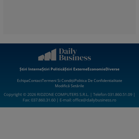
Știri Interne
Știri Politică
Știri Externe
Economie
Diverse
Echipa
Contact
Termeni Si Condiții
Politica De Confidentialitate
Modifică Setările
Copyright © 2026 RIDZONE COMPUTERS S.R.L. | Telefon 031.860.51.09 |
Fax: 037.860.31.60 | E-mail:
office@dailybusiness.ro