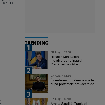
fie în
TRENDING
1
08 Aug. - 09:34
Nicușor Dan salută
menținerea ratingului
României de către ...
2
07 Aug. - 12:59
Încrederea în Zelenski scade
după protestele provocate de
...
3
07 Aug. - 16:01
),
Arabia Saudită, Turcia şi