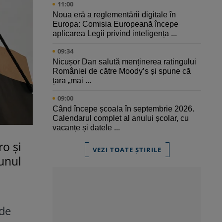
11:00
Noua eră a reglementării digitale în
Europa: Comisia Europeană începe
aplicarea Legii privind inteligența ...
09:34
Nicușor Dan salută menținerea ratingului
României de către Moody’s și spune că
țara „mai ...
09:00
Când începe școala în septembrie 2026.
Calendarul complet al anului școlar, cu
vacanțe și datele ...
ro și
VEZI TOATE ȘTIRILE
 unul
 de