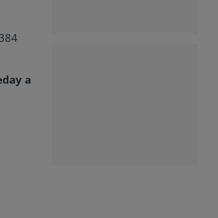
.384
eday a