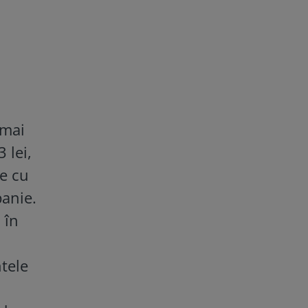
 mai
 lei,
le cu
panie.
 în
ntele