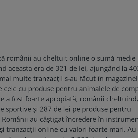
ă că românii au cheltuit online o sumă medie
d aceasta era de 321 de lei, ajungând la 403
mai multe tranzacţii s-au făcut în magazine
de cele cu produse pentru animalele de com
ne a fost foarte apropiată, românii cheltuind,
le sportive şi 287 de lei pe produse pentru
. Românii au câştigat încredere în instrume
 şi tranzacţii online cu valori foarte mari. Au