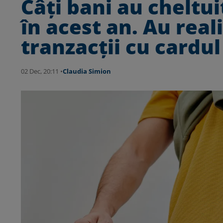
Câți bani au cheltui
în acest an. Au real
tranzacții cu cardul
02 Dec, 20:11 •
Claudia Simion