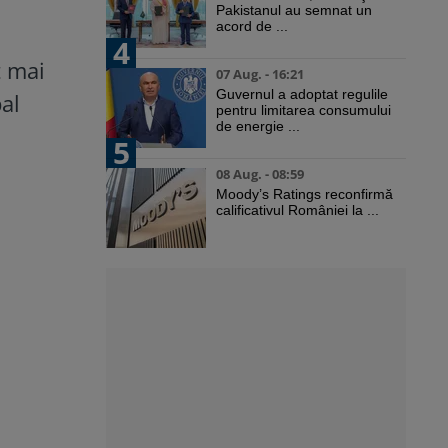
Pakistanul au semnat un
acord de ...
4
t mai
07 Aug. - 16:21
Guvernul a adoptat regulile
al
pentru limitarea consumului
de energie ...
5
08 Aug. - 08:59
Moody’s Ratings reconfirmă
calificativul României la ...