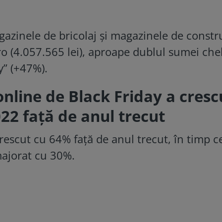
zinele de bricolaj și magazinele de constru
o (4.057.565 lei), aproape dublul sumei che
y” (+47%).
online de Black Friday a cresc
22 față de anul trecut
crescut cu 64% față de anul trecut, în timp c
majorat cu 30%.