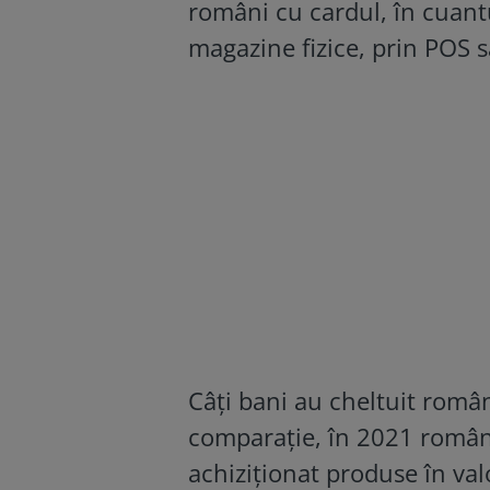
români cu cardul, în cuantu
magazine fizice, prin POS s
Câți bani au cheltuit româ
comparație, în 2021 români
achiziționat produse în val