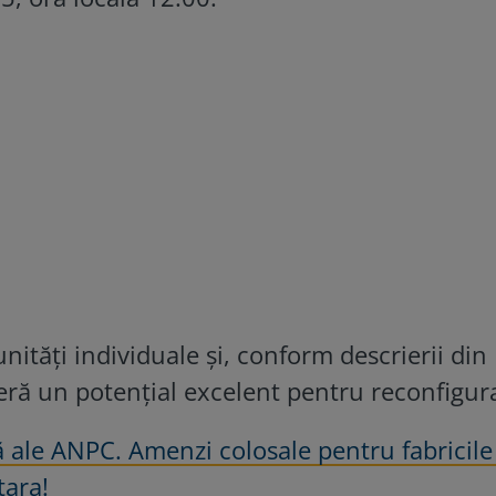
unități individuale și, conform descrierii din
feră un potențial excelent pentru reconfigur
ă ale ANPC. Amenzi colosale pentru fabricile
țara!