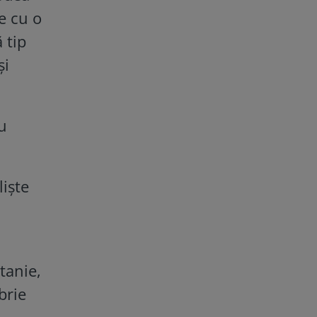
e cu o
 tip
și
cu
liște
tanie,
brie