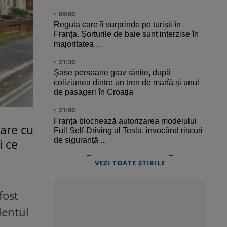
09:00
Regula care îi surprinde pe turiști în
Franța. Șorturile de baie sunt interzise în
majoritatea ...
21:30
Șase persoane grav rănite, după
coliziunea dintre un tren de marfă și unul
de pasageri în Croația
21:00
Franța blochează autorizarea modelului
zare cu
Full Self-Driving al Tesla, invocând riscuri
de siguranță ...
i ce
VEZI TOATE ȘTIRILE
fost
lentul