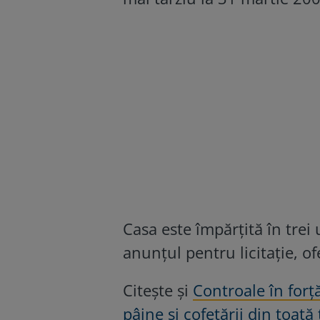
Casa este împărțită în trei 
anunțul pentru licitație, o
Citește și
Controale în forț
pâine și cofetării din toată 