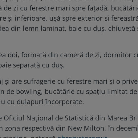
de zi cu ferestre mari spre fațadă, bucătări
 și inferioare, ușă spre exterior și fereastră
ea din lemn laminat, baie cu duș, chiuvetă 
atea doi, formată din cameră de zi, dormitor 
 baie separată cu duș.
aj și are sufragerie cu ferestre mari și o prive
 de bowling, bucătărie cu spațiu limitat de
lu cu dulapuri încorporate.
e Oficiul Național de Statistică din Marea Bri
în zona respectivă din New Milton, în decem
e sterline, notează
observatornews
.