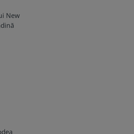
lui New
ădină
podea