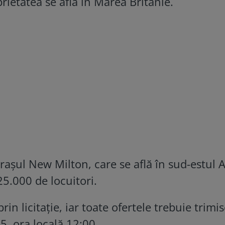
rietatea se află în Marea Britanie.
orașul New Milton, care se află în sud-estul A
25.000 de locuitori.
in licitație, iar toate ofertele trebuie trimis
5, ora locală 12:00.