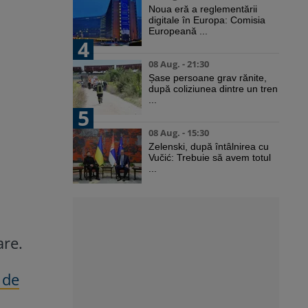
Noua eră a reglementării
digitale în Europa: Comisia
Europeană ...
4
08 Aug. - 21:30
Șase persoane grav rănite,
după coliziunea dintre un tren
...
5
08 Aug. - 15:30
Zelenski, după întâlnirea cu
Vučić: Trebuie să avem totul
...
are.
 de