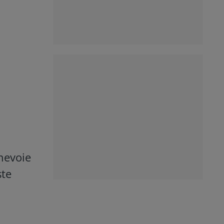
 nevoie
ste