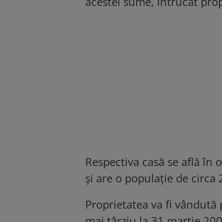
acestei sume, întrucât prop
Respectiva casă se află în 
și are o populație de circa 
Proprietatea va fi vândută pr
mai târziu la 31 martie 200