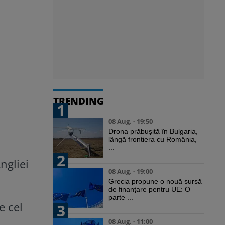
TRENDING
1
08 Aug. - 19:50
Drona prăbușită în Bulgaria,
lângă frontiera cu România,
...
2
ngliei
08 Aug. - 19:00
Grecia propune o nouă sursă
de finanțare pentru UE: O
parte ...
e cel
3
08 Aug. - 11:00