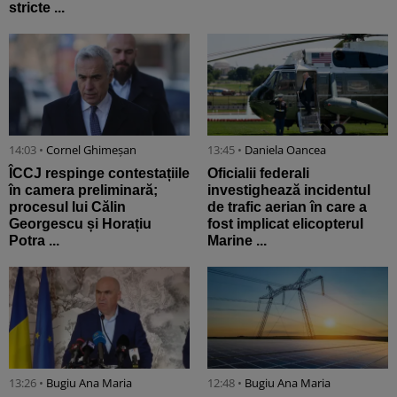
stricte ...
14:03 •
Cornel Ghimeșan
13:45 •
Daniela Oancea
ÎCCJ respinge contestațiile
Oficialii federali
în camera preliminară;
investighează incidentul
procesul lui Călin
de trafic aerian în care a
Georgescu și Horațiu
fost implicat elicopterul
Potra ...
Marine ...
13:26 •
Bugiu ⁠Ana Maria
12:48 •
Bugiu ⁠Ana Maria