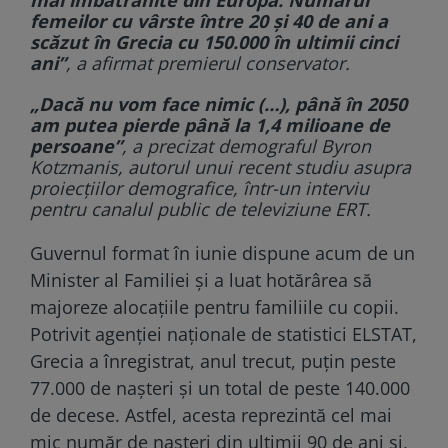
femeilor cu vârste între 20 şi 40 de ani a
scăzut în Grecia cu 150.000 în ultimii cinci
ani”
, a afirmat premierul conservator.
„Dacă nu vom face nimic (…), până în 2050
am putea pierde până la 1,4 milioane de
persoane”
, a precizat demograful Byron
Kotzmanis, autorul unui recent studiu asupra
proiecţiilor demografice, într-un interviu
pentru canalul public de televiziune ERT.
Guvernul format în iunie dispune acum de un
Minister al Familiei şi a luat hotărârea să
majoreze alocaţiile pentru familiile cu copii.
Potrivit agenţiei naţionale de statistici ELSTAT,
Grecia a înregistrat, anul trecut, puţin peste
77.000 de naşteri şi un total de peste 140.000
de decese. Astfel, acesta reprezintă cel mai
mic număr de naşteri din ultimii 90 de ani şi,