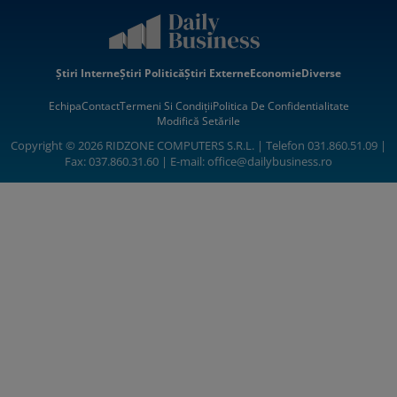
Știri Interne
Știri Politică
Știri Externe
Economie
Diverse
Echipa
Contact
Termeni Si Condiții
Politica De Confidentialitate
Modifică Setările
Copyright © 2026 RIDZONE COMPUTERS S.R.L. | Telefon 031.860.51.09 |
Fax: 037.860.31.60 | E-mail:
office@dailybusiness.ro