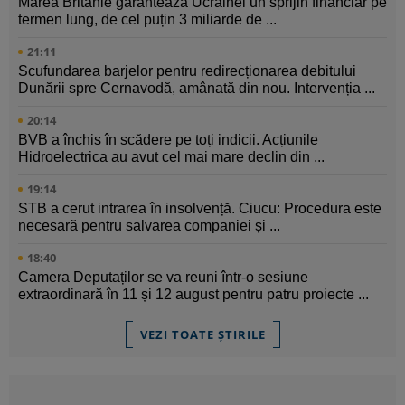
Marea Britanie garantează Ucrainei un sprijin financiar pe
termen lung, de cel puțin 3 miliarde de ...
21:11
Scufundarea barjelor pentru redirecționarea debitului
Dunării spre Cernavodă, amânată din nou. Intervenția ...
20:14
BVB a închis în scădere pe toți indicii. Acțiunile
Hidroelectrica au avut cel mai mare declin din ...
19:14
STB a cerut intrarea în insolvență. Ciucu: Procedura este
necesară pentru salvarea companiei și ...
18:40
Camera Deputaților se va reuni într-o sesiune
extraordinară în 11 și 12 august pentru patru proiecte ...
VEZI TOATE ȘTIRILE