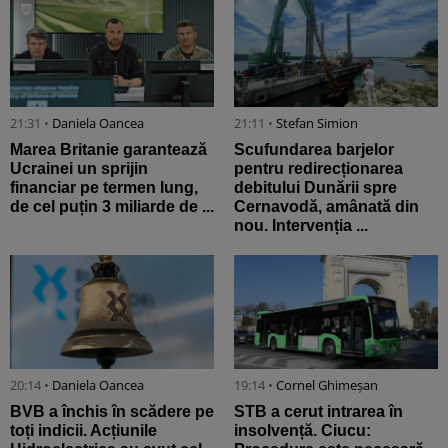
21:31 •
Daniela Oancea
21:11 •
Stefan Simion
Marea Britanie garantează
Scufundarea barjelor
Ucrainei un sprijin
pentru redirecționarea
financiar pe termen lung,
debitului Dunării spre
de cel puțin 3 miliarde de ...
Cernavodă, amânată din
nou. Intervenția ...
20:14 •
Daniela Oancea
19:14 •
Cornel Ghimeșan
BVB a închis în scădere pe
STB a cerut intrarea în
toți indicii. Acțiunile
insolvență. Ciucu: