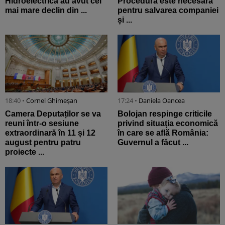
Hidroelectrica au avut cel
Procedura este necesară
mai mare declin din ...
pentru salvarea companiei
și ...
18:40 •
Cornel Ghimeșan
17:24 •
Daniela Oancea
Camera Deputaților se va
Bolojan respinge criticile
reuni într-o sesiune
privind situația economică
extraordinară în 11 și 12
în care se află România:
august pentru patru
Guvernul a făcut ...
proiecte ...