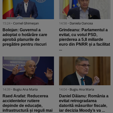
15:24 •
Cornel Ghimeșan
14:58 •
Daniela Oancea
Bolojan: Guvernul a
Grindeanu: Parlamentul a
adoptat o hotărâre care
evitat, cu votul PSD,
aprobă planurile de
pierderea a 5,8 miliarde
pregătire pentru riscuri
euro din PNRR și a facilitat
...
14:39 •
Bugiu ⁠Ana Maria
14:04 •
Bugiu ⁠Ana Maria
Raed Arafat: Reducerea
Daniel Dăianu: România a
accidentelor rutiere
evitat retrogradarea
depinde de educație,
datorită măsurilor fiscale,
infrastructură și reguli mai
iar decizia Moody’s va ...