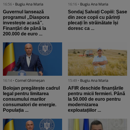
16:56 •
Bugiu ⁠Ana Maria
16:16 •
Bugiu ⁠Ana Maria
Guvernul lansează
Sondaj Salvați Copiii: Șase
programul „Diaspora
din zece copii cu părinți
investește acasă”.
plecați în străinătate își
Finanțări de până la
doresc ca ...
200.000 de euro ...
16:14 •
Cornel Ghimeșan
15:49 •
Bugiu ⁠Ana Maria
Bolojan pregătește cadrul
AFIR deschide finanțările
legal pentru limitarea
pentru micii fermieri. Până
consumului marilor
la 50.000 de euro pentru
consumatori de energie.
modernizarea
Populația ...
exploatațiilor ...