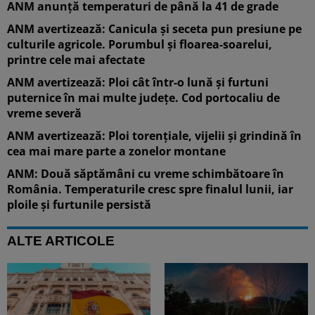
ANM anunță temperaturi de până la 41 de grade
ANM avertizează: Canicula și seceta pun presiune pe
culturile agricole. Porumbul și floarea-soarelui,
printre cele mai afectate
ANM avertizează: Ploi cât într-o lună și furtuni
puternice în mai multe județe. Cod portocaliu de
vreme severă
ANM avertizează: Ploi torențiale, vijelii și grindină în
cea mai mare parte a zonelor montane
ANM: Două săptămâni cu vreme schimbătoare în
România. Temperaturile cresc spre finalul lunii, iar
ploile și furtunile persistă
ALTE ARTICOLE