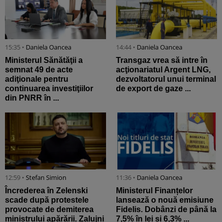
15:35 •
Daniela Oancea
14:44 •
Daniela Oancea
Ministerul Sănătăţii a
Transgaz vrea să intre în
semnat 49 de acte
acţionariatul Argent LNG,
adiţionale pentru
dezvoltatorul unui terminal
continuarea investiţiilor
de export de gaze ...
din PNRR în ...
12:59 •
Stefan Simion
11:36 •
Daniela Oancea
Încrederea în Zelenski
Ministerul Finanțelor
scade după protestele
lansează o nouă emisiune
provocate de demiterea
Fidelis. Dobânzi de până la
ministrului apărării. Zalujni
7,5% în lei și 6,3% ...