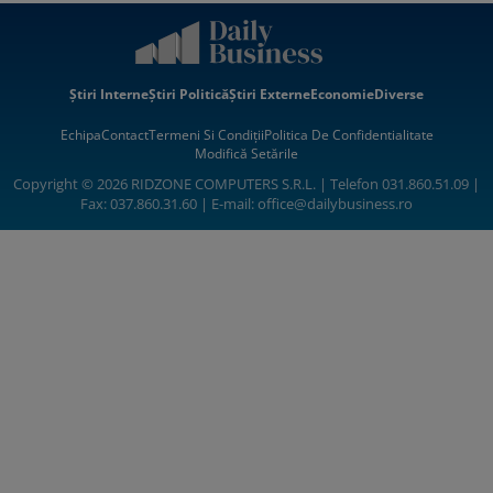
Știri Interne
Știri Politică
Știri Externe
Economie
Diverse
Echipa
Contact
Termeni Si Condiții
Politica De Confidentialitate
Modifică Setările
Copyright © 2026 RIDZONE COMPUTERS S.R.L. | Telefon 031.860.51.09 |
Fax: 037.860.31.60 | E-mail:
office@dailybusiness.ro