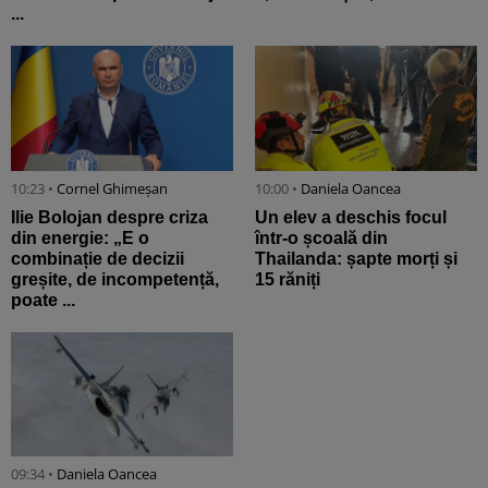
...
10:23 •
Cornel Ghimeșan
10:00 •
Daniela Oancea
Ilie Bolojan despre criza
Un elev a deschis focul
din energie: „E o
într-o școală din
combinație de decizii
Thailanda: șapte morți și
greșite, de incompetență,
15 răniți
poate ...
09:34 •
Daniela Oancea