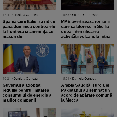
17:41 •
Daniela Oancea
16:55 •
Cornel Ghimeșan
Spania cere Italiei să ridice
MAE avertizează românii
până duminică controalele
care călătoresc în Sicilia
la frontieră și amenință cu
după intensificarea
măsuri de ...
activității vulcanului Etna
16:21 •
Daniela Oancea
16:01 •
Daniela Oancea
Guvernul a adoptat
Arabia Saudită, Turcia şi
regulile pentru limitarea
Pakistanul au semnat un
consumului de energie al
acord de apărare comună
marilor companii
la Mecca