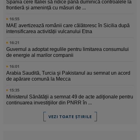
Spania cere Italiei să ridice până duminică controalele la
frontieră și amenință cu măsuri de ...
16:55
MAE avertizează românii care călătoresc în Sicilia după
intensificarea activității vulcanului Etna
16:21
Guvernul a adoptat regulile pentru limitarea consumului
de energie al marilor companii
16:01
Arabia Saudită, Turcia şi Pakistanul au semnat un acord
de apărare comună la Mecca
15:35
Ministerul Sănătăţii a semnat 49 de acte adiţionale pentru
continuarea investiţiilor din PNRR în ...
VEZI TOATE ȘTIRILE