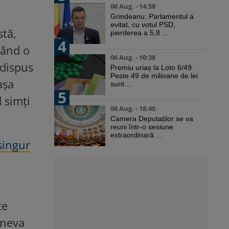
06 Aug. - 14:58
Grindeanu: Parlamentul a
evitat, cu votul PSD,
stă,
pierderea a 5,8 ...
4
tând o
06 Aug. - 10:38
 dispus
Premiu uriaș la Loto 6/49.
Peste 49 de milioane de lei
așa
sunt ...
5
d simți
06 Aug. - 18:40
Camera Deputaților se va
reuni într-o sesiune
extraordinară ...
singur
te
ineva