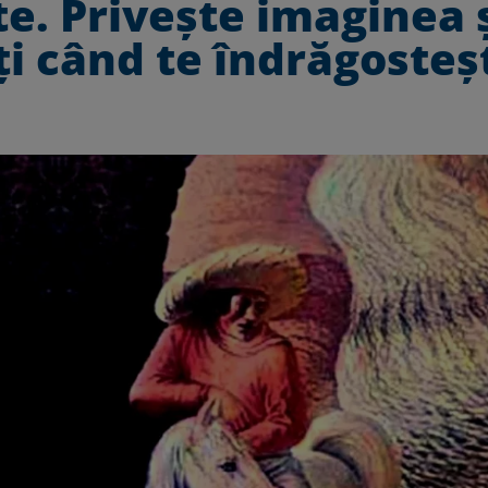
te. Privește imaginea 
i când te îndrăgosteș