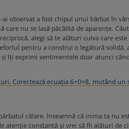
-ai observat a fost chipul unui bărbat în vâr
ă care nu se lasă păcălită de aparențe. Cău
reciprocă, alegi să te alături cuiva care este
 efortul pentru a construi o legătură solidă, 
t și îți exprimi sentimentele doar atunci cân
ituri. Corectează ecuația 6+0=8, mutând un 
 bărbatul călare, înseamnă că inima ta nu es
e atenție constantă și vrei să fii alături de c