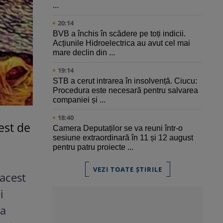
...
20:14
BVB a închis în scădere pe toți indicii.
Acțiunile Hidroelectrica au avut cel mai
mare declin din ...
19:14
STB a cerut intrarea în insolvență. Ciucu:
Procedura este necesară pentru salvarea
companiei și ...
18:40
est de
Camera Deputaților se va reuni într-o
sesiune extraordinară în 11 și 12 august
pentru patru proiecte ...
VEZI TOATE ȘTIRILE
 acest
i
ța