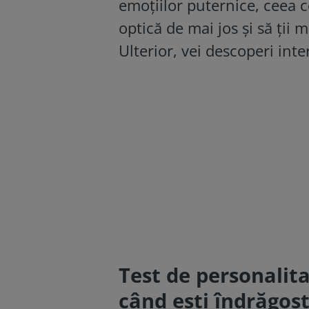
emoțiilor puternice, ceea ce
optică de mai jos și să ții 
Ulterior, vei descoperi inte
Test de personalit
când ești îndrăgost