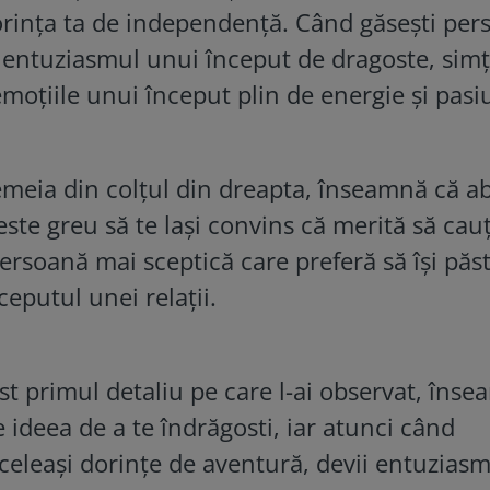
dorința ta de independență. Când găsești pe
de entuziasmul unui început de dragoste, sim
 emoțiile unui început plin de energie și pasi
emeia din colțul din dreapta, înseamnă că a
este greu să te lași convins că merită să cauț
persoană mai sceptică care preferă să își păs
eputul unei relații.
st primul detaliu pe care l-ai observat, îns
e ideea de a te îndrăgosti, iar atunci când
celeași dorințe de aventură, devii entuziasm