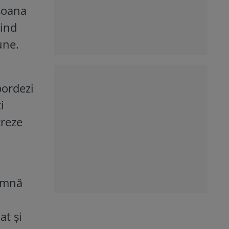
rsoana
țind
une.
bordezi
i
treze
eamnă
at și