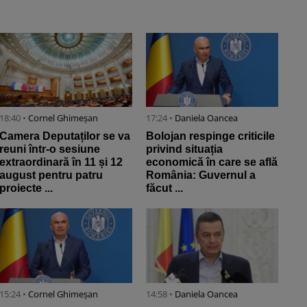
18:40 •
Cornel Ghimeșan
17:24 •
Daniela Oancea
Camera Deputaților se va
Bolojan respinge criticile
reuni într-o sesiune
privind situația
extraordinară în 11 și 12
economică în care se află
august pentru patru
România: Guvernul a
proiecte ...
făcut ...
15:24 •
Cornel Ghimeșan
14:58 •
Daniela Oancea