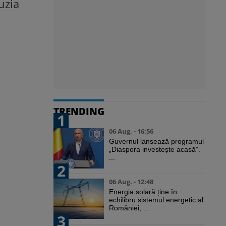
uzia
TRENDING
1
06 Aug. - 16:56
Guvernul lansează programul
„Diaspora investește acasă”.
...
2
06 Aug. - 12:48
Energia solară ține în
echilibru sistemul energetic al
României, ...
3