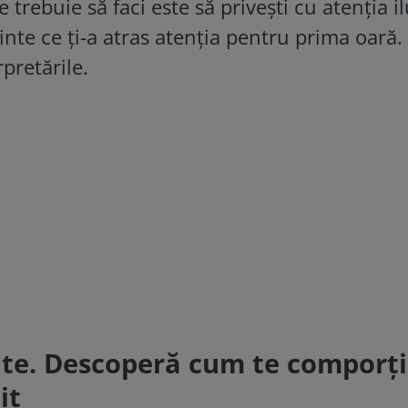
 trebuie să faci este să privești cu atenția il
minte ce ți-a atras atenția pentru prima oară.
rpretările.
ate. Descoperă cum te comporți
it