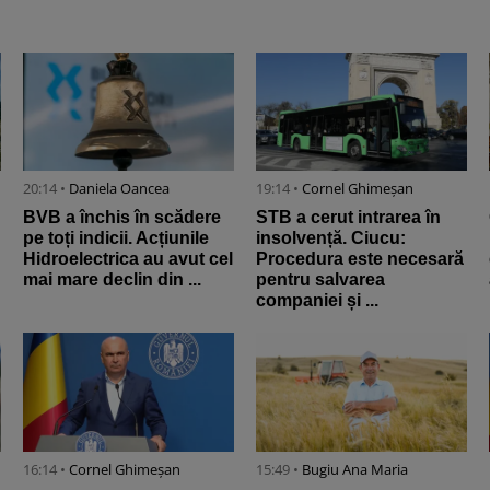
20:14 •
Daniela Oancea
19:14 •
Cornel Ghimeșan
BVB a închis în scădere
STB a cerut intrarea în
pe toți indicii. Acțiunile
insolvență. Ciucu:
Hidroelectrica au avut cel
Procedura este necesară
mai mare declin din ...
pentru salvarea
companiei și ...
16:14 •
Cornel Ghimeșan
15:49 •
Bugiu ⁠Ana Maria