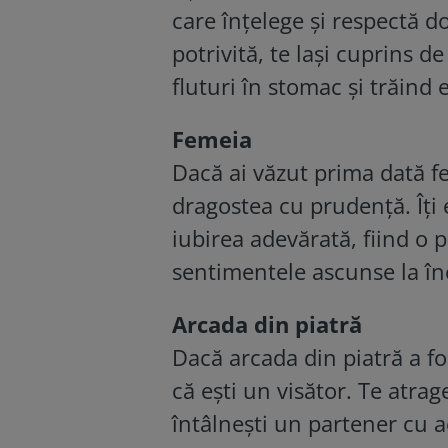
care înțelege și respectă 
potrivită, te lași cuprins 
fluturi în stomac și trăind
Femeia
Dacă ai văzut prima dată f
dragostea cu prudență. Îți 
iubirea adevărată, fiind o 
sentimentele ascunse la înc
Arcada din piatră
Dacă arcada din piatră a fo
că ești un visător. Te atrag
întâlnești un partener cu a