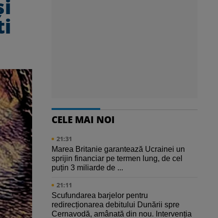
și
ti
CELE MAI NOI
21:31
Marea Britanie garantează Ucrainei un
sprijin financiar pe termen lung, de cel
puțin 3 miliarde de ...
21:11
Scufundarea barjelor pentru
redirecționarea debitului Dunării spre
Cernavodă, amânată din nou. Intervenția