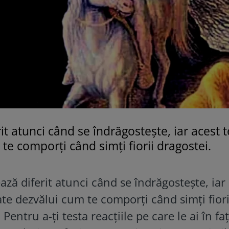
t atunci când se îndrăgostește, iar acest t
 te comporți când simți fiorii dragostei.
ză diferit atunci când se îndrăgostește, iar
oate dezvălui cum te comporți când simți fiori
. Pentru a-ți testa reacțiile pe care le ai în fa