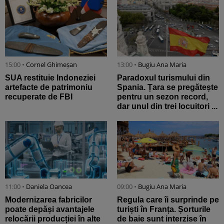
15:00 •
Cornel Ghimeșan
13:00 •
Bugiu ⁠Ana Maria
SUA restituie Indoneziei
Paradoxul turismului din
artefacte de patrimoniu
Spania. Țara se pregătește
recuperate de FBI
pentru un sezon record,
dar unul din trei locuitori ...
11:00 •
Daniela Oancea
09:00 •
Bugiu ⁠Ana Maria
Modernizarea fabricilor
Regula care îi surprinde pe
poate depăși avantajele
turiști în Franța. Șorturile
relocării producției în alte
de baie sunt interzise în