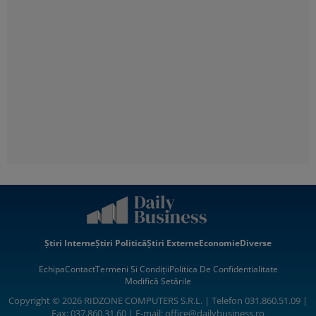
Știri Interne
Știri Politică
Știri Externe
Economie
Diverse
Echipa
Contact
Termeni Si Condiții
Politica De Confidentialitate
Modifică Setările
Copyright © 2026 RIDZONE COMPUTERS S.R.L. | Telefon 031.860.51.09 |
Fax: 037.860.31.60 | E-mail:
office@dailybusiness.ro