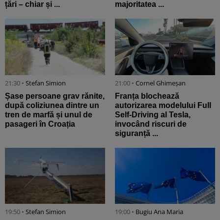
țări – chiar și ...
majoritatea ...
21:30 •
Stefan Simion
21:00 •
Cornel Ghimeșan
Șase persoane grav rănite,
Franța blochează
după coliziunea dintre un
autorizarea modelului Full
tren de marfă și unul de
Self-Driving al Tesla,
pasageri în Croația
invocând riscuri de
siguranță ...
19:50 •
Stefan Simion
19:00 •
Bugiu ⁠Ana Maria