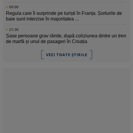
09:00
Regula care îi surprinde pe turiști în Franța. Șorturile de
baie sunt interzise în majoritatea ...
21:30
Șase persoane grav rănite, după coliziunea dintre un tren
de marfă și unul de pasageri în Croația
VEZI TOATE ȘTIRILE