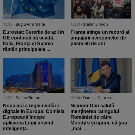
15:00 •
Bugiu ⁠Ana Maria
13:00 •
Stefan Simion
Eurostat: Cererile de azil în
Franța atinge un record al
UE continuă să scadă.
angajării persoanelor de
Italia, Franța și Spania
peste 60 de ani
rămân principalele ...
11:00 •
Stefan Simion
09:34 •
Daniela Oancea
Noua eră a reglementării
Nicușor Dan salută
digitale în Europa: Comisia
menținerea ratingului
Europeană începe
României de către
aplicarea Legii privind
Moody’s și spune că țara
inteligența ...
„mai ...