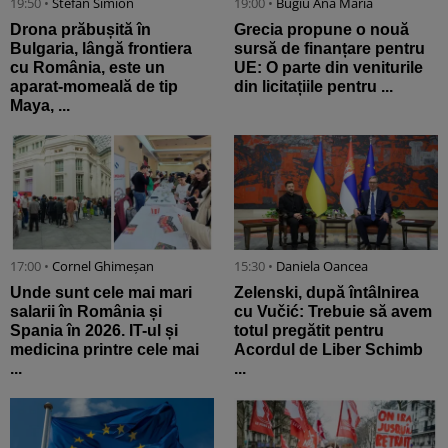
19:50 •
Stefan Simion
19:00 •
Bugiu ⁠Ana Maria
Drona prăbușită în
Grecia propune o nouă
Bulgaria, lângă frontiera
sursă de finanțare pentru
cu România, este un
UE: O parte din veniturile
aparat-momeală de tip
din licitațiile pentru ...
Maya, ...
17:00 •
Cornel Ghimeșan
15:30 •
Daniela Oancea
Unde sunt cele mai mari
Zelenski, după întâlnirea
salarii în România și
cu Vučić: Trebuie să avem
Spania în 2026. IT-ul și
totul pregătit pentru
medicina printre cele mai
Acordul de Liber Schimb
...
...