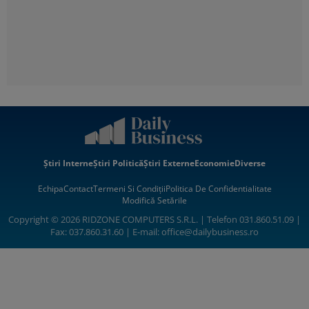
Știri Interne
Știri Politică
Știri Externe
Economie
Diverse
Echipa
Contact
Termeni Si Condiții
Politica De Confidentialitate
Modifică Setările
Copyright © 2026 RIDZONE COMPUTERS S.R.L. | Telefon 031.860.51.09 |
Fax: 037.860.31.60 | E-mail:
office@dailybusiness.ro