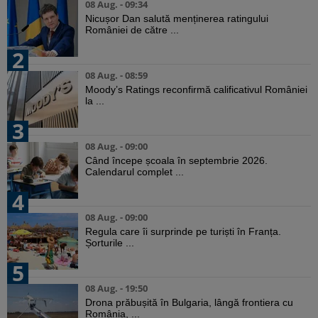
08 Aug. - 09:34
Nicușor Dan salută menținerea ratingului
României de către ...
2
08 Aug. - 08:59
Moody’s Ratings reconfirmă calificativul României
la ...
3
08 Aug. - 09:00
Când începe școala în septembrie 2026.
Calendarul complet ...
4
08 Aug. - 09:00
Regula care îi surprinde pe turiști în Franța.
Șorturile ...
5
08 Aug. - 19:50
Drona prăbușită în Bulgaria, lângă frontiera cu
România, ...