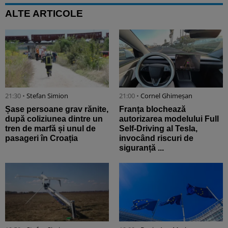
ALTE ARTICOLE
21:30 •
Stefan Simion
21:00 •
Cornel Ghimeșan
Șase persoane grav rănite,
Franța blochează
după coliziunea dintre un
autorizarea modelului Full
tren de marfă și unul de
Self-Driving al Tesla,
pasageri în Croația
invocând riscuri de
siguranță ...