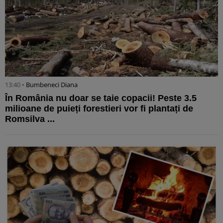
13:40 •
Bumbeneci Diana
În România nu doar se taie copacii! Peste 3.5
milioane de puieți forestieri vor fi plantați de
Romsilva ...