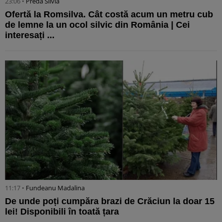
23:06 •
Preda Silvia
Ofertă la Romsilva. Cât costă acum un metru cub
de lemne la un ocol silvic din România | Cei
interesați ...
11:17 •
Fundeanu Madalina
De unde poți cumpăra brazi de Crăciun la doar 15
lei! Disponibili în toată țara