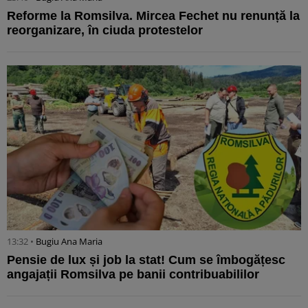
Reforme la Romsilva. Mircea Fechet nu renunță la
reorganizare, în ciuda protestelor
13:32 •
Bugiu ⁠Ana Maria
Pensie de lux și job la stat! Cum se îmbogățesc
angajații Romsilva pe banii contribuabililor