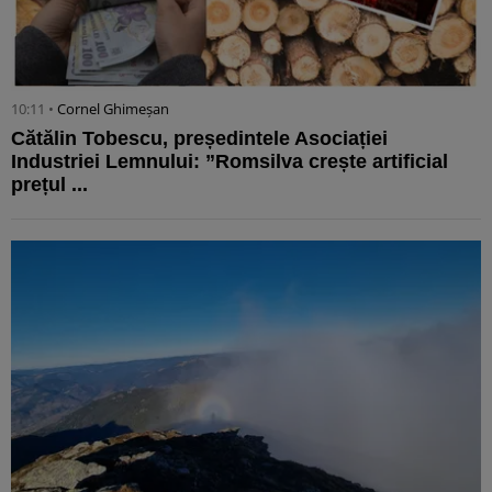
10:11 •
Cornel Ghimeșan
Cătălin Tobescu, președintele Asociației
Industriei Lemnului: ”Romsilva crește artificial
prețul ...