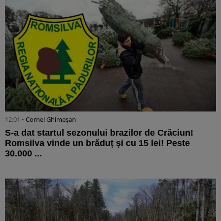
12:01 •
Cornel Ghimeșan
S-a dat startul sezonului brazilor de Crăciun!
Romsilva vinde un brăduț și cu 15 lei! Peste
30.000 ...