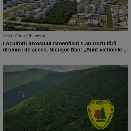
22:04 •
Cornel Ghimeșan
Locuitorii luxosului Greenfield s-au trezit fără
drumuri de acces. Nicușor Dan: „Sunt victimele ...