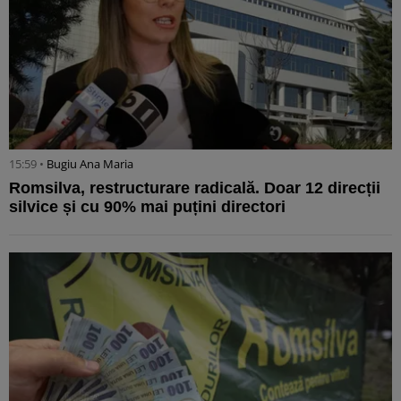
15:59 •
Bugiu ⁠Ana Maria
Romsilva, restructurare radicală. Doar 12 direcții
silvice și cu 90% mai puțini directori