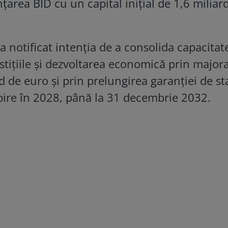
nțarea BID cu un capital inițial de 1,6 miliar
a notificat intenția de a consolida capacitat
vestițiile și dezvoltarea economică prin major
d de euro și prin prelungirea garanției de st
pire în 2028, până la 31 decembrie 2032.