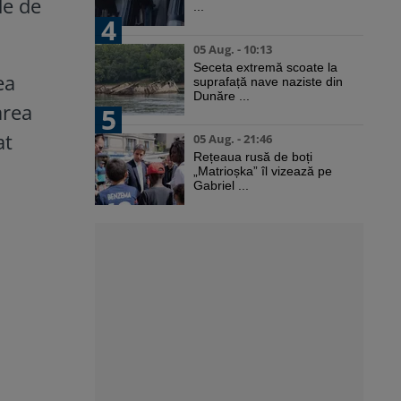
de de
...
4
05 Aug. - 10:13
Seceta extremă scoate la
ea
suprafață nave naziste din
Dunăre ...
area
5
at
05 Aug. - 21:46
Rețeaua rusă de boți
„Matrioșka” îl vizează pe
Gabriel ...