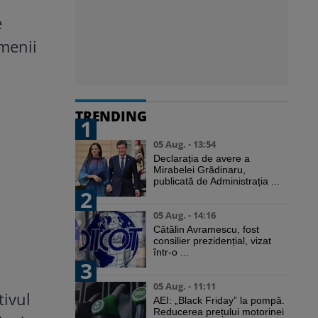
e
menii
TRENDING
1
05 Aug. - 13:54
Declarația de avere a
Mirabelei Grădinaru,
publicată de Administrația ...
2
05 Aug. - 14:16
Cătălin Avramescu, fost
consilier prezidențial, vizat
într-o ...
3
05 Aug. - 11:11
tivul
AEI: „Black Friday” la pompă.
Reducerea prețului motorinei