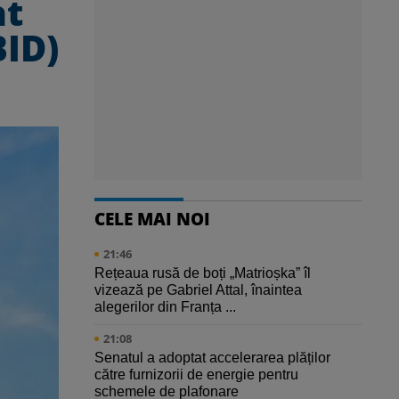
at
BID)
CELE MAI NOI
21:46
Rețeaua rusă de boți „Matrioșka” îl
vizează pe Gabriel Attal, înaintea
alegerilor din Franța ...
21:08
Senatul a adoptat accelerarea plăților
către furnizorii de energie pentru
schemele de plafonare