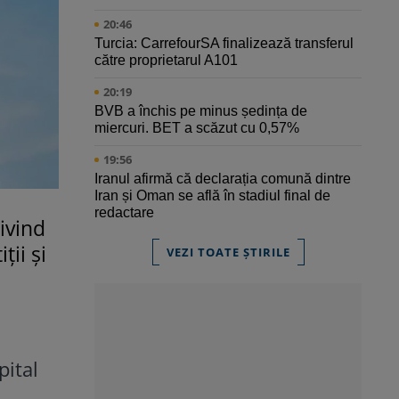
20:46
Turcia: CarrefourSA finalizează transferul
către proprietarul A101
20:19
BVB a închis pe minus ședința de
miercuri. BET a scăzut cu 0,57%
19:56
Iranul afirmă că declarația comună dintre
Iran și Oman se află în stadiul final de
redactare
ivind
ții și
VEZI TOATE ȘTIRILE
pital
i