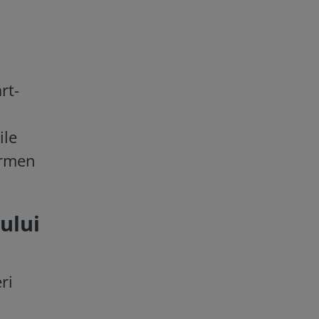
rt-
ile
ermen
ului
ri