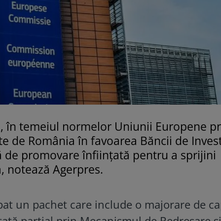
, în temeiul normelor Uniunii Europene pr
te de România în favoarea Băncii de Investi
ă de promovare înființată pentru a sprijini
ă, notează Agerpres.
at un pachet care include o majorare de ca
țată parțial prin Mecanismul de Redresare ș