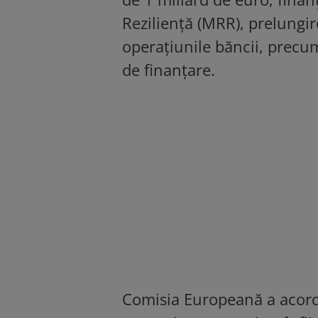
Reziliență (MRR), prelungire
operațiunile băncii, precu
de finanțare.
Comisia Europeană a acord