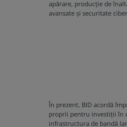
apărare, producție de înalt
avansate și securitate cibe
În prezent, BID acordă împr
proprii pentru investiții î
infrastructura de bandă larg