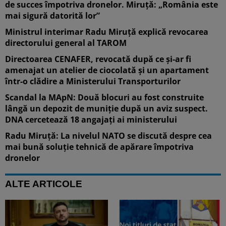
de succes împotriva dronelor. Miruță: „România este
mai sigură datorită lor”
Ministrul interimar Radu Miruță explică revocarea
directorului general al TAROM
Directoarea CENAFER, revocată după ce și-ar fi
amenajat un atelier de ciocolată și un apartament
într-o clădire a Ministerului Transporturilor
Scandal la MApN: Două blocuri au fost construite
lângă un depozit de muniție după un aviz suspect.
DNA cercetează 18 angajați ai ministerului
Radu Miruță: La nivelul NATO se discută despre cea
mai bună soluție tehnică de apărare împotriva
dronelor
ALTE ARTICOLE