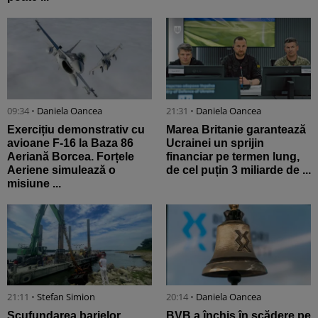
09:34 •
Daniela Oancea
21:31 •
Daniela Oancea
Exercițiu demonstrativ cu
Marea Britanie garantează
avioane F-16 la Baza 86
Ucrainei un sprijin
Aeriană Borcea. Forțele
financiar pe termen lung,
Aeriene simulează o
de cel puțin 3 miliarde de ...
misiune ...
21:11 •
Stefan Simion
20:14 •
Daniela Oancea
Scufundarea barjelor
BVB a închis în scădere pe