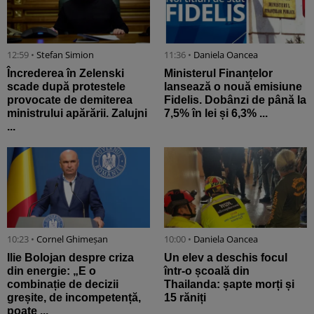
12:59 •
Stefan Simion
11:36 •
Daniela Oancea
Încrederea în Zelenski
Ministerul Finanțelor
scade după protestele
lansează o nouă emisiune
provocate de demiterea
Fidelis. Dobânzi de până la
ministrului apărării. Zalujni
7,5% în lei și 6,3% ...
...
10:23 •
Cornel Ghimeșan
10:00 •
Daniela Oancea
Ilie Bolojan despre criza
Un elev a deschis focul
din energie: „E o
într-o școală din
combinație de decizii
Thailanda: șapte morți și
greșite, de incompetență,
15 răniți
poate ...