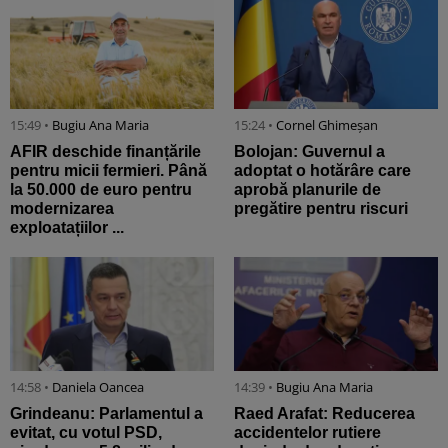
15:49 •
Bugiu ⁠Ana Maria
15:24 •
Cornel Ghimeșan
AFIR deschide finanțările
Bolojan: Guvernul a
pentru micii fermieri. Până
adoptat o hotărâre care
la 50.000 de euro pentru
aprobă planurile de
modernizarea
pregătire pentru riscuri
exploatațiilor ...
14:58 •
Daniela Oancea
14:39 •
Bugiu ⁠Ana Maria
Grindeanu: Parlamentul a
Raed Arafat: Reducerea
evitat, cu votul PSD,
accidentelor rutiere