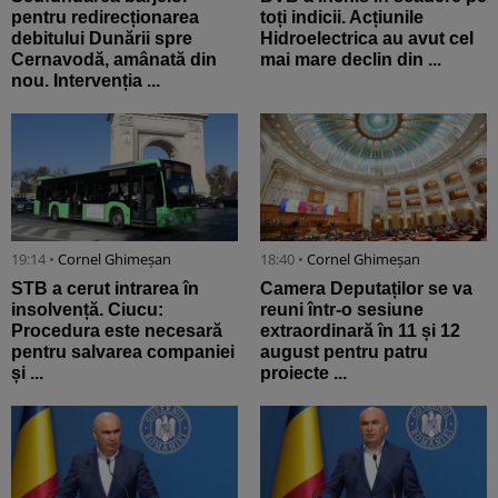
pentru redirecționarea
toți indicii. Acțiunile
debitului Dunării spre
Hidroelectrica au avut cel
Cernavodă, amânată din
mai mare declin din ...
nou. Intervenția ...
19:14 •
Cornel Ghimeșan
18:40 •
Cornel Ghimeșan
STB a cerut intrarea în
Camera Deputaților se va
insolvență. Ciucu:
reuni într-o sesiune
Procedura este necesară
extraordinară în 11 și 12
pentru salvarea companiei
august pentru patru
și ...
proiecte ...