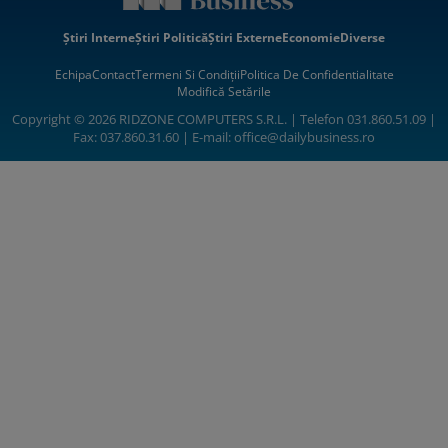
Știri Interne
Știri Politică
Știri Externe
Economie
Diverse
Echipa
Contact
Termeni Si Condiții
Politica De Confidentialitate
Modifică Setările
Copyright © 2026 RIDZONE COMPUTERS S.R.L. | Telefon 031.860.51.09 |
Fax: 037.860.31.60 | E-mail:
office@dailybusiness.ro