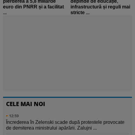
pierderea a 5,8 miliarde
depinde de educație,
euro din PNRR și a facilitat
infrastructură și reguli mai
...
stricte ...
CELE MAI NOI
12:59
Încrederea în Zelenski scade după protestele provocate
de demiterea ministrului apărării. Zalujni ...