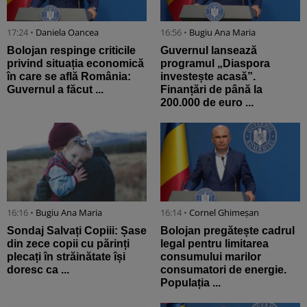
17:24 •
Daniela Oancea
16:56 •
Bugiu ⁠Ana Maria
Bolojan respinge criticile
Guvernul lansează
privind situația economică
programul „Diaspora
în care se află România:
investește acasă”.
Guvernul a făcut ...
Finanțări de până la
200.000 de euro ...
16:16 •
Bugiu ⁠Ana Maria
16:14 •
Cornel Ghimeșan
Sondaj Salvați Copiii: Șase
Bolojan pregătește cadrul
din zece copii cu părinți
legal pentru limitarea
plecați în străinătate își
consumului marilor
doresc ca ...
consumatori de energie.
Populația ...