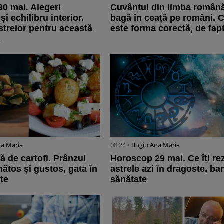
0 mai. Alegeri
Cuvântul din limba română 
și echilibru interior.
bagă în ceață pe români. 
strelor pentru această
este forma corectă, de fap
ă
na Maria
08:24 •
Bugiu ⁠Ana Maria
ă de cartofi. Prânzul
Horoscop 29 mai. Ce îți re
nătos și gustos, gata în
astrele azi în dragoste, ban
te
sănătate