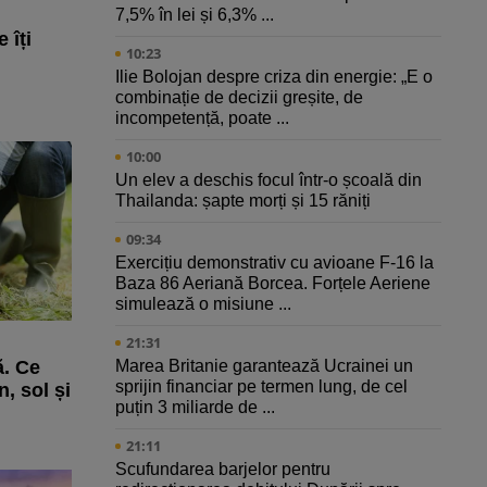
7,5% în lei și 6,3% ...
 îți
10:23
Ilie Bolojan despre criza din energie: „E o
combinație de decizii greșite, de
incompetență, poate ...
10:00
Un elev a deschis focul într-o școală din
Thailanda: șapte morți și 15 răniți
09:34
Exercițiu demonstrativ cu avioane F-16 la
Baza 86 Aeriană Borcea. Forțele Aeriene
simulează o misiune ...
21:31
Marea Britanie garantează Ucrainei un
ă. Ce
sprijin financiar pe termen lung, de cel
, sol și
puțin 3 miliarde de ...
21:11
Scufundarea barjelor pentru