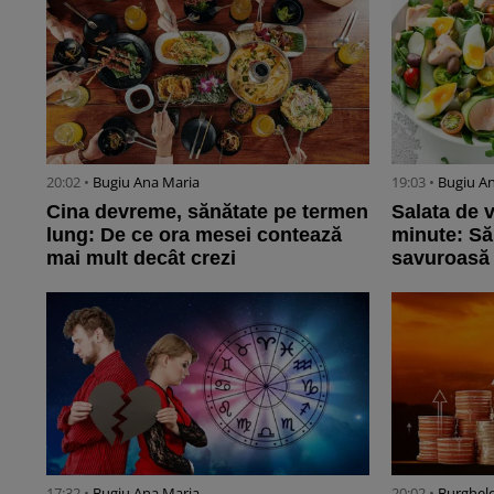
20:02 •
Bugiu ⁠Ana Maria
19:03 •
Bugiu ⁠A
Cina devreme, sănătate pe termen
Salata de v
lung: De ce ora mesei contează
minute: Să
mai mult decât crezi
savuroasă
17:32 •
Bugiu ⁠Ana Maria
20:02 •
Burghele