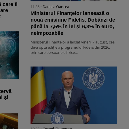
care îi
11:36 •
Daniela Oancea
Care
Ministerul Finanțelor lansează o
t
nouă emisiune Fidelis. Dobânzi de
până la 7,5% în lei și 6,3% în euro,
neimpozabile
Ministerul Finanțelor a lansat vineri, 7 august, cea
de-a opta ediție a programului Fidelis din 2026,
prin care persoanele fizice…
zervă
i și
10:23 •
Cornel Ghimeșan