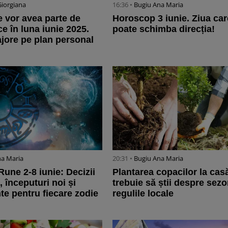
Giorgiana
16:36 •
Bugiu ⁠Ana Maria
e vor avea parte de
Horoscop 3 iunie. Ziua care
e în luna iunie 2025.
poate schimba direcția!
ajore pe plan personal
na Maria
20:31 •
Bugiu ⁠Ana Maria
une 2-8 iunie: Decizii
Plantarea copacilor la cas
 începuturi noi și
trebuie să știi despre sezon
te pentru fiecare zodie
regulile locale