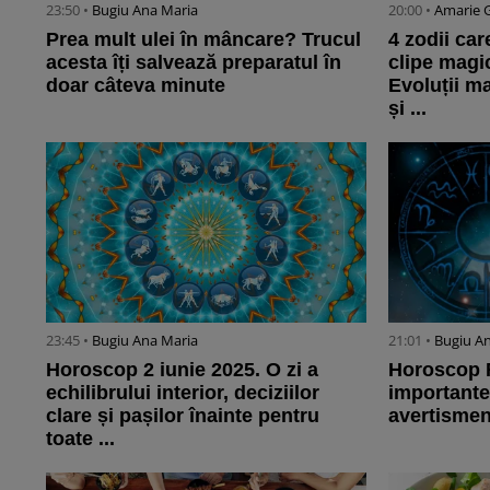
23:50 •
Bugiu ⁠Ana Maria
20:00 •
Amarie 
Prea mult ulei în mâncare? Trucul
4 zodii car
acesta îți salvează preparatul în
clipe magic
doar câteva minute
Evoluții m
și ...
23:45 •
Bugiu ⁠Ana Maria
21:01 •
Bugiu ⁠A
Horoscop 2 iunie 2025. O zi a
Horoscop R
echilibrului interior, deciziilor
importante,
clare și pașilor înainte pentru
avertismen
toate ...