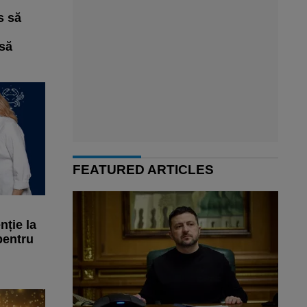
s să
 să
FEATURED ARTICLES
nție la
pentru