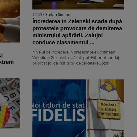
12:59 •
Stefan Simion
Încrederea în Zelenski scade după
protestele provocate de demiterea
ministrului apărării. Zalujni
conduce clasamentul ...
Nivelul de încredere în președintele ucrainean
i
Volodimir Zelenski a scăzut, potrivit unui sondaj
extrem
publicat joi de institutul de cercetare Sozis,…