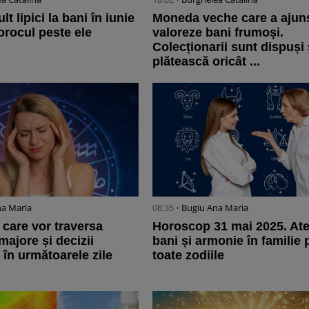
lt lipici la bani în iunie
Moneda veche care a ajun
orocul peste ele
valoreze bani frumoși.
Colecționarii sunt dispuși
plătească oricât ...
na Maria
08:35 •
Bugiu ⁠Ana Maria
 care vor traversa
Horoscop 31 mai 2025. Ate
majore și decizii
bani și armonie în familie 
 în următoarele zile
toate zodiile