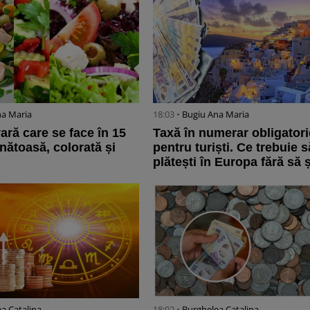
na Maria
18:03 •
Bugiu ⁠Ana Maria
ară care se face în 15
Taxă în numerar obligatori
nătoasă, colorată și
pentru turiști. Ce trebuie s
plătești în Europa fără să ș
a Catalina
18:02 •
Burghelea Catalina