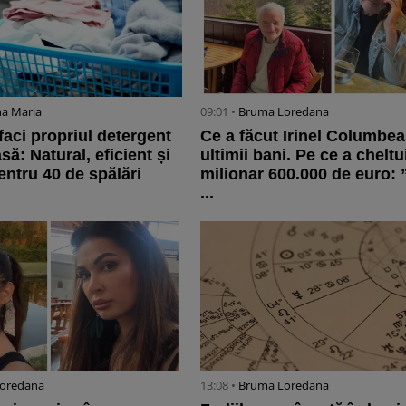
na Maria
09:01 •
Bruma Loredana
faci propriul detergent
Ce a făcut Irinel Columbe
să: Natural, eficient și
ultimii bani. Pe ce a cheltui
entru 40 de spălări
milionar 600.000 de euro: 
...
oredana
13:08 •
Bruma Loredana