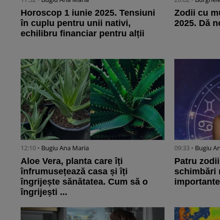
Horoscop 1 iunie 2025. Tensiuni
Zodii cu mu
în cuplu pentru unii nativi,
2025. Dă n
echilibru financiar pentru alții
12:10 •
Bugiu ⁠Ana Maria
09:33 •
Bugiu ⁠A
Aloe Vera, planta care îți
Patru zodii
înfrumusețează casa și îți
schimbări 
îngrijește sănătatea. Cum să o
importante
îngrijești ...