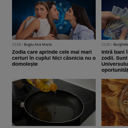
23:58 •
Bugiu ⁠Ana Maria
22:50 •
Burghele
Zodia care aprinde cele mai mari
Intră bani 
certuri în cuplu! Nici căsnicia nu o
zodii. Sunt
domolește
Universulu
oportunități