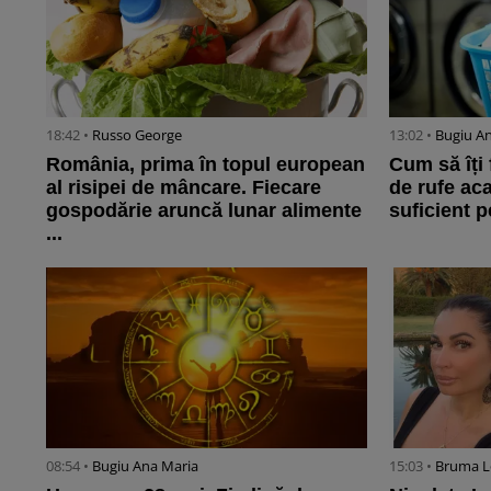
18:42 •
Russo George
13:02 •
Bugiu ⁠A
România, prima în topul european
Cum să îți 
al risipei de mâncare. Fiecare
de rufe aca
gospodărie aruncă lunar alimente
suficient p
...
08:54 •
Bugiu ⁠Ana Maria
15:03 •
Bruma L