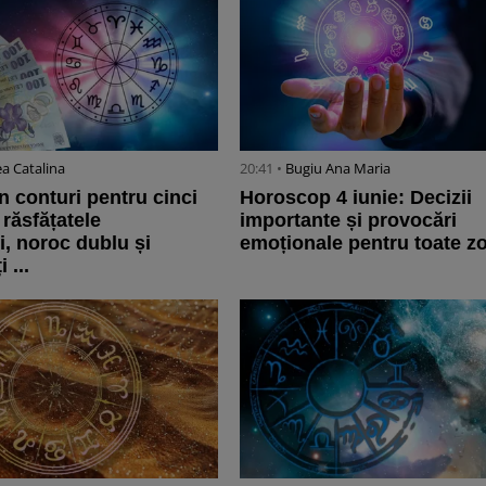
a Catalina
20:41 •
Bugiu ⁠Ana Maria
în conturi pentru cinci
Horoscop 4 iunie: Decizii
 răsfățatele
importante și provocări
i, noroc dublu și
emoționale pentru toate zo
 ...