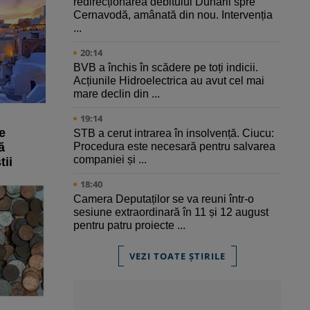
redirecționarea debitului Dunării spre
Cernavodă, amânată din nou. Intervenția
...
20:14
BVB a închis în scădere pe toți indicii.
Acțiunile Hidroelectrica au avut cel mai
mare declin din ...
19:14
e
STB a cerut intrarea în insolvență. Ciucu:
Procedura este necesară pentru salvarea
ă
companiei și ...
tii
18:40
Camera Deputaților se va reuni într-o
sesiune extraordinară în 11 și 12 august
pentru patru proiecte ...
VEZI TOATE ȘTIRILE