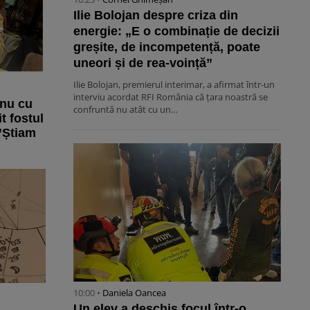
Ilie Bolojan despre criza din
energie: „E o combinație de decizii
greșite, de incompetență, poate
uneori și de rea-voință”
Ilie Bolojan, premierul interimar, a afirmat într-un
interviu acordat RFI România că țara noastră se
anu cu
confruntă nu atât cu un…
t fostul
”Știam
10:00 •
Daniela Oancea
Un elev a deschis focul într-o