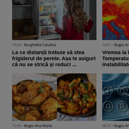
16:04 •
Burghelea Catalina
14:01 •
Bugiu ⁠A
La ce distanță trebuie să stea
Vremea la 
frigiderul de perete. Așa te asiguri
Temperaturi
că nu se strică și reduci ...
instabilita
12:00 •
Bugiu ⁠Ana Maria
08:25 •
Bugiu ⁠A