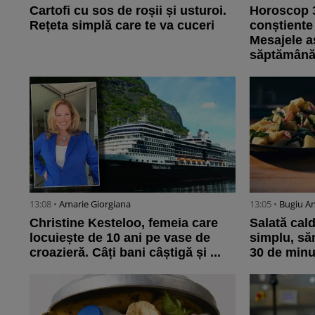
Cartofi cu sos de roșii și usturoi.
Horoscop 3
Rețeta simplă care te va cuceri
conștiente 
Mesajele a
săptămân
13:08 •
Amarie Giorgiana
13:05 •
Bugiu ⁠A
Christine Kesteloo, femeia care
Salată cald
locuiește de 10 ani pe vase de
simplu, să
croazieră. Câți bani câștigă și ...
30 de minu