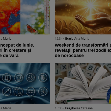
na Maria
12:34 •
Bugiu ⁠Ana Maria
început de iunie.
Weekend de transformări ș
 în creștere și
revelații pentru trei zodii 
te de vară
de norocoase
na Maria
15:35 •
Burghelea Catalina