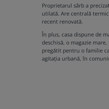
Proprietarul sârb a preciza
utilată. Are c
entrală termi
recent renovată.
În plus, casa dispune de m
deschisă, o magazie mare, pi
pregătit pentru o familie c
agitația urbană, în comuni