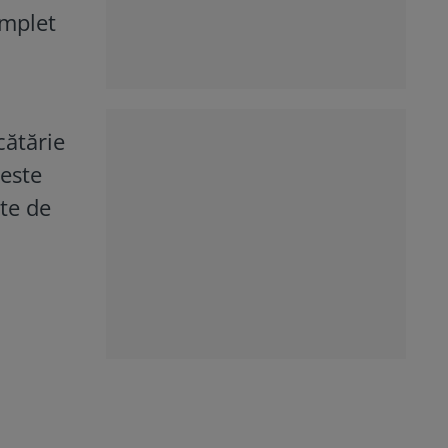
omplet
cătărie
 este
rte de