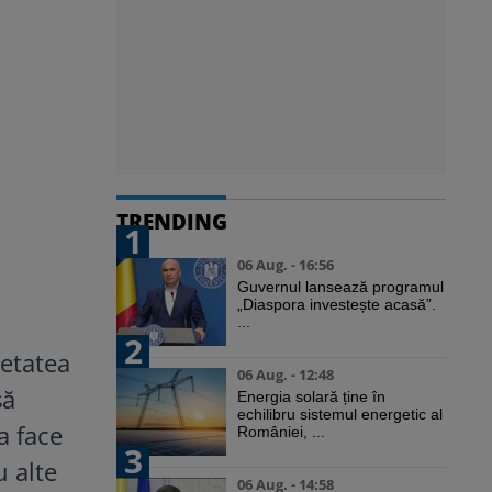
TRENDING
1
06 Aug. - 16:56
Guvernul lansează programul
„Diaspora investește acasă”.
...
2
ietatea
06 Aug. - 12:48
să
Energia solară ține în
echilibru sistemul energetic al
a face
României, ...
3
u alte
06 Aug. - 14:58