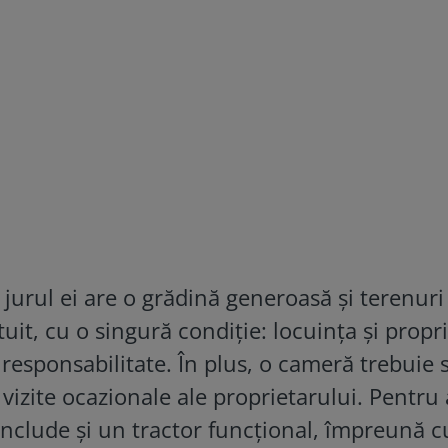
 jurul ei are o grădină
generoasă și terenuri
atuit, cu o singură condiție: locuința și propr
și responsabilitate. În plus, o cameră trebuie 
izite ocazionale ale proprietarului. Pentru 
nclude și un tractor funcțional, împreună c