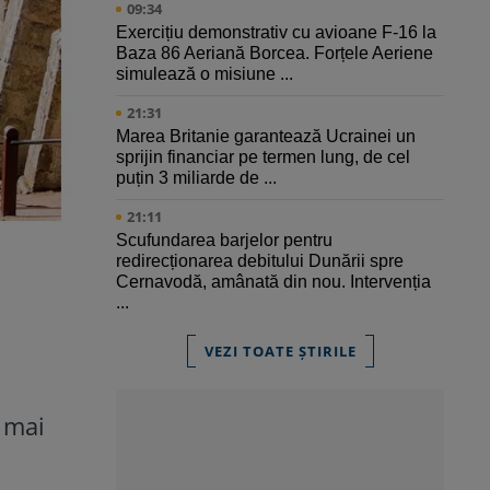
09:34
Exercițiu demonstrativ cu avioane F-16 la
Baza 86 Aeriană Borcea. Forțele Aeriene
simulează o misiune ...
21:31
Marea Britanie garantează Ucrainei un
sprijin financiar pe termen lung, de cel
puțin 3 miliarde de ...
21:11
Scufundarea barjelor pentru
redirecționarea debitului Dunării spre
Cernavodă, amânată din nou. Intervenția
...
VEZI TOATE ȘTIRILE
, mai