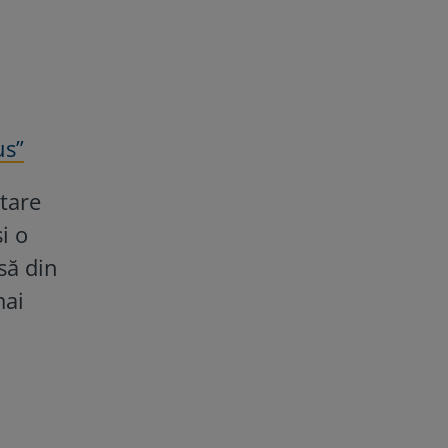
us”
tare
i o
să din
mai