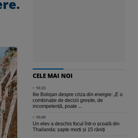
ere.
CELE MAI NOI
10:23
Ilie Bolojan despre criza din energie: „E o
combinație de decizii greșite, de
incompetență, poate ...
10:00
Un elev a deschis focul într-o școală din
Thailanda: șapte morți și 15 răniți