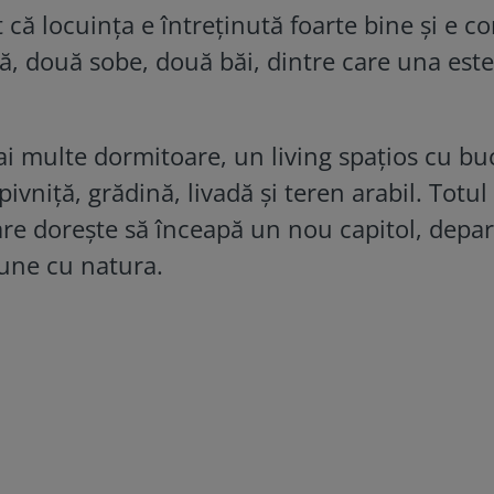
t că locuința e întreținută foarte bine și e c
că
, două sobe, două băi, dintre care una este
ai multe dormitoare, un living spațios cu bu
vniță, grădină, livadă și teren arabil. Totul
are dorește să înceapă un nou capitol, depa
une cu natura.