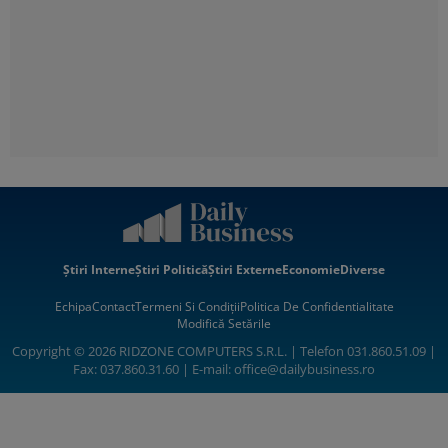
Știri Interne
Știri Politică
Știri Externe
Economie
Diverse
Echipa
Contact
Termeni Si Condiții
Politica De Confidentialitate
Modifică Setările
Copyright © 2026 RIDZONE COMPUTERS S.R.L. | Telefon 031.860.51.09 |
Fax: 037.860.31.60 | E-mail:
office@dailybusiness.ro