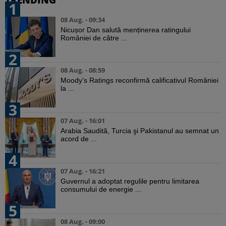
1
08 Aug. - 09:34
Nicușor Dan salută menținerea ratingului
României de către ...
2
08 Aug. - 08:59
Moody’s Ratings reconfirmă calificativul României
la ...
3
07 Aug. - 16:01
Arabia Saudită, Turcia şi Pakistanul au semnat un
acord de ...
4
07 Aug. - 16:21
Guvernul a adoptat regulile pentru limitarea
consumului de energie ...
5
08 Aug. - 09:00