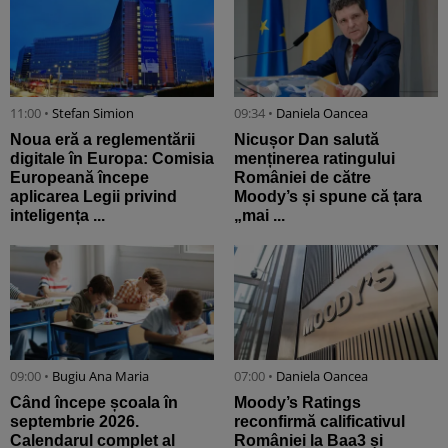
11:00 •
Stefan Simion
09:34 •
Daniela Oancea
Noua eră a reglementării
Nicușor Dan salută
digitale în Europa: Comisia
menținerea ratingului
Europeană începe
României de către
aplicarea Legii privind
Moody’s și spune că țara
inteligența ...
„mai ...
09:00 •
Bugiu ⁠Ana Maria
07:00 •
Daniela Oancea
Când începe școala în
Moody’s Ratings
septembrie 2026.
reconfirmă calificativul
Calendarul complet al
României la Baa3 și