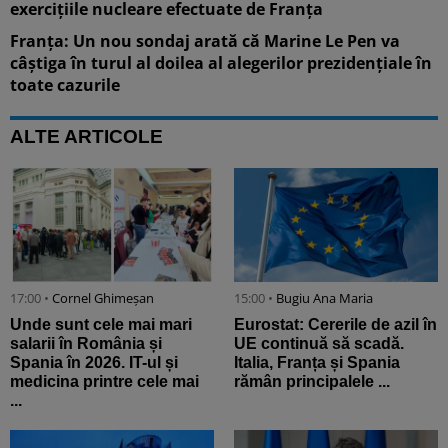
exercițiile nucleare efectuate de Franța
Franța: Un nou sondaj arată că Marine Le Pen va
câștiga în turul al doilea al alegerilor prezidențiale în
toate cazurile
ALTE ARTICOLE
17:00 •
Cornel Ghimeșan
15:00 •
Bugiu ⁠Ana Maria
Unde sunt cele mai mari
Eurostat: Cererile de azil în
salarii în România și
UE continuă să scadă.
Spania în 2026. IT-ul și
Italia, Franța și Spania
medicina printre cele mai
rămân principalele ...
...