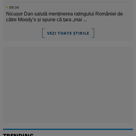
09:34
Nicușor Dan salută menținerea ratingului României de
către Moody’s și spune că țara „mai ...
VEZI TOATE ȘTIRILE
TRENDING