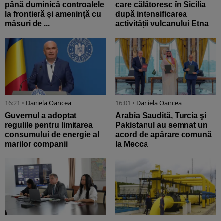
până duminică controalele
care călătoresc în Sicilia
la frontieră și amenință cu
după intensificarea
măsuri de ...
activității vulcanului Etna
16:21 •
Daniela Oancea
16:01 •
Daniela Oancea
Guvernul a adoptat
Arabia Saudită, Turcia şi
regulile pentru limitarea
Pakistanul au semnat un
consumului de energie al
acord de apărare comună
marilor companii
la Mecca