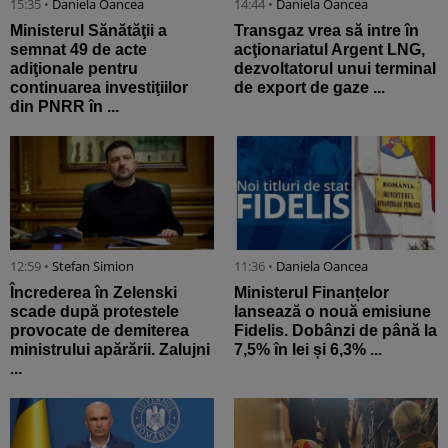
15:35 •
Daniela Oancea
14:44 •
Daniela Oancea
Ministerul Sănătăţii a
Transgaz vrea să intre în
semnat 49 de acte
acţionariatul Argent LNG,
adiţionale pentru
dezvoltatorul unui terminal
continuarea investiţiilor
de export de gaze ...
din PNRR în ...
12:59 •
Stefan Simion
11:36 •
Daniela Oancea
Încrederea în Zelenski
Ministerul Finanțelor
scade după protestele
lansează o nouă emisiune
provocate de demiterea
Fidelis. Dobânzi de până la
ministrului apărării. Zalujni
7,5% în lei și 6,3% ...
...