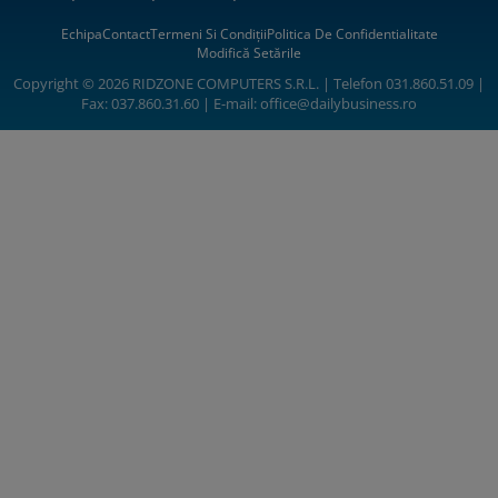
Echipa
Contact
Termeni Si Condiții
Politica De Confidentialitate
Modifică Setările
Copyright © 2026 RIDZONE COMPUTERS S.R.L. | Telefon 031.860.51.09 |
Fax: 037.860.31.60 | E-mail:
office@dailybusiness.ro