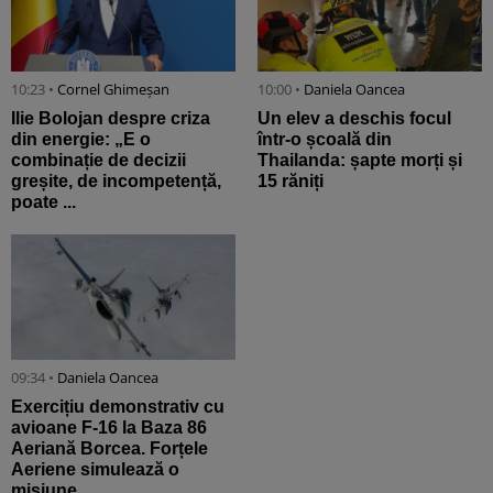
10:23 •
Cornel Ghimeșan
10:00 •
Daniela Oancea
Ilie Bolojan despre criza
Un elev a deschis focul
din energie: „E o
într-o școală din
combinație de decizii
Thailanda: șapte morți și
greșite, de incompetență,
15 răniți
poate ...
09:34 •
Daniela Oancea
Exercițiu demonstrativ cu
avioane F-16 la Baza 86
Aeriană Borcea. Forțele
Aeriene simulează o
misiune ...