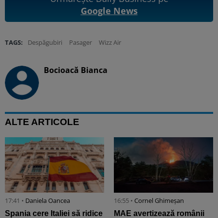
Google News
TAGS:
Despăgubiri
Pasager
Wizz Air
Bocioacă Bianca
ALTE ARTICOLE
17:41 •
Daniela Oancea
16:55 •
Cornel Ghimeșan
Spania cere Italiei să ridice
MAE avertizează românii