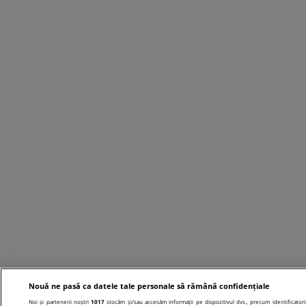
Nouă ne pasă ca datele tale personale să rămână confidențiale
Noi și partenerii noștri
1017
stocăm și/sau accesăm informații pe dispozitivul dvs., precum identificatori