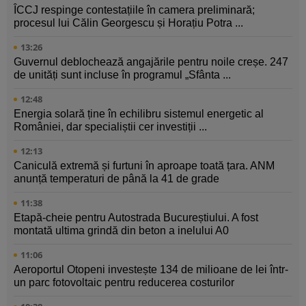
ÎCCJ respinge contestațiile în camera preliminară;
procesul lui Călin Georgescu și Horațiu Potra ...
13:26
Guvernul deblochează angajările pentru noile creșe. 247
de unități sunt incluse în programul „Sfânta ...
12:48
Energia solară ține în echilibru sistemul energetic al
României, dar specialiștii cer investiții ...
12:13
Caniculă extremă și furtuni în aproape toată țara. ANM
anunță temperaturi de până la 41 de grade
11:38
Etapă-cheie pentru Autostrada Bucureștiului. A fost
montată ultima grindă din beton a inelului A0
11:06
Aeroportul Otopeni investește 134 de milioane de lei într-
un parc fotovoltaic pentru reducerea costurilor