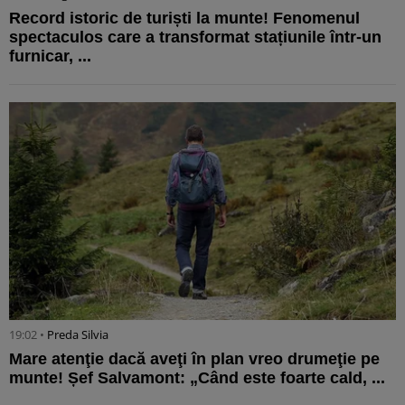
Record istoric de turiști la munte! Fenomenul
spectaculos care a transformat stațiunile într-un
furnicar, ...
19:02 •
Preda Silvia
Mare atenţie dacă aveţi în plan vreo drumeţie pe
munte! Șef Salvamont: „Când este foarte cald, ...