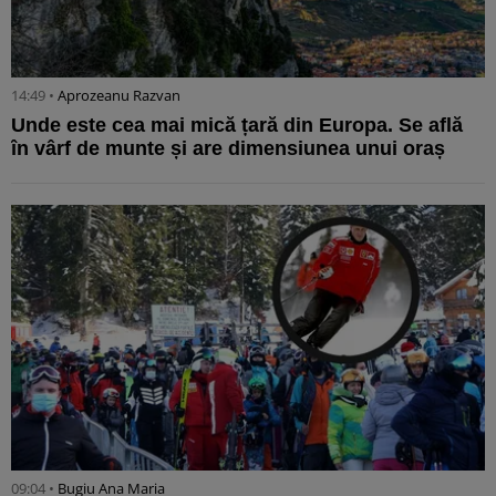
14:49 •
Aprozeanu Razvan
Unde este cea mai mică țară din Europa. Se află
în vârf de munte și are dimensiunea unui oraș
09:04 •
Bugiu ⁠Ana Maria