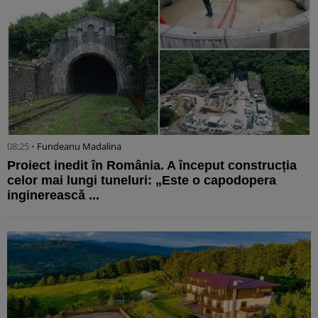
08:25 •
Fundeanu Madalina
Proiect inedit în România. A început construcția
celor mai lungi tuneluri: „Este o capodopera
inginerească ...