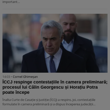
important…
14:03 •
Cornel Ghimeșan
ÎCCJ respinge contestațiile în camera preliminară;
procesul lui Călin Georgescu și Horațiu Potra
poate începe
Înalta Curte de Casație și Justiție (ÎCCJ) a respins, joi, contestațiile
formulate în camera preliminară și a dispus începerea judecății…