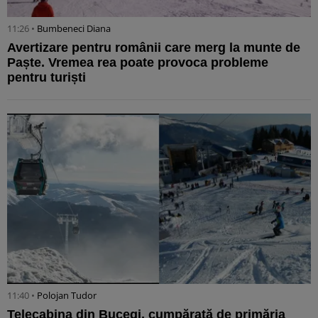
11:26 •
Bumbeneci Diana
Avertizare pentru românii care merg la munte de
Paște. Vremea rea poate provoca probleme
pentru turiști
11:40 •
Polojan Tudor
Telecabina din Bucegi, cumpărată de primăria