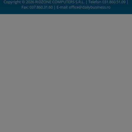
Copyright © 2026 RIDZONE COMPUTERS S.R.L. | Telefon 031.860.51.09 |
Fax: 037.860.31.60 | E-mail:
office@dailybusiness.ro