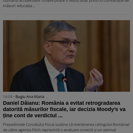
numărul accidentelor rutiere poate fi redus doar printr-o combinație de
măsuri: educația…
14:04 •
Bugiu ⁠Ana Maria
Daniel Dăianu: România a evitat retrogradarea
datorită măsurilor fiscale, iar decizia Moody’s va
ține cont de verdictul ...
Președintele Consiliului Fiscal susține că menținerea ratingului României
de către agenția Fitch reprezintă o evaluare corectă și un semnal