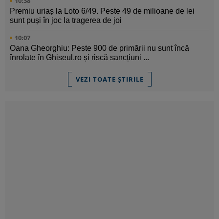
10:38
Premiu uriaș la Loto 6/49. Peste 49 de milioane de lei
sunt puși în joc la tragerea de joi
10:07
Oana Gheorghiu: Peste 900 de primării nu sunt încă
înrolate în Ghiseul.ro și riscă sancțiuni ...
VEZI TOATE ȘTIRILE