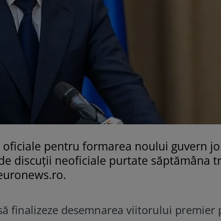
oficiale pentru formarea noului guvern jo
 de discuţii neoficiale purtate săptămâna t
 euronews.ro.
să finalizeze desemnarea viitorului premier