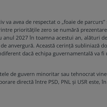
iv va avea de respectat o „foaie de parcurs” 
rintre priorităţile zero se numără prezentar
u anul 2027 în toamna acestui an, alături d
 de anvergură. Această cerinţă subliniază do
, indiferent dacă echipa guvernamentală va fi
ntele de guvern minoritar sau tehnocrat vine
borare directă între PSD, PNL şi USR este, în