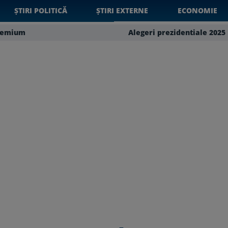
ȘTIRI POLITICĂ
ȘTIRI EXTERNE
ECONOMIE
remium
Alegeri prezidentiale 2025