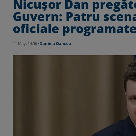
Nicuşor Dan pregăt
Guvern: Patru scena
oficiale programate
11 May, 14:56 •
Daniela Oancea