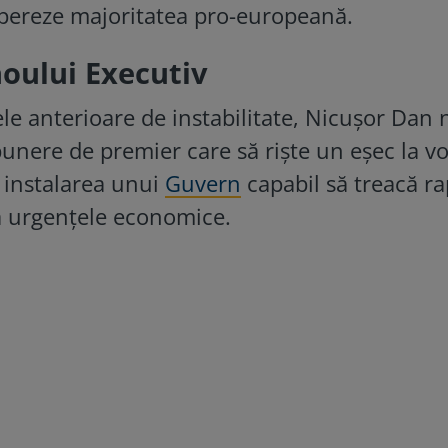
upereze majoritatea pro-europeană.
noului Executiv
le anterioare de instabilitate, Nicuşor Dan 
unere de premier care să rişte un eşec la vo
e instalarea unui
Guvern
capabil să treacă ra
 urgenţele economice.