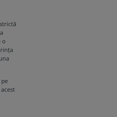
strictă
ea
e o
rinţa
 una
 pe
 acest