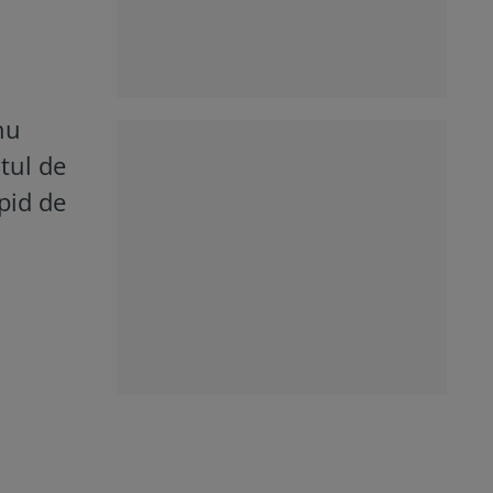
nu
tul de
pid de