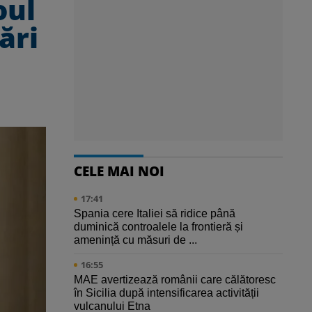
oul
ări
CELE MAI NOI
17:41
Spania cere Italiei să ridice până
duminică controalele la frontieră și
amenință cu măsuri de ...
16:55
MAE avertizează românii care călătoresc
în Sicilia după intensificarea activității
vulcanului Etna