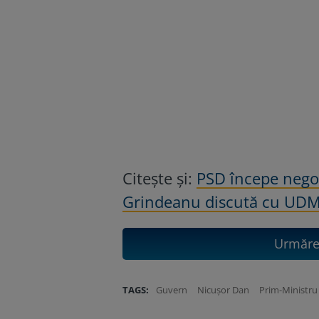
Citește și:
PSD începe negoc
Grindeanu discută cu UDMR
Urmăreș
TAGS:
Guvern
Nicușor Dan
Prim-Ministru