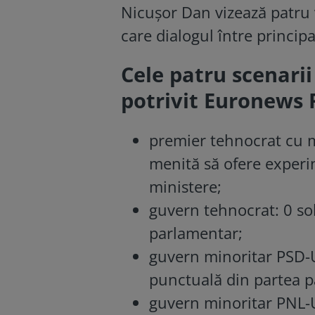
Nicuşor Dan vizează patru va
care dialogul între princip
Cele patru scenarii
potrivit Euronews
premier tehnocrat cu m
menită să ofere experin
ministere;
guvern tehnocrat: 0 sol
parlamentar;
guvern minoritar PSD-U
punctuală din partea pa
guvern minoritar PNL-