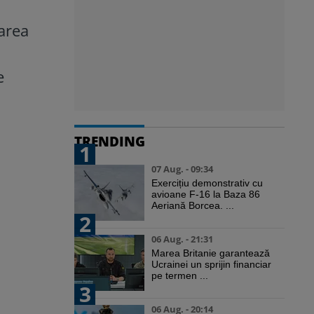
parea
e
TRENDING
1
07 Aug. - 09:34
Exercițiu demonstrativ cu
avioane F-16 la Baza 86
Aeriană Borcea. ...
2
06 Aug. - 21:31
Marea Britanie garantează
Ucrainei un sprijin financiar
pe termen ...
3
06 Aug. - 20:14