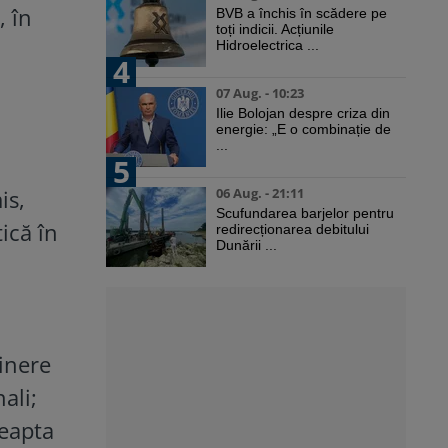
, în
BVB a închis în scădere pe
toți indicii. Acțiunile
Hidroelectrica ...
4
07 Aug. - 10:23
Ilie Bolojan despre criza din
energie: „E o combinație de
...
5
is,
06 Aug. - 21:11
Scufundarea barjelor pentru
ică în
redirecționarea debitului
Dunării ...
inere
ali;
eapta