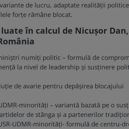
riante de lucru, adaptate realităţii politice
alele forţe rămâne blocat.
 luate în calcul de Nicușor Dan,
 România
iniştri numiți politic – formulă de comprom
ență la nivel de leadership şi susţinere polit
uţie de avarie pentru depăşirea blocajului
DMR-minorităţi – variantă bazată pe o susţ
rtidelor de stânga şi a partenerilor tradiţion
USR-UDMR-minorităţi- formulă de centru-dr