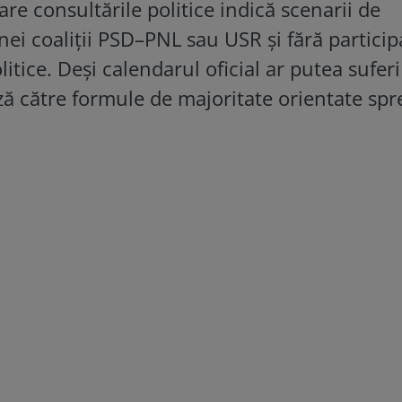
care consultările politice indică scenarii de
ei coaliții PSD–PNL sau USR și fără partici
itice. Deși calendarul oficial ar putea suferi
ază către formule de majoritate orientate spr