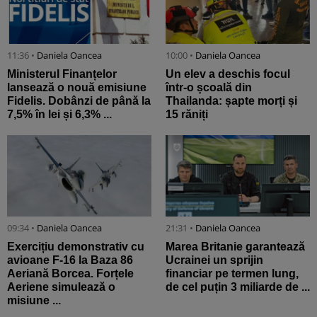
11:36 •
Daniela Oancea
10:00 •
Daniela Oancea
Ministerul Finanțelor
Un elev a deschis focul
lansează o nouă emisiune
într-o școală din
Fidelis. Dobânzi de până la
Thailanda: șapte morți și
7,5% în lei și 6,3% ...
15 răniți
09:34 •
Daniela Oancea
21:31 •
Daniela Oancea
Exercițiu demonstrativ cu
Marea Britanie garantează
avioane F-16 la Baza 86
Ucrainei un sprijin
Aeriană Borcea. Forțele
financiar pe termen lung,
Aeriene simulează o
de cel puțin 3 miliarde de ...
misiune ...