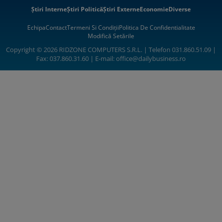
Știri Interne
Știri Politică
Știri Externe
Economie
Diverse
Echipa
Contact
Termeni Si Condiții
Politica De Confidentialitate
Modifică Setările
Copyright © 2026 RIDZONE COMPUTERS S.R.L. | Telefon 031.860.51.09 |
Fax: 037.860.31.60 | E-mail:
office@dailybusiness.ro