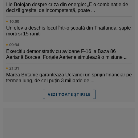
Ilie Bolojan despre criza din energie: „E o combinație de
decizii greșite, de incompetență, poate ...
10:00
Un elev a deschis focul într-o școală din Thailanda: șapte
morți și 15 răniți
09:34
Exercițiu demonstrativ cu avioane F-16 la Baza 86
Aeriană Borcea. Forțele Aeriene simulează o misiune ...
21:31
Marea Britanie garantează Ucrainei un sprijin financiar pe
termen lung, de cel puțin 3 miliarde de ...
VEZI TOATE ȘTIRILE