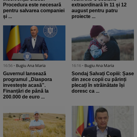
Procedura este necesară
extraordinară în 11 și 12
pentru salvarea companiei
august pentru patru
și ...
proiecte ...
16:56 •
Bugiu ⁠Ana Maria
16:16 •
Bugiu ⁠Ana Maria
Guvernul lansează
Sondaj Salvați Copiii: Șase
programul „Diaspora
din zece copii cu părinți
investește acasă”.
plecați în străinătate își
Finanțări de până la
doresc ca ...
200.000 de euro ...