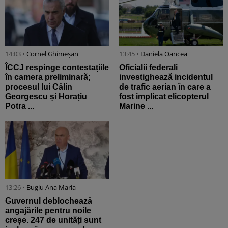
14:03 •
Cornel Ghimeșan
13:45 •
Daniela Oancea
ÎCCJ respinge contestațiile
Oficialii federali
în camera preliminară;
investighează incidentul
procesul lui Călin
de trafic aerian în care a
Georgescu și Horațiu
fost implicat elicopterul
Potra ...
Marine ...
13:26 •
Bugiu ⁠Ana Maria
Guvernul deblochează
angajările pentru noile
creșe. 247 de unități sunt