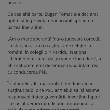
nevoie.
De cealaltă parte, Eugen Tomac s-a declarat
optimist în privinţa unui posibil sprijin din
partea liberalilor.
„Am o mare speranţă într-o judecată corectă,
cinstită, în acord cu aşteptările cetăţenilor
români, în colegii din Partidul Naţional
Liberal pentru a-mi da un vot de încredere”, a
afirmat premierul desemnat după întâlnirea
cu conducerea PNL.
În ultimele zile, mai mulţi lideri liberali au
susţinut public că PSD ar trebui să îşi asume
responsabilitatea guvernării, invocând faptul
că social-democraţii dispun, împreună cu
AUR, de o majoritate parlamentară.