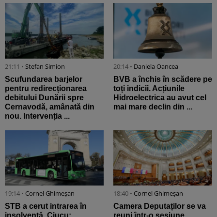
21:11 •
Stefan Simion
20:14 •
Daniela Oancea
Scufundarea barjelor
BVB a închis în scădere pe
pentru redirecționarea
toți indicii. Acțiunile
debitului Dunării spre
Hidroelectrica au avut cel
Cernavodă, amânată din
mai mare declin din ...
nou. Intervenția ...
19:14 •
Cornel Ghimeșan
18:40 •
Cornel Ghimeșan
STB a cerut intrarea în
Camera Deputaților se va
insolvență. Ciucu:
reuni într-o sesiune