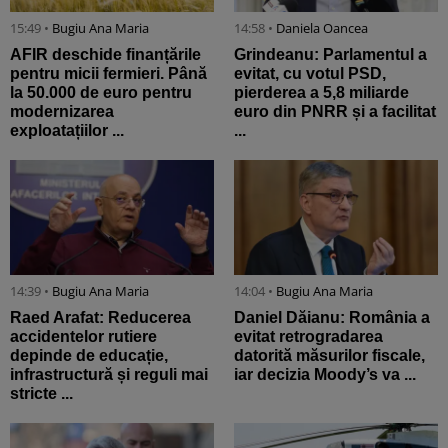
15:49 •
Bugiu ⁠Ana Maria
14:58 •
Daniela Oancea
AFIR deschide finanțările
Grindeanu: Parlamentul a
pentru micii fermieri. Până
evitat, cu votul PSD,
la 50.000 de euro pentru
pierderea a 5,8 miliarde
modernizarea
euro din PNRR și a facilitat
exploatațiilor ...
...
14:39 •
Bugiu ⁠Ana Maria
14:04 •
Bugiu ⁠Ana Maria
Raed Arafat: Reducerea
Daniel Dăianu: România a
accidentelor rutiere
evitat retrogradarea
depinde de educație,
datorită măsurilor fiscale,
infrastructură și reguli mai
iar decizia Moody’s va ...
stricte ...