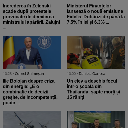
Încrederea în Zelenski
Ministerul Finanțelor
scade după protestele
lansează o nouă emisiune
provocate de demiterea
Fidelis. Dobânzi de până la
ministrului apărării. Zalujni
7,5% în lei și 6,3% ...
...
10:23 •
Cornel Ghimeșan
10:00 •
Daniela Oancea
Ilie Bolojan despre criza
Un elev a deschis focul
din energie: „E o
într-o școală din
combinație de decizii
Thailanda: șapte morți și
greșite, de incompetență,
15 răniți
poate ...