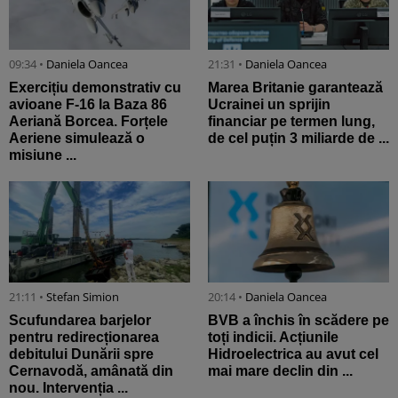
09:34 •
Daniela Oancea
21:31 •
Daniela Oancea
Exercițiu demonstrativ cu
Marea Britanie garantează
avioane F-16 la Baza 86
Ucrainei un sprijin
Aeriană Borcea. Forțele
financiar pe termen lung,
Aeriene simulează o
de cel puțin 3 miliarde de ...
misiune ...
21:11 •
Stefan Simion
20:14 •
Daniela Oancea
Scufundarea barjelor
BVB a închis în scădere pe
pentru redirecționarea
toți indicii. Acțiunile
debitului Dunării spre
Hidroelectrica au avut cel
Cernavodă, amânată din
mai mare declin din ...
nou. Intervenția ...