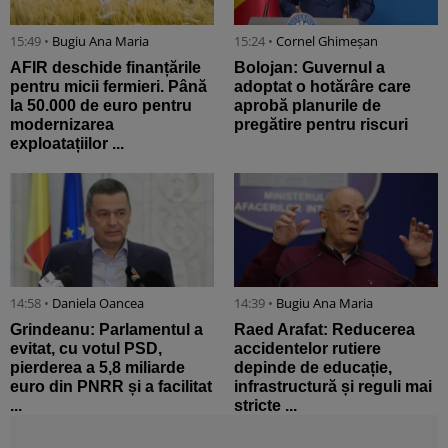
15:49 •
Bugiu ⁠Ana Maria
15:24 •
Cornel Ghimeșan
AFIR deschide finanțările
Bolojan: Guvernul a
pentru micii fermieri. Până
adoptat o hotărâre care
la 50.000 de euro pentru
aprobă planurile de
modernizarea
pregătire pentru riscuri
exploatațiilor ...
14:58 •
Daniela Oancea
14:39 •
Bugiu ⁠Ana Maria
Grindeanu: Parlamentul a
Raed Arafat: Reducerea
evitat, cu votul PSD,
accidentelor rutiere
pierderea a 5,8 miliarde
depinde de educație,
euro din PNRR și a facilitat
infrastructură și reguli mai
...
stricte ...