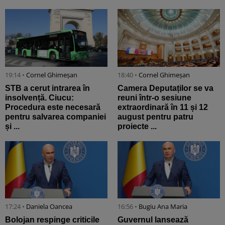
19:14 •
Cornel Ghimeșan
18:40 •
Cornel Ghimeșan
STB a cerut intrarea în
Camera Deputaților se va
insolvență. Ciucu:
reuni într-o sesiune
Procedura este necesară
extraordinară în 11 și 12
pentru salvarea companiei
august pentru patru
și ...
proiecte ...
17:24 •
Daniela Oancea
16:56 •
Bugiu ⁠Ana Maria
Bolojan respinge criticile
Guvernul lansează