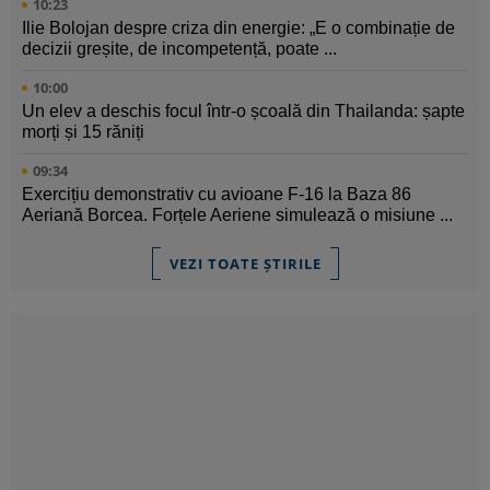
10:23
Ilie Bolojan despre criza din energie: „E o combinație de
decizii greșite, de incompetență, poate ...
10:00
Un elev a deschis focul într-o școală din Thailanda: șapte
morți și 15 răniți
09:34
Exercițiu demonstrativ cu avioane F-16 la Baza 86
Aeriană Borcea. Forțele Aeriene simulează o misiune ...
VEZI TOATE ȘTIRILE