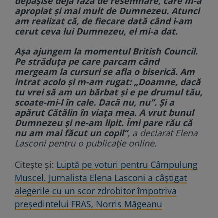
depășise deja faza de resemnare, care m-a
apropiat și mai mult de Dumnezeu. Atunci
am realizat că, de fiecare dată când i-am
cerut ceva lui Dumnezeu, el mi-a dat.
Așa ajungem la momentul British Council.
Pe străduța pe care parcam când
mergeam la cursuri se afla o biserică. Am
intrat acolo și m-am rugat: „Doamne, dacă
tu vrei să am un bărbat și e pe drumul tău,
scoate-mi-l în cale. Dacă nu, nu”. Și a
apărut Cătălin în viața mea. A vrut bunul
Dumnezeu și ne-am lipit. Îmi pare rău că
nu am mai făcut un copil”
, a declarat Elena
Lasconi pentru o publicație online.
Citește și:
Luptă pe voturi pentru Câmpulung
Muscel. Jurnalista Elena Lasconi a câștigat
alegerile cu un scor zdrobitor împotriva
președintelui FRAS, Norris Măgeanu