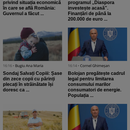
privind situația economică
programul „Diaspora
în care se află România:
investește acasă”.
Guvernul a făcut ...
Finanțări de până la
200.000 de euro ...
16:16 •
Bugiu ⁠Ana Maria
16:14 •
Cornel Ghimeșan
Sondaj Salvați Copiii: Șase
Bolojan pregătește cadrul
din zece copii cu părinți
legal pentru limitarea
plecați în străinătate își
consumului marilor
doresc ca ...
consumatori de energie.
Populația ...