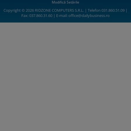
Modifică Setările
Copyright © 2026 RIDZONE COMPUTERS S.R.L. | Telefon 031.860.51.09 |
Fax: 037.860.31.60 | E-mail:
office@dailybusiness.ro