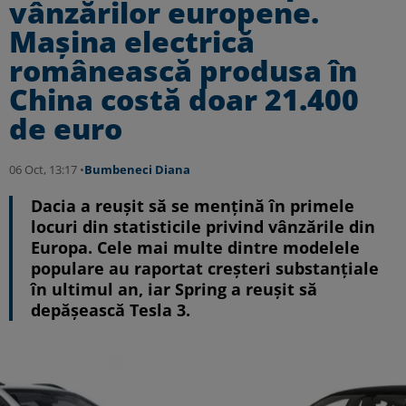
vânzărilor europene.
Mașina electrică
românească produsa în
China costă doar 21.400
de euro
06 Oct, 13:17 •
Bumbeneci Diana
Dacia a reușit să se mențină în primele
locuri din statisticile privind vânzările din
Europa. Cele mai multe dintre modelele
populare au raportat creșteri substanțiale
în ultimul an, iar Spring a reușit să
depășească Tesla 3.