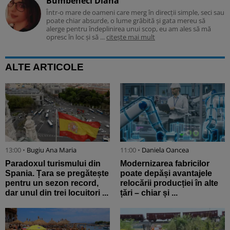
Bumbeneci Diana
Într-o mare de oameni care merg în direcții simple, seci sau
poate chiar absurde, o lume grăbită și gata mereu să
alerge pentru îndeplinirea unui scop, eu am ales să mă
opresc în loc și să ...
citește mai mult
ALTE ARTICOLE
13:00 •
Bugiu ⁠Ana Maria
11:00 •
Daniela Oancea
Paradoxul turismului din
Modernizarea fabricilor
Spania. Țara se pregătește
poate depăși avantajele
pentru un sezon record,
relocării producției în alte
dar unul din trei locuitori ...
țări – chiar și ...