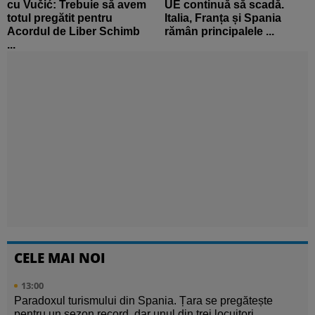
cu Vučić: Trebuie să avem
UE continuă să scadă.
totul pregătit pentru
Italia, Franța și Spania
Acordul de Liber Schimb
rămân principalele ...
...
CELE MAI NOI
13:00
Paradoxul turismului din Spania. Țara se pregătește
pentru un sezon record, dar unul din trei locuitori ...