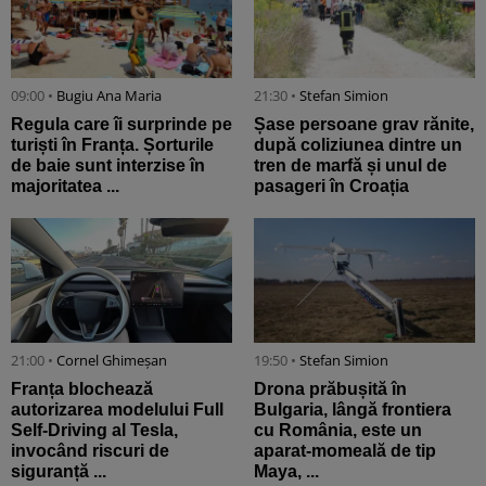
09:00 •
Bugiu ⁠Ana Maria
21:30 •
Stefan Simion
Regula care îi surprinde pe
Șase persoane grav rănite,
turiști în Franța. Șorturile
după coliziunea dintre un
de baie sunt interzise în
tren de marfă și unul de
majoritatea ...
pasageri în Croația
21:00 •
Cornel Ghimeșan
19:50 •
Stefan Simion
Franța blochează
Drona prăbușită în
autorizarea modelului Full
Bulgaria, lângă frontiera
Self-Driving al Tesla,
cu România, este un
invocând riscuri de
aparat-momeală de tip
siguranță ...
Maya, ...