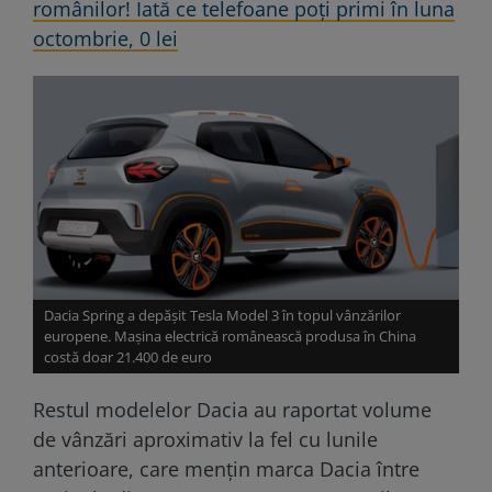
românilor! Iată ce telefoane poți primi în luna
octombrie, 0 lei
Dacia Spring a depășit Tesla Model 3 în topul vânzărilor
europene. Mașina electrică românească produsa în China
costă doar 21.400 de euro
Restul modelelor Dacia au raportat volume
de vânzări aproximativ la fel cu lunile
anterioare, care mențin marca Dacia între