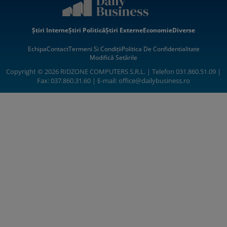
Știri Interne
Știri Politică
Știri Externe
Economie
Diverse
Echipa
Contact
Termeni Si Condiții
Politica De Confidentialitate
Modifică Setările
Copyright © 2026 RIDZONE COMPUTERS S.R.L. | Telefon 031.860.51.09 |
Fax: 037.860.31.60 | E-mail:
office@dailybusiness.ro