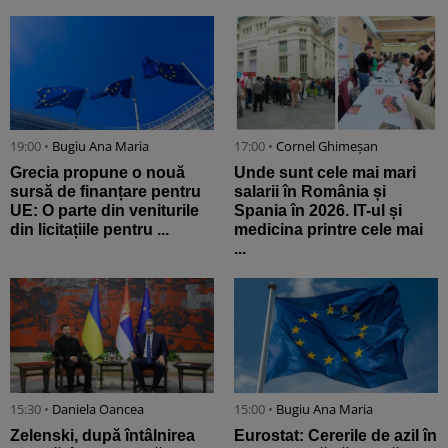
19:00 •
Bugiu ⁠Ana Maria
17:00 •
Cornel Ghimeșan
Grecia propune o nouă
Unde sunt cele mai mari
sursă de finanțare pentru
salarii în România și
UE: O parte din veniturile
Spania în 2026. IT-ul și
din licitațiile pentru ...
medicina printre cele mai
...
15:30 •
Daniela Oancea
15:00 •
Bugiu ⁠Ana Maria
Zelenski, după întâlnirea
Eurostat: Cererile de azil în