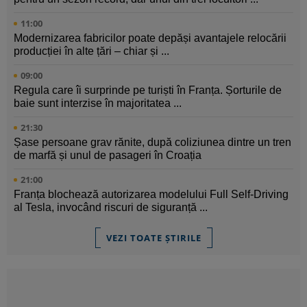
11:00
Modernizarea fabricilor poate depăși avantajele relocării
producției în alte țări – chiar și ...
09:00
Regula care îi surprinde pe turiști în Franța. Șorturile de
baie sunt interzise în majoritatea ...
21:30
Șase persoane grav rănite, după coliziunea dintre un tren
de marfă și unul de pasageri în Croația
21:00
Franța blochează autorizarea modelului Full Self-Driving
al Tesla, invocând riscuri de siguranță ...
VEZI TOATE ȘTIRILE