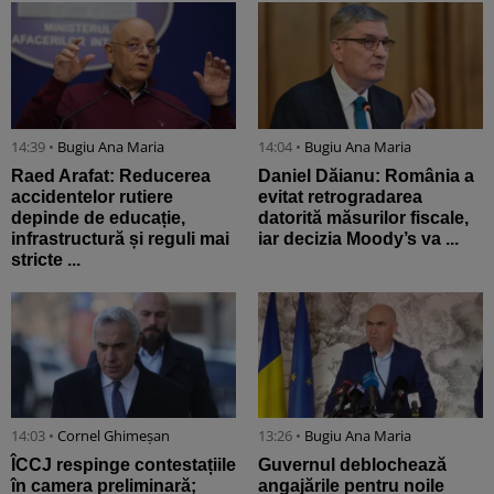
14:39 •
Bugiu ⁠Ana Maria
14:04 •
Bugiu ⁠Ana Maria
Raed Arafat: Reducerea
Daniel Dăianu: România a
accidentelor rutiere
evitat retrogradarea
depinde de educație,
datorită măsurilor fiscale,
infrastructură și reguli mai
iar decizia Moody’s va ...
stricte ...
14:03 •
Cornel Ghimeșan
13:26 •
Bugiu ⁠Ana Maria
ÎCCJ respinge contestațiile
Guvernul deblochează
în camera preliminară;
angajările pentru noile