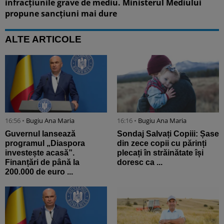
infracțiunile grave de mediu. Ministerul Mediului
propune sancțiuni mai dure
ALTE ARTICOLE
16:56 •
Bugiu ⁠Ana Maria
16:16 •
Bugiu ⁠Ana Maria
Guvernul lansează
Sondaj Salvați Copiii: Șase
programul „Diaspora
din zece copii cu părinți
investește acasă”.
plecați în străinătate își
Finanțări de până la
doresc ca ...
200.000 de euro ...