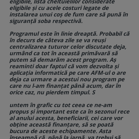
eligibile, lista cheltuielilor considerate
eligibile şi cu acele costuri legate de
instalarea unui coş de fum care să pună în
siguranţă soba respectivă.
Programul este în linie dreaptă. Probabil că
în decurs de câteva zile se va reuşi
centralizarea tuturor celor discutate deja,
urmând ca tot în această primăvară să
putem să demarăm acest program. Aş
reaminti doar faptul că vom dezvolta şi
aplicaţia informatică pe care AFM-ul o are
deja ca urmare a acestui nou program pe
care nu l-am finanţat până acum, dar în
orice caz, nu pierdem timpul. S
untem în grafic cu tot ceea ce ne-am
propus şi important este ca în sezonul rece
al anului acesta, beneficiarii, cei care vor
obţine această finanţare, să se poată
bucura de aceste echipamente. Asta
înseamnă că, până la iarnă, va trebui să