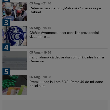
05 Aug. - 21:46
Rețeaua rusă de boți „Matrioșka” îl vizează pe
Gabriel ...
3
05 Aug. - 14:16
Cătălin Avramescu, fost consilier prezidențial,
vizat într-o ...
4
05 Aug. - 19:56
Iranul afirmă că declarația comună dintre Iran și
Oman se ...
5
06 Aug. - 10:38
Premiu uriaș la Loto 6/49. Peste 49 de milioane
de lei sunt ...