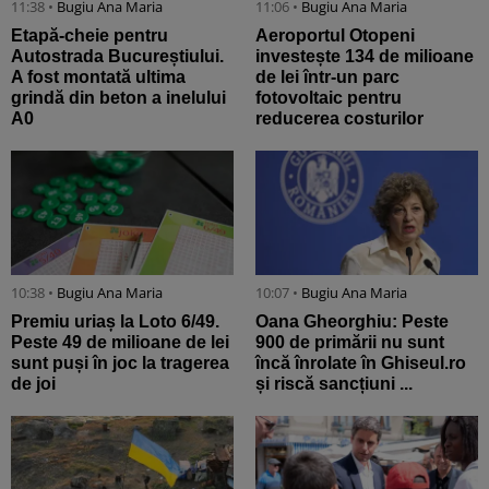
11:38 •
Bugiu ⁠Ana Maria
11:06 •
Bugiu ⁠Ana Maria
Etapă-cheie pentru
Aeroportul Otopeni
Autostrada Bucureștiului.
investește 134 de milioane
A fost montată ultima
de lei într-un parc
grindă din beton a inelului
fotovoltaic pentru
A0
reducerea costurilor
10:38 •
Bugiu ⁠Ana Maria
10:07 •
Bugiu ⁠Ana Maria
Premiu uriaș la Loto 6/49.
Oana Gheorghiu: Peste
Peste 49 de milioane de lei
900 de primării nu sunt
sunt puși în joc la tragerea
încă înrolate în Ghiseul.ro
de joi
și riscă sancțiuni ...