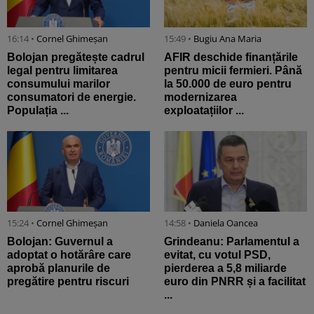
16:14 •
Cornel Ghimeșan
15:49 •
Bugiu ⁠Ana Maria
Bolojan pregătește cadrul
AFIR deschide finanțările
legal pentru limitarea
pentru micii fermieri. Până
consumului marilor
la 50.000 de euro pentru
consumatori de energie.
modernizarea
Populația ...
exploatațiilor ...
15:24 •
Cornel Ghimeșan
14:58 •
Daniela Oancea
Bolojan: Guvernul a
Grindeanu: Parlamentul a
adoptat o hotărâre care
evitat, cu votul PSD,
aprobă planurile de
pierderea a 5,8 miliarde
pregătire pentru riscuri
euro din PNRR și a facilitat
...