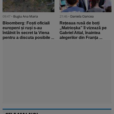
09:47 •
Bugiu ⁠Ana Maria
21:46 •
Daniela Oancea
Bloomberg: Foști oficiali
Rețeaua rusă de boți
europeni și ruși s-au
„Matrioșka” îl vizează pe
întâlnit în secret la Viena
Gabriel Attal, înaintea
pentru a discuta posibile ...
alegerilor din Franța ...