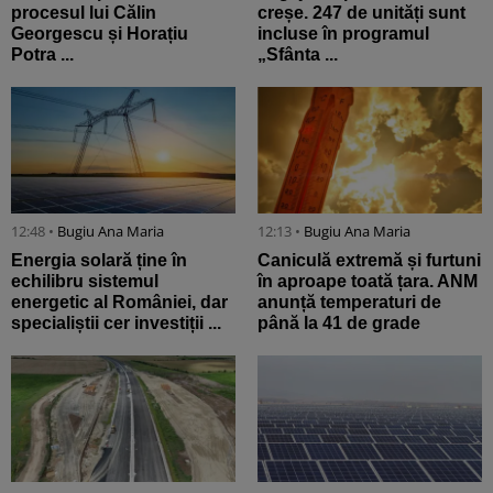
procesul lui Călin
creșe. 247 de unități sunt
Georgescu și Horațiu
incluse în programul
Potra ...
„Sfânta ...
12:48 •
Bugiu ⁠Ana Maria
12:13 •
Bugiu ⁠Ana Maria
Energia solară ține în
Caniculă extremă și furtuni
echilibru sistemul
în aproape toată țara. ANM
energetic al României, dar
anunță temperaturi de
specialiștii cer investiții ...
până la 41 de grade