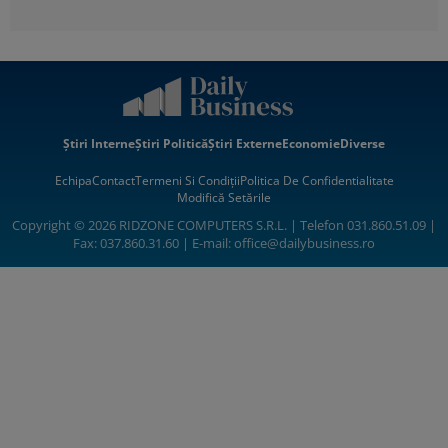
Știri Interne
Știri Politică
Știri Externe
Economie
Diverse
Echipa
Contact
Termeni Si Condiții
Politica De Confidentialitate
Modifică Setările
Copyright © 2026 RIDZONE COMPUTERS S.R.L. | Telefon 031.860.51.09 |
Fax: 037.860.31.60 | E-mail:
office@dailybusiness.ro