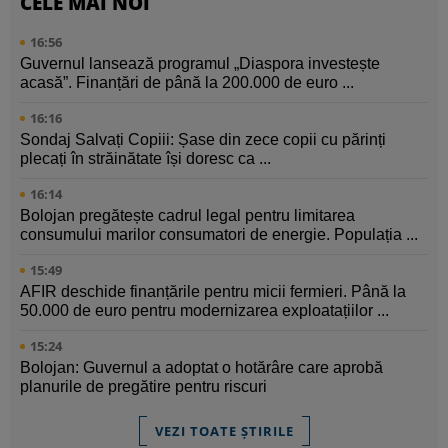
CELE MAI NOI
16:56
Guvernul lansează programul „Diaspora investește
acasă”. Finanțări de până la 200.000 de euro ...
16:16
Sondaj Salvați Copiii: Șase din zece copii cu părinți
plecați în străinătate își doresc ca ...
16:14
Bolojan pregătește cadrul legal pentru limitarea
consumului marilor consumatori de energie. Populația ...
15:49
AFIR deschide finanțările pentru micii fermieri. Până la
50.000 de euro pentru modernizarea exploatațiilor ...
15:24
Bolojan: Guvernul a adoptat o hotărâre care aprobă
planurile de pregătire pentru riscuri
VEZI TOATE ȘTIRILE