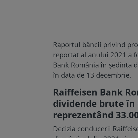
Raportul băncii privind pro
re­portat al anului 2021 a f
Bank Româ­nia în şedinţa di
în data de 13 decembrie.
Raiffeisen Bank R
dividende brute în
reprezentând 33.00
Decizia conducerii Raiffei