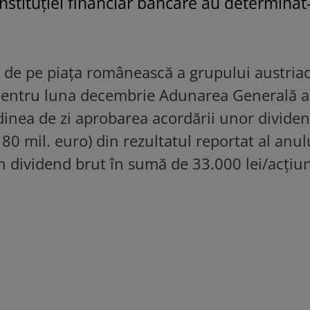
instituției financiar bancare au determinat
a de pe piaţa românească a grupului austria
pentru luna decembrie Adunarea Generală a
rdinea de zi aprobarea acordării unor divide
 80 mil. euro) din rezultatul reportat al anul
n dividend brut în sumă de 33.000 lei/acţiu