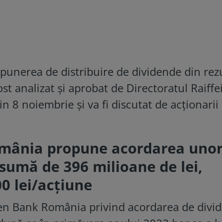
pu­nerea de distribuire de divi­dende din rez
ost analizat şi aprobat de Direc­toratul Raiffe
n 8 noiembrie şi va fi discutat de acţionarii
omânia propune acordarea uno
 sumă de 396 milioane de lei,
0 lei/acţiune
sen Bank România privind acordarea de divi