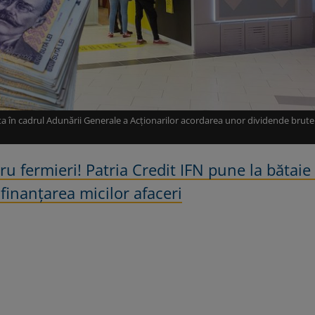
ta în cadrul Adunării Generale a Acţionarilor acordarea unor dividende brut
u fermieri! Patria Credit IFN pune la bătaie
finanțarea micilor afaceri