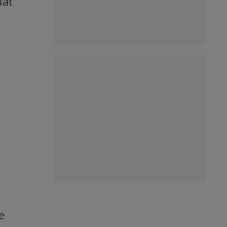
uat
e