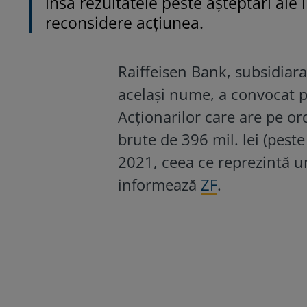
însă rezultatele peste așteptări ale 
reconsidere acțiunea.
Raiffeisen Bank, subsidiar
acelaşi nume, a convocat 
Acţionarilor care are pe o
brute de 396 mil. lei (peste
2021, ceea ce reprezintă u
informează
ZF
.