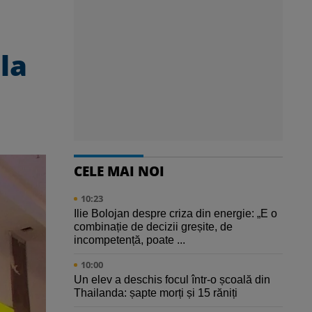
la
CELE MAI NOI
10:23
Ilie Bolojan despre criza din energie: „E o
combinație de decizii greșite, de
incompetență, poate ...
10:00
Un elev a deschis focul într-o școală din
Thailanda: șapte morți și 15 răniți