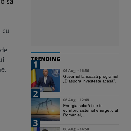
-o să
c cu
nde
ui
TRENDING
1
ne,
06 Aug. - 16:56
Guvernul lansează programul
„Diaspora investește acasă”.
...
2
06 Aug. - 12:48
Energia solară ține în
echilibru sistemul energetic al
României, ...
3
06 Aug. - 14:58