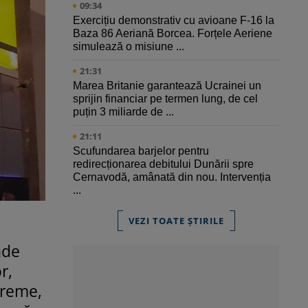
09:34
Exercițiu demonstrativ cu avioane F-16 la
Baza 86 Aeriană Borcea. Forțele Aeriene
simulează o misiune ...
21:31
Marea Britanie garantează Ucrainei un
sprijin financiar pe termen lung, de cel
puțin 3 miliarde de ...
21:11
Scufundarea barjelor pentru
redirecționarea debitului Dunării spre
Cernavodă, amânată din nou. Intervenția
...
VEZI TOATE ȘTIRILE
nde
r,
vreme,