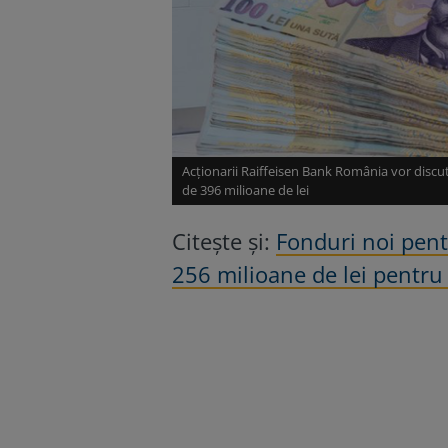
Acţionarii Raiffeisen Bank România vor discu
de 396 milioane de lei
Citește și:
Fonduri noi pentr
256 milioane de lei pentru 