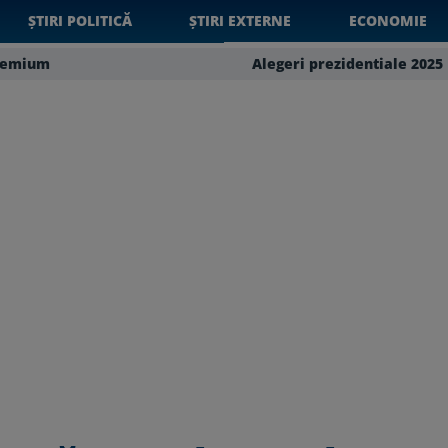
ȘTIRI POLITICĂ
ȘTIRI EXTERNE
ECONOMIE
remium
Alegeri prezidentiale 2025