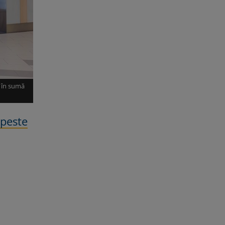
e în sumă
 peste