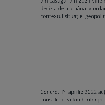
din câştigul din 2021 vine
decizia de a amâna acordar
contextul situaţiei geopoli
Concret, în aprilie 2022 a
consolidarea fondurilor pro