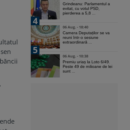
Grindeanu: Parlamentul a
evitat, cu votul PSD,
pierderea a 5,8 ...
4
06 Aug. - 18:40
Camera Deputaților se va
reuni într-o sesiune
ultatul
extraordinară ...
5
isen
06 Aug. - 10:38
 băncii
Premiu uriaș la Loto 6/49.
Peste 49 de milioane de lei
sunt ...
r
dende