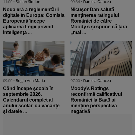
11:00 •
Stefan Simion
09:34 •
Daniela Oancea
Noua eră a reglementării
Nicușor Dan salută
digitale în Europa: Comisia
menținerea ratingului
Europeană începe
României de către
aplicarea Legii privind
Moody’s și spune că țara
inteligența ...
„mai ...
09:00 •
Bugiu ⁠Ana Maria
07:00 •
Daniela Oancea
Când începe școala în
Moody’s Ratings
septembrie 2026.
reconfirmă calificativul
Calendarul complet al
României la Baa3 și
anului școlar, cu vacanțe
menține perspectiva
și datele ...
negativă