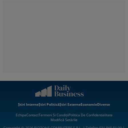
Știri Interne
Știri Politică
Știri Externe
Economie
Diverse
Echipa
Contact
Termeni Si Condiții
Politica De Confidentialitate
Modifică Setările
Copyright © 2026 RIDZONE COMPUTERS S.R.L. | Telefon 031.860.51.09 |