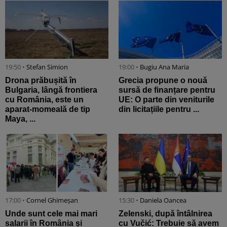
19:50 •
Stefan Simion
19:00 •
Bugiu ⁠Ana Maria
Drona prăbușită în
Grecia propune o nouă
Bulgaria, lângă frontiera
sursă de finanțare pentru
cu România, este un
UE: O parte din veniturile
aparat-momeală de tip
din licitațiile pentru ...
Maya, ...
17:00 •
Cornel Ghimeșan
15:30 •
Daniela Oancea
Unde sunt cele mai mari
Zelenski, după întâlnirea
salarii în România și
cu Vučić: Trebuie să avem