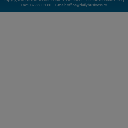
Fax: 037.860.31.60 | E-mail:
office@dailybusiness.ro