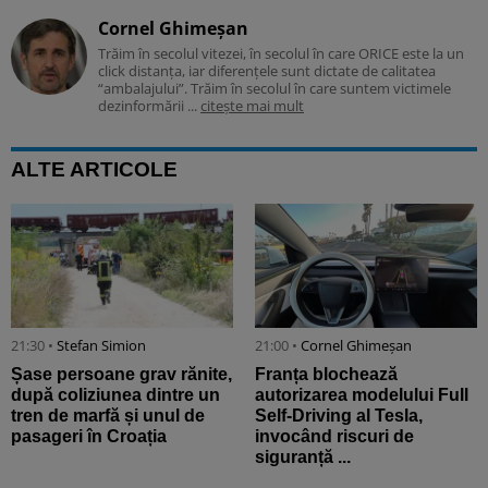
Cornel Ghimeșan
Trăim în secolul vitezei, în secolul în care ORICE este la un
click distanța, iar diferențele sunt dictate de calitatea
“ambalajului”. Trăim în secolul în care suntem victimele
dezinformării ...
citește mai mult
ALTE ARTICOLE
21:30 •
Stefan Simion
21:00 •
Cornel Ghimeșan
Șase persoane grav rănite,
Franța blochează
după coliziunea dintre un
autorizarea modelului Full
tren de marfă și unul de
Self-Driving al Tesla,
pasageri în Croația
invocând riscuri de
siguranță ...