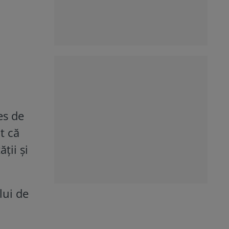
es de
t că
ții și
lui de