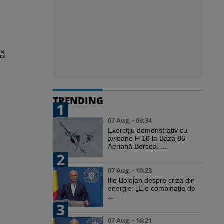
tă
TRENDING
1
07 Aug. - 09:34
Exercițiu demonstrativ cu
avioane F-16 la Baza 86
Aeriană Borcea. ...
2
07 Aug. - 10:23
Ilie Bolojan despre criza din
energie: „E o combinație de
...
3
07 Aug. - 16:21