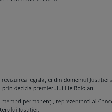
revizuirea legislației din domeniul Justiției 
 prin decizia premierului Ilie Bolojan.
a membri permanenți, reprezentanți ai Cance
erului Justiției.