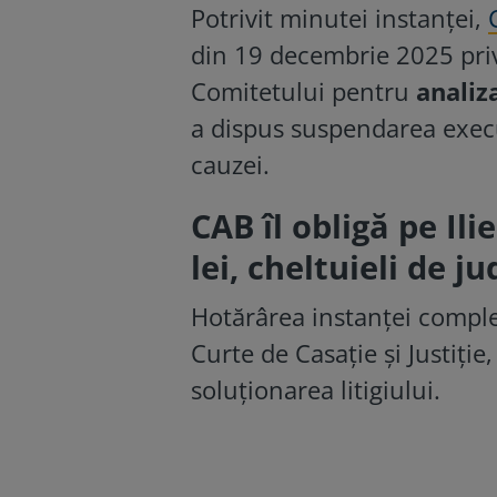
Potrivit minutei instanței,
din 19 decembrie 2025 privi
Comitetului pentru
analiza
a dispus suspendarea execut
cauzei.
CAB îl obligă pe Il
lei, cheltuieli de j
Hotărârea instanței comple
Curte de Casație și Justiți
soluționarea litigiului.