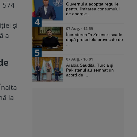
. 574
Guvernul a adoptat regulile
pentru limitarea consumului
de energie ...
4
iei și
07 Aug. - 12:59
ă a
Încrederea în Zelenski scade
după protestele provocate de
...
5
 de
07 Aug. - 16:01
Arabia Saudită, Turcia şi
Pakistanul au semnat un
acord de ...
Înalta
nă la