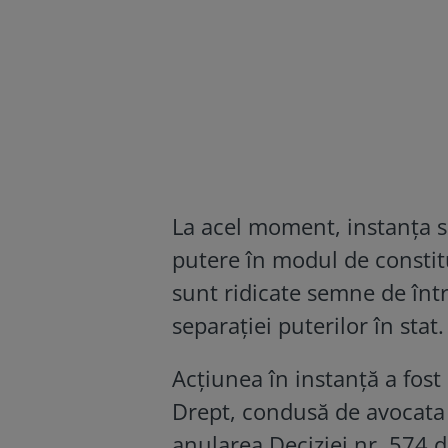
La acel moment, instanța s
putere în modul de constitu
sunt ridicate semne de între
separației puterilor în stat.
Acțiunea în instanță a fost
Drept, condusă de avocat
anularea Deciziei nr. 574 