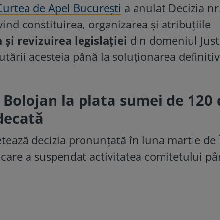
Curtea de Apel București
a anulat Decizia nr
nd constituirea, organizarea și atribuțiile
 și revizuirea legislației
din domeniul Justiț
ării acesteia până la soluționarea definitiv
ie Bolojan la plata sumei de 120
udecată
tează decizia pronunțată în luna martie de 
e, care a suspendat activitatea comitetului pâ