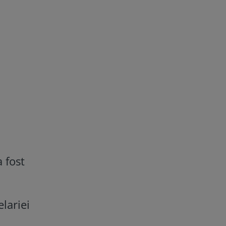
a fost
lariei