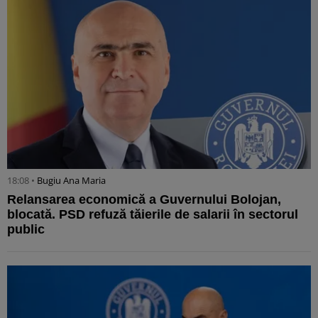
18:08 •
Bugiu ⁠Ana Maria
Relansarea economică a Guvernului Bolojan,
blocată. PSD refuză tăierile de salarii în sectorul
public