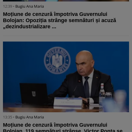
12:39 •
Bugiu ⁠Ana Maria
Moțiune de cenzură împotriva Guvernului
Bolojan: Opoziția strânge semnături și acuză
„dezindustrializare ...
13:35 •
Bugiu ⁠Ana Maria
Moțiune de cenzură împotriva Guvernului
Bolojan. 119 semnături strânse, Victor Ponta se