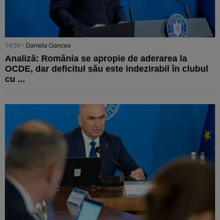
14:59 •
Daniela Oancea
Analiză: România se apropie de aderarea la
OCDE, dar deficitul său este indezirabil în clubul
cu ...