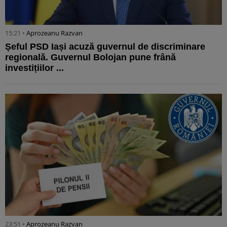
15:21 •
Aprozeanu Razvan
Șeful PSD Iași acuză guvernul de discriminare
regională. Guvernul Bolojan pune frână
investițiilor ...
23:51 •
Aprozeanu Razvan