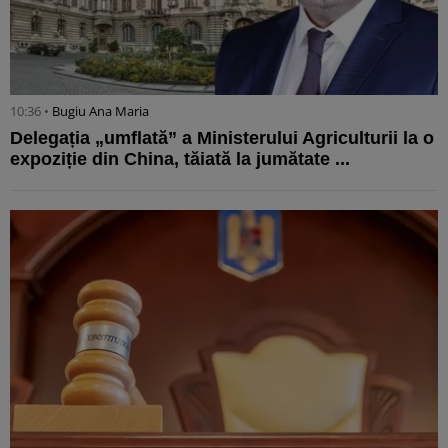
10:36 •
Bugiu ⁠Ana Maria
Delegația „umflată” a Ministerului Agriculturii la o
expoziție din China, tăiată la jumătate ...