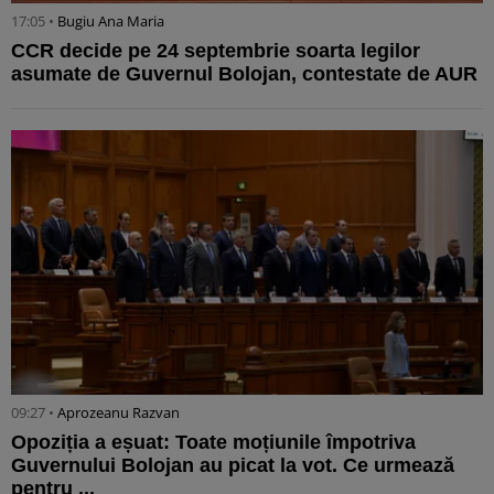
17:05 •
Bugiu ⁠Ana Maria
CCR decide pe 24 septembrie soarta legilor
asumate de Guvernul Bolojan, contestate de AUR
09:27 •
Aprozeanu Razvan
Opoziția a eșuat: Toate moțiunile împotriva
Guvernului Bolojan au picat la vot. Ce urmează
pentru ...