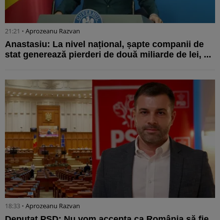
21:21 •
Aprozeanu Razvan
Anastasiu: La nivel național, șapte companii de
stat generează pierderi de două miliarde de lei, ...
18:33 •
Aprozeanu Razvan
Deputat PSD: Nu vom accepta ca România să fie