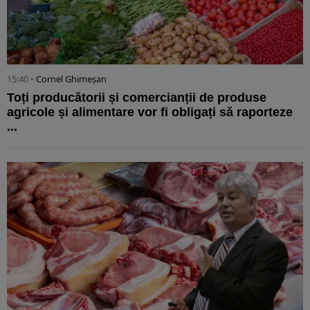
15:40 •
Cornel Ghimeșan
Toți producătorii și comercianții de produse
agricole și alimentare vor fi obligați să raporteze
...