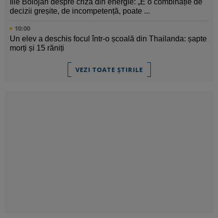
Ilie Bolojan despre criza din energie: „E o combinație de
decizii greșite, de incompetență, poate ...
10:00
Un elev a deschis focul într-o școală din Thailanda: șapte
morți și 15 răniți
VEZI TOATE ȘTIRILE