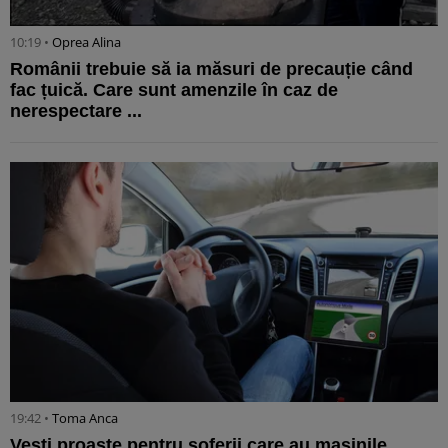
10:19 •
Oprea Alina
Românii trebuie să ia măsuri de precauție când
fac țuică. Care sunt amenzile în caz de
nerespectare ...
19:42 •
Toma Anca
Vești proaste pentru șoferii care au maşinile