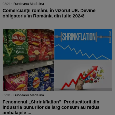
08:21 •
Fundeanu Madalina
Comercianții români, în vizorul UE. Devine
obligatoriu în România din iulie 2024!
09:01 •
Fundeanu Madalina
Fenomenul „Shrinkflation”. Producătorii din
industria bunurilor de larg consum au redus
ambalajele ...