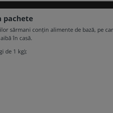
n pachete
lor sărmani conțin alimente de bază, pe ca
aibă în casă.
i de 1 kg);