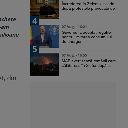
Încrederea în Zelenski scade
după protestele provocate de
...
4
pachete
i-am
07 Aug. - 16:21
Guvernul a adoptat regulile
milioane
pentru limitarea consumului
,
de energie ...
5
07 Aug. - 16:55
MAE avertizează românii care
călătoresc în Sicilia după ...
t, din