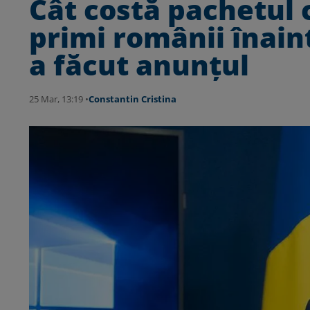
Cât costă pachetul 
primi românii înain
a făcut anunțul
25 Mar, 13:19 •
Constantin Cristina