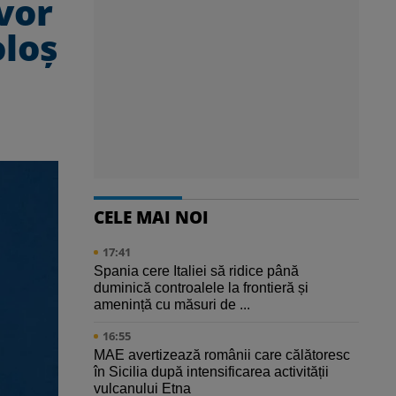
vor
oloș
CELE MAI NOI
17:41
Spania cere Italiei să ridice până
duminică controalele la frontieră și
amenință cu măsuri de ...
16:55
MAE avertizează românii care călătoresc
în Sicilia după intensificarea activității
vulcanului Etna