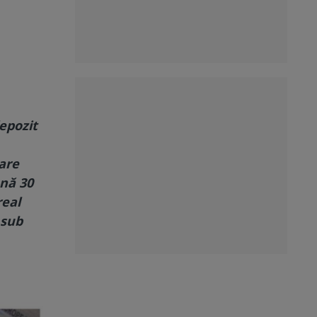
depozit
care
mnă 30
real
 sub