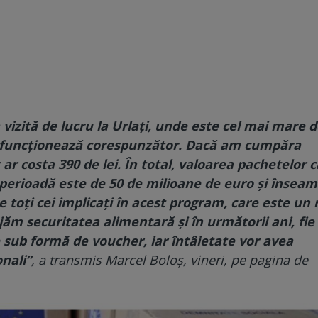
în vizită de lucru la Urlați, unde este cel mai mare 
ul funcționează corespunzător. Dacă am cumpăra
 ar costa 390 de lei. În total, valoarea pachetelor 
perioadă este de 50 de milioane de euro şi însea
pe toți cei implicați în acest program, care este un 
ăm securitatea alimentară și în următorii ani, fie
 sub formă de voucher, iar întâietate vor avea
nali”
, a transmis Marcel Boloş, vineri, pe pagina de