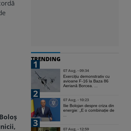
acordă
de
TRENDING
1
07 Aug. - 09:34
Exercițiu demonstrativ cu
avioane F-16 la Baza 86
Aeriană Borcea. ...
2
07 Aug. - 10:23
Ilie Bolojan despre criza din
energie: „E o combinație de
 Boloș
...
3
icii,
07 Aug. - 12:59