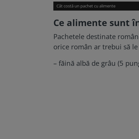
Cât costă un pachet cu alimente
Ce alimente sunt î
Pachetele destinate români
orice român ar trebui să le 
– făină albă de grâu (5 pung