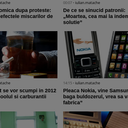
atache
00:07 •
iulian.matache
omica dupa proteste:
De ce se sinucid patronii:
 efectele miscarilor de
„Moartea, cea mai la inde
solutie”
atache
14:15 •
iulian.matache
t se vor scumpi in 2012
Pleaca Nokia, vine Samsu
lcoolul si carburantii
baga buldozerul, vrea sa 
fabrica”