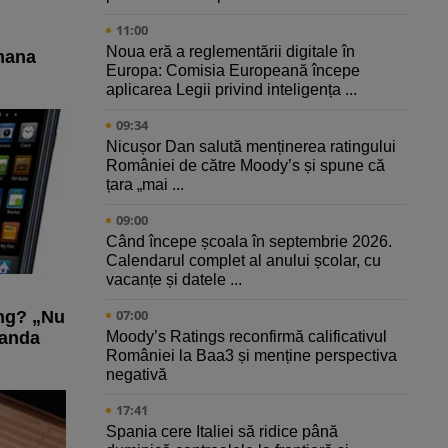
11:00
Noua eră a reglementării digitale în
mana
Europa: Comisia Europeană începe
aplicarea Legii privind inteligența ...
09:34
Nicușor Dan salută menținerea ratingului
României de către Moody’s și spune că
țara „mai ...
09:00
Când începe școala în septembrie 2026.
Calendarul complet al anului școlar, cu
vacanțe și datele ...
07:00
ng? „Nu
Moody’s Ratings reconfirmă calificativul
vanda
României la Baa3 și menține perspectiva
negativă
17:41
Spania cere Italiei să ridice până