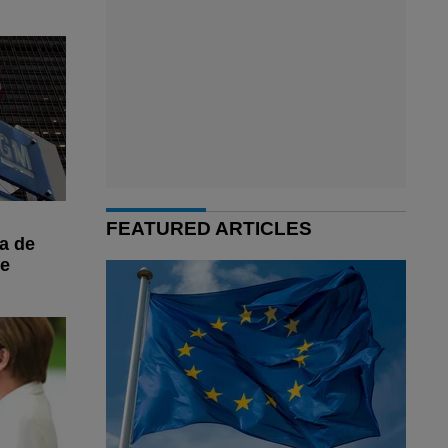
FEATURED ARTICLES
ia de
le