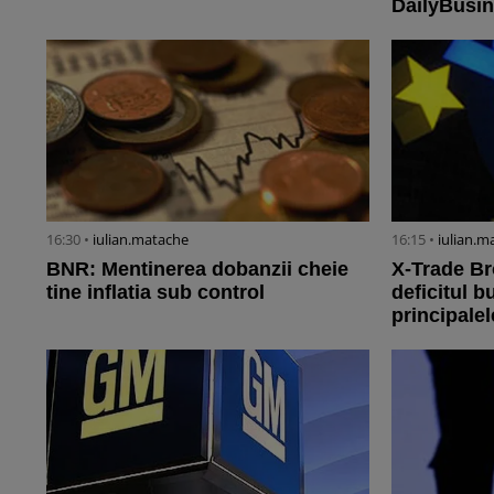
DailyBusin
16:30 •
iulian.matache
16:15 •
iulian.m
BNR: Mentinerea dobanzii cheie
X-Trade Bro
tine inflatia sub control
deficitul 
principale