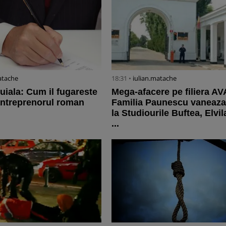
atache
18:31 •
iulian.matache
uiala: Cum il fugareste
Mega-afacere pe filiera AV
antreprenorul roman
Familia Paunescu vaneaza 
la Studiourile Buftea, Elvila
...