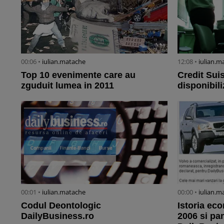
00:06 •
iulian.matache
12:08 •
iulian.m
Top 10 evenimente care au
Credit Sui
zguduit lumea in 2011
disponibil
00:01 •
iulian.matache
00:00 •
iulian.m
Codul Deontologic
Istoria ec
DailyBusiness.ro
2006 si pan