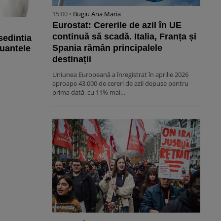
15:00 •
Bugiu ⁠Ana Maria
Eurostat: Cererile de azil în UE
continuă să scadă. Italia, Franța și
edintia
Spania rămân principalele
nuantele
destinații
Uniunea Europeană a înregistrat în aprilie 2026
aproape 43.000 de cereri de azil depuse pentru
prima dată, cu 11% mai…