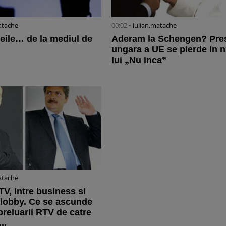
atache
00:02 •
iulian.matache
eile… de la mediul de
Aderam la Schengen? Pres
ungara a UE se pierde in 
lui „Nu inca”
atache
TV, intre business si
 lobby. Ce se ascunde
preluarii RTV de catre
..