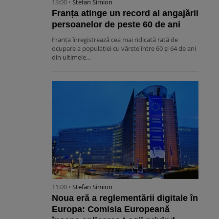
13:00 •
Stefan Simion
Franța atinge un record al angajării
persoanelor de peste 60 de ani
Franța înregistrează cea mai ridicată rată de
ocupare a populației cu vârste între 60 și 64 de ani
din ultimele…
11:00 •
Stefan Simion
Noua eră a reglementării digitale în
Europa: Comisia Europeană