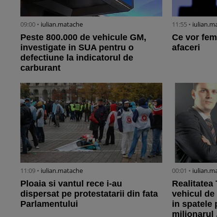
09:00 •
iulian.matache
11:55 •
iulian.m
Peste 800.000 de vehicule GM,
Ce vor fem
investigate in SUA pentru o
afaceri
defectiune la indicatorul de
carburant
11:09 •
iulian.matache
00:01 •
iulian.m
Ploaia si vantul rece i-au
Realitatea 
dispersat pe protestatarii din fata
vehicul de
Parlamentului
in spatele 
milionarul .