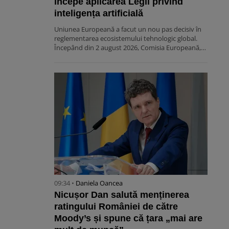
începe aplicarea Legii privind
inteligența artificială
Uniunea Europeană a facut un nou pas decisiv în
reglementarea ecosistemului tehnologic global.
Începând din 2 august 2026, Comisia Europeană,…
09:34 •
Daniela Oancea
Nicușor Dan salută menținerea
ratingului României de către
Moody’s și spune că țara „mai are