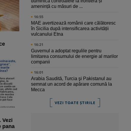
duminică controalele la frontieră și
amenință cu măsuri de ...
16:55
MAE avertizează românii care călătoresc
în Sicilia după intensificarea activității
vulcanului Etna
ce
16:21
Guvernul a adoptat regulile pentru
limitarea consumului de energie al marilor
companii
16:01
Arabia Saudită, Turcia şi Pakistanul au
semnat un acord de apărare comună la
Mecca
VEZI TOATE ȘTIRILE
. Vezi
e pana