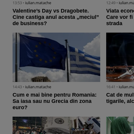
13:53 •
iulian.matache
12:49 •
iulian.m
Valentine’s Day vs Dragobete.
Viata econ
Cine castiga anul acesta „meciul”
Care vor fi
de business?
strada
14:43 •
iulian.matache
16:41 •
iulian.m
Cum e mai bine pentru Romania:
Cat de mul
Sa iasa sau nu Grecia din zona
tigarile, a
euro?