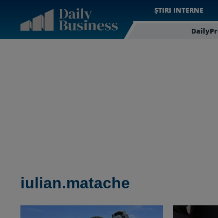
ȘTIRI INTERNE
DailyP
iulian.matache