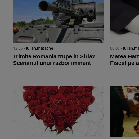
12:55 •
iulian.matache
00:07 •
iulian.m
Trimite Romania trupe in Siria?
Marea Hart
Scenariul unui razboi iminent
Fiscul pe 