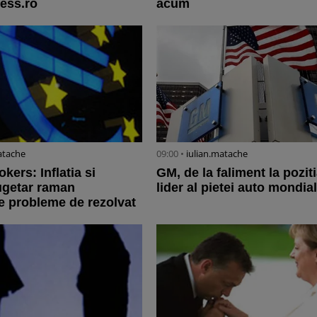
ess.ro
acum
atache
09:00 •
iulian.matache
kers: Inflatia si
GM, de la faliment la pozit
bugetar raman
lider al pietei auto mondia
le probleme de rezolvat