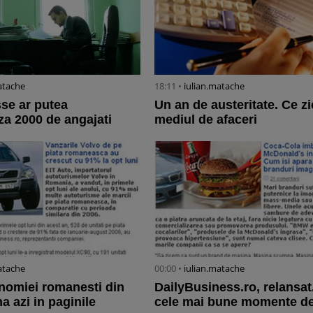
atache
18:11 •
iulian.matache
sse ar putea
Un an de austeritate. Ce zi
iza 2000 de angajati
mediul de afaceri
atache
00:00 •
iulian.matache
onomiei romanesti din
DailyBusiness.ro, relansat
a azi in paginile
cele mai bune momente d