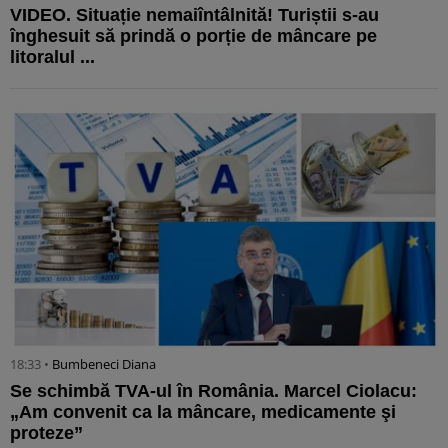
VIDEO. Situație nemaiîntâlnită! Turiștii s-au
înghesuit să prindă o porție de mâncare pe
litoralul ...
18:33 •
Bumbeneci Diana
Se schimbă TVA-ul în România. Marcel Ciolacu:
„Am convenit ca la mâncare, medicamente şi
proteze”