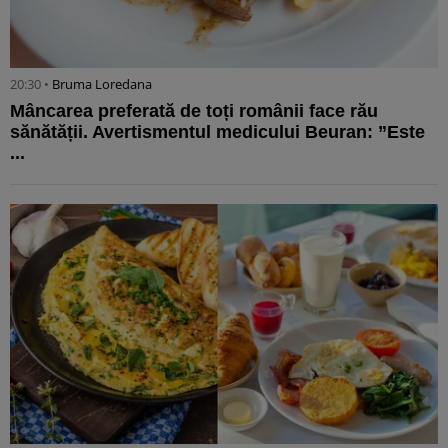
20:30 •
Bruma Loredana
Mâncarea preferată de toți românii face rău
sănătății. Avertismentul medicului Beuran: ”Este
...