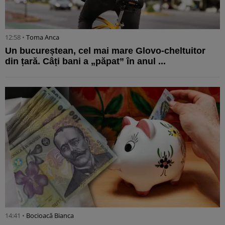
12:58 •
Toma Anca
Un bucureștean, cel mai mare Glovo-cheltuitor
din țară. Câți bani a „păpat” în anul ...
14:41 •
Bocioacă Bianca