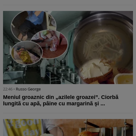
22:46 •
Russo George
Meniul groaznic din „azilele groazei”. Ciorbă
lungită cu apă, pâine cu margarină şi ...