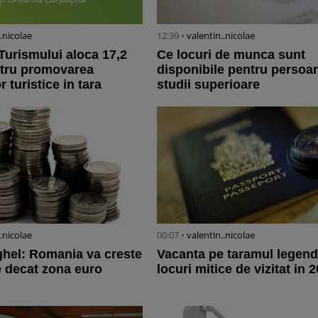
..nicolae
12:39 •
valentin..nicolae
 Turismului aloca 17,2
Ce locuri de munca sunt
entru promovarea
disponibile pentru persoa
r turistice in tara
studii superioare
..nicolae
00:07 •
valentin..nicolae
hel: Romania va creste
Vacanta pe taramul legend
 decat zona euro
locuri mitice de vizitat in 