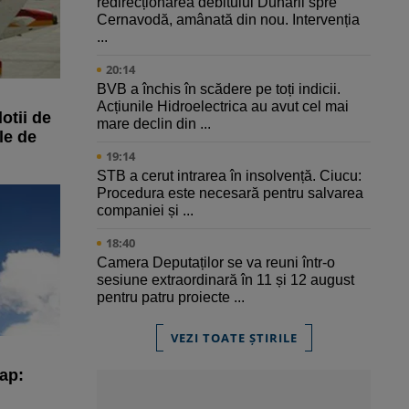
redirecționarea debitului Dunării spre
Cernavodă, amânată din nou. Intervenția
...
20:14
BVB a închis în scădere pe toți indicii.
Acțiunile Hidroelectrica au avut cel mai
otii de
mare declin din ...
le de
19:14
STB a cerut intrarea în insolvență. Ciucu:
Procedura este necesară pentru salvarea
companiei și ...
18:40
Camera Deputaților se va reuni într-o
sesiune extraordinară în 11 și 12 august
pentru patru proiecte ...
VEZI TOATE ȘTIRILE
cap: