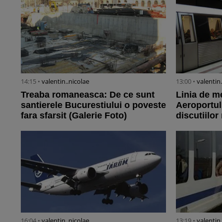
14:15 •
valentin..nicolae
13:00 •
valentin
Treaba romaneasca: De ce sunt
Linia de m
santierele Bucurestiului o poveste
Aeroportul
fara sfarsit (Galerie Foto)
discutiilo
16:04 •
valentin..nicolae
13:19 •
valentin