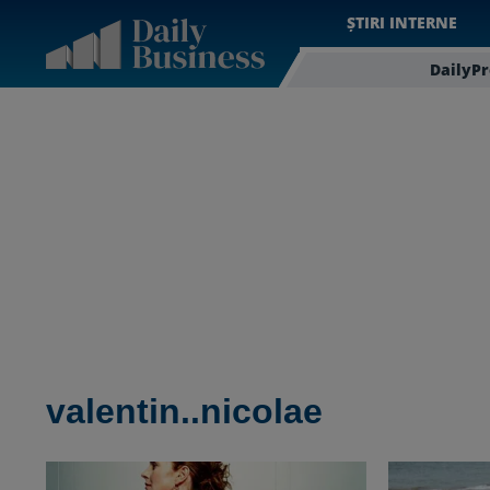
ȘTIRI INTERNE
DailyP
valentin..nicolae