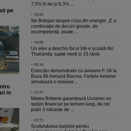
7,5% în lei și 6,3% ...
sti pe
10:23
Ilie Bolojan despre criza din energie: „E o
combinație de decizii greșite, de
incompetență, poate ...
10:00
Un elev a deschis focul într-o școală din
Thailanda: șapte morți și 15 răniți
09:34
Exercițiu demonstrativ cu avioane F-16 la
Baza 86 Aeriană Borcea. Forțele Aeriene
simulează o misiune ...
entru
21:31
ri in
Marea Britanie garantează Ucrainei un
sprijin financiar pe termen lung, de cel
puțin 3 miliarde de ...
21:11
Scufundarea barjelor pentru