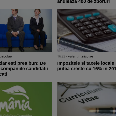
anuleaza 400 de zboruri
..nicolae
16:23 •
valentin..nicolae
 dar esti prea bun: De
Impozitele si taxele locale 
 companiile candidatii
putea creste cu 16% in 20
cati