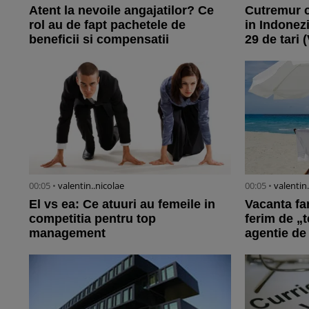
Atent la nevoile angajatilor? Ce
Cutremur c
rol au de fapt pachetele de
in Indonezi
beneficii si compensatii
29 de tari 
00:05 •
valentin..nicolae
00:05 •
valentin
El vs ea: Ce atuuri au femeile in
Vacanta fa
competitia pentru top
ferim de „
management
agentie de