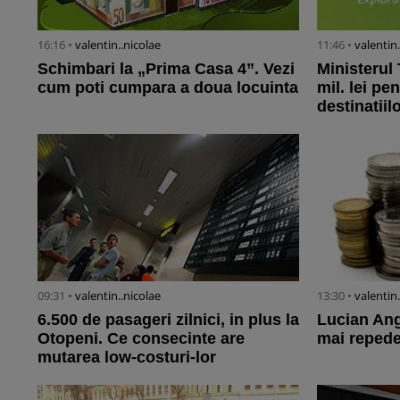
16:16 •
valentin..nicolae
11:46 •
valentin
Schimbari la „Prima Casa 4”. Vezi
Ministerul
cum poti cumpara a doua locuinta
mil. lei p
destinatiilo
09:31 •
valentin..nicolae
13:30 •
valentin
6.500 de pasageri zilnici, in plus la
Lucian Ang
Otopeni. Ce consecinte are
mai repede
mutarea low-costuri-lor