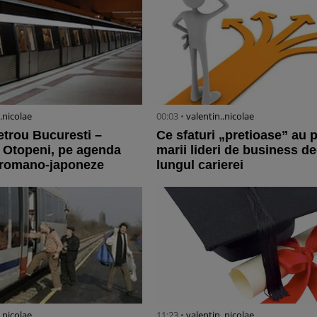
..nicolae
00:03 •
valentin..nicolae
etrou Bucuresti –
Ce sfaturi „pretioase” au p
 Otopeni, pe agenda
marii lideri de business de
r romano-japoneze
lungul carierei
..nicolae
11:23 •
valentin..nicolae