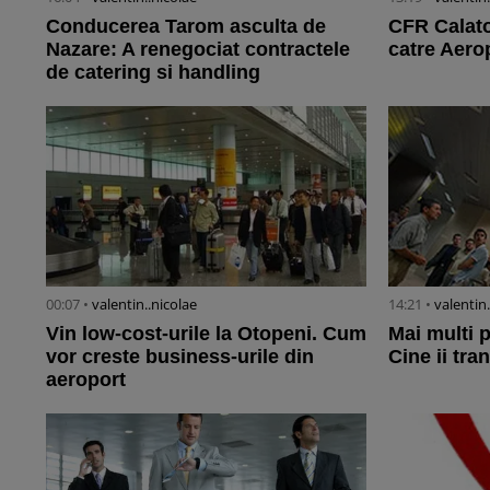
Conducerea Tarom asculta de
CFR Calato
Nazare: A renegociat contractele
catre Aero
de catering si handling
00:07 •
valentin..nicolae
14:21 •
valentin
Vin low-cost-urile la Otopeni. Cum
Mai multi 
vor creste business-urile din
Cine ii tra
aeroport