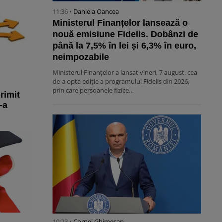
11:36 •
Daniela Oancea
Ministerul Finanțelor lansează o
nouă emisiune Fidelis. Dobânzi de
până la 7,5% în lei și 6,3% în euro,
neimpozabile
Ministerul Finanțelor a lansat vineri, 7 august, cea
de-a opta ediție a programului Fidelis din 2026,
prin care persoanele fizice…
rimit
-a
10:23 •
Cornel Ghimeșan