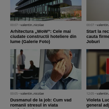
00:07 •
valentin..nicolae
00:07 •
valentin
Arhitectura „WoW”: Cele mai
Start la re
ciudate constructii hoteliere din
cauta firme
lume (Galerie Foto)
Joburi
00:05 •
valentin..nicolae
12:05 •
valentin
Dusmanul de la job: Cum vad
Violeta Lu
romanii stresul in viata
general ad