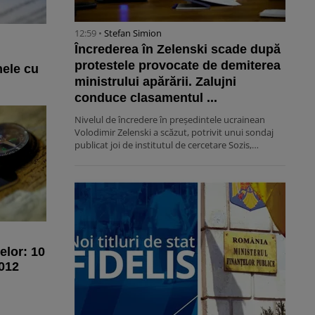
12:59 •
Stefan Simion
Încrederea în Zelenski scade după
protestele provocate de demiterea
nele cu
ministrului apărării. Zalujni
conduce clasamentul ...
Nivelul de încredere în președintele ucrainean
Volodimir Zelenski a scăzut, potrivit unui sondaj
publicat joi de institutul de cercetare Sozis,…
elor: 10
2012