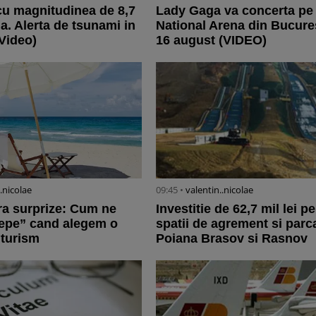
u magnitudinea de 8,7
Lady Gaga va concerta pe
a. Alerta de tsunami in
National Arena din Bucure
(Video)
16 august (VIDEO)
..nicolae
09:45 •
valentin..nicolae
ra surprize: Cum ne
Investitie de 62,7 mil lei p
tepe” cand alegem o
spatii de agrement si parca
 turism
Poiana Brasov si Rasnov