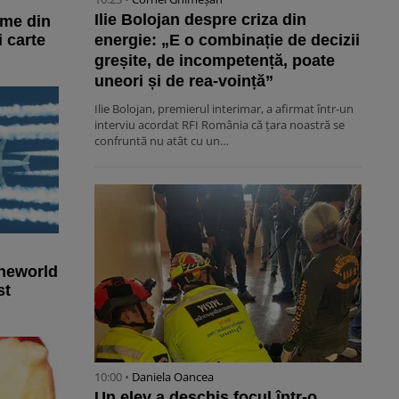
Ilie Bolojan despre criza din
ime din
 carte
energie: „E o combinație de decizii
greșite, de incompetență, poate
uneori și de rea-voință”
Ilie Bolojan, premierul interimar, a afirmat într-un
interviu acordat RFI România că țara noastră se
confruntă nu atât cu un…
Oneworld
st
10:00 •
Daniela Oancea
Un elev a deschis focul într-o