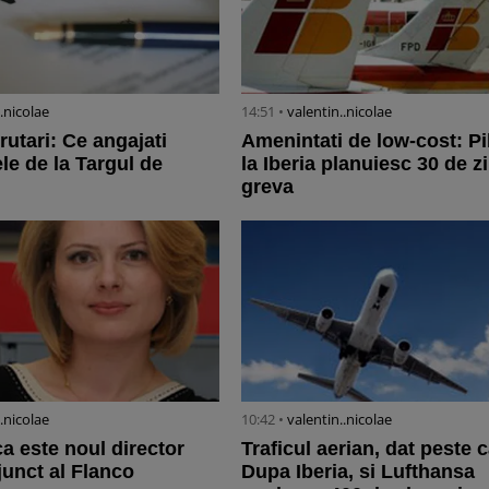
..nicolae
14:51 •
valentin..nicolae
crutari: Ce angajati
Amenintati de low-cost: Pil
le de la Targul de
la Iberia planuiesc 30 de zi
greva
..nicolae
10:42 •
valentin..nicolae
ca este noul director
Traficul aerian, dat peste 
junct al Flanco
Dupa Iberia, si Lufthansa