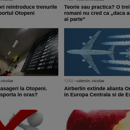
ri reintroduce trenurile
Teorie sau practica? O tre
portul Otopeni
romani nu cred ca „daca ai
ai parte”
..nicolae
12:02 •
valentin..nicolae
pasageri la Otopeni.
Airberlin extinde alianta 
nsporta in oras?
in Europa Centrala si de E